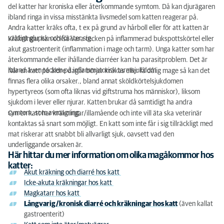
del katter har kroniska eller återkommande symtom. Då kan djurägaren
ibland ringa in vissa misstänkta livsmedel som katten reagerar på.
Andra katter kräks ofta, t ex på grund av hårboll eller för att katten är
väldigt glupsk och föräter sig.
Kräkningar kan också vara tecken på inflammerad bukspottskörtel eller
akut gastroenterit (inflammation i mage och tarm). Unga katter som har
återkommande eller ihållande diarréer kan ha parasitproblem. Det är
ibland även tecken på inflammatorisk tarmsjukdom.
När en katt på äldre dagar börjar kräkas eller få dålig mage så kan det
finnas flera olika orsaker., bland annat sköldkörtelsjukdomen
hypertyreos (som ofta liknas vid giftstruma hos människor), liksom
sjukdom i lever eller njurar. Katten brukar då samtidigt ha andra
symtom, som avmagring.
Om en katt har kräkningar/illamående och inte vill äta ska veterinär
kontaktas så snart som möjligt. En katt som inte får i sig tillräckligt med
mat riskerar att snabbt bli allvarligt sjuk, oavsett vad den
underliggande orsaken är.
Här hittar du mer information om olika magåkommor hos
katter:
Akut kräkning och diarré hos katt
Icke-akuta kräkningar hos katt
Magkatarr hos katt
Långvarig/kronisk diarré och kräkningar hos katt
(även kallat
gastroenterit)