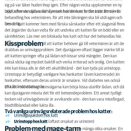
sig på var läker huden ihop igen. Efter någon vecka uppkommer en ny
böld, eftersom själva sårhålan och bakterierna fortfarande finns kvar.
Upptäcker du sådana här symtom hos din katt är det bäst att den får
behandling hos veterinären, för att inte läkningen ska bli utdragen och
besvärlig.
Om din katt kommer hem med färska sårskador efter ett slagsmål finns
det åtgärder du kan vidta för att undvika att katten får en böld eller en
sårinfektion. Läs mer om bitskada hos katt och hur det behandlas här.
Kissproblem
En fjärde vanlig orsak till att katter behöver gå till veterinären är att de
drabbas av urinvägsproblem. Det djurägaren oftast lägger märke till är
att katten springer ofta på lådan och kissar små mängder. Den kan
också slicka sig mycket baktill och verka irriterad och orolig. Om katten
inte kan kissa alls är det ett akuttillstånd - det kan tyda på urinstopp.
Urinstopp är betydligt vanligare hos hankatter (även kastrerade) än
honkatter, eftersom deras urinrör är smalare. Vid diabetes ses också
ofta förändrat kissande.
En katt med obehag i urinvägarna kan börja kissa utanför lådan, och då
kan djurägaren missta det för ett beteendeproblem. Ett annat tydligt
tecken vid urinvägsbesvär är avvikande urin - den kan vara missfärgad,
blodtillblandad eller lukta illa.
Två vanliga urinvägsrelaterade problem hos katter:
Urinvägssjukdom hos katt
Urinstopp hos katt
(oftast orsakat av urinsten)
Problem med mage-tarm
Magproblem kan yttra sig på olika sätt och ha många olika orsaker. En