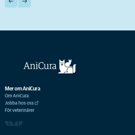
Mer om AniCura
Om AniCura
Jobba hos oss
För veterinärer