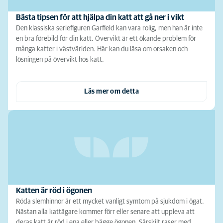
Bästa tipsen för att hjälpa din katt att gå ner i vikt
Den klassiska seriefiguren Garfield kan vara rolig, men han är inte
en bra förebild för din katt. Övervikt är ett ökande problem för
många katter i västvärlden. Här kan du läsa om orsaken och
lösningen på övervikt hos katt.
Läs mer om detta
Katten är röd i ögonen
Röda slemhinnor är ett mycket vanligt symtom på sjukdom i ögat.
Nästan alla kattägare kommer förr eller senare att uppleva att
deras katt är röd i ena eller bägge ögonen. Särskilt raser med