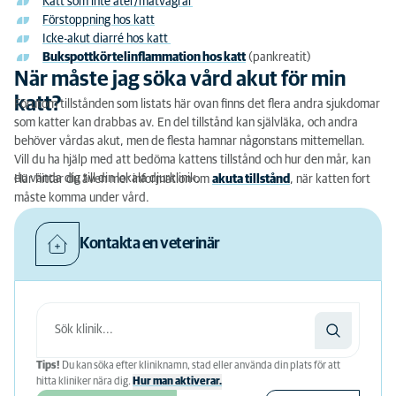
Katt som inte äter/matvägrar
Förstoppning hos katt
Icke-akut diarré hos katt
Bukspottkörtelinflammation hos katt
(pankreatit)
När måste jag söka vård akut för min
katt?
Förutom tillstånden som listats här ovan finns det flera andra sjukdomar
som katter kan drabbas av. En del tillstånd kan självläka, och andra
behöver vårdas akut, men de flesta hamnar någonstans mittemellan.
Vill du ha hjälp med att bedöma kattens tillstånd och hur den mår, kan
du vända dig till din lokala djurklinik.
Här hittar du även mer information om
akuta tillstånd
, när katten fort
måste komma under vård.
Kontakta en veterinär
Tips!
Du kan söka efter kliniknamn, stad eller använda din plats för att
hitta kliniker nära dig.
Hur man aktiverar.