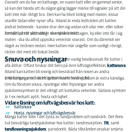
Oavsett om du har en kattunge, en vuxen katt eller en gammal senior,
Snuva och nysningar
så kan det hända att du någon gång lägger märke till signaler på att din
katt inte mår riktigt bra. Den kan ha blivit kinkig med maten, kissar
Bitsår och bölder
utanför lådan eller nyser ofta. Ibland är enda ledtråden att katten
ändrat beteende - kanske drar den sig undan och vilar mer, eller söker
Kissproblem
kontakt på ett sätt som är okaraktäristiskt.
Om din katt är akut dålig - exempelvis medtagen, loj eller inte får i sig
maten - ska du alltid uppsöka veterinär snarast. Om du däremot ser
Problem med mage-tarm
något av tecknen nedan, men katten mår ungefär som vanligt i övrigt,
räcker det med ett bokat besök.
När måste jag söka vård akut för min katt?
Snuva och nysningar
Symtom från de övre luftvägarna är en vanlig besöksorsak för katter i
alla åldrar. Oftast brukar det bero på övre luftvägsinfektion,
kattsnuva
.
Ibland kan katten bli snorig och besvärad från nosen av andra
anledningar, som t ex ett grässtrå som hamnat fel.
Små kattungar och äldre katter med kronisk sjukdom är extra känsliga.
Om du förutom snuva, nysningar eller fnysningar ser andra
sjukdomssymtom är det viktigt att kontakta veterinär. Sådana symtom
är t ex nedsatt aptit, hosta och lojhet.
Vidare läsning om luftvägsbesvär hos katt:
Kattsnuva
Hosta, nysningar och luftvägsbesvär
Många katter lider i det tysta av tandproblem och tandvärk. Det finns
två besvärliga tandsjukdomar hos katter: tandresorption,
TR
, samt
tandlossningssjukdom
, parodontit. Båda tillstånden orsakar smärta