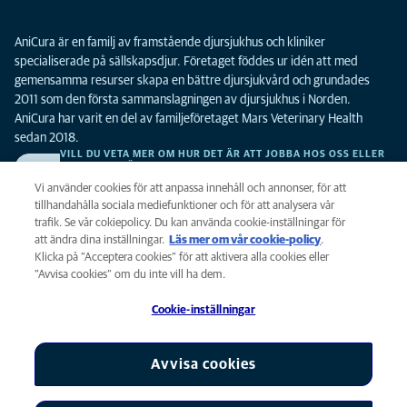
AniCura är en familj av framstående djursjukhus och kliniker
specialiserade på sällskapsdjur. Företaget föddes ur idén att med
gemensamma resurser skapa en bättre djursjukvård och grundades
2011 som den första sammanslagningen av djursjukhus i Norden.
AniCura har varit en del av familjeföretaget Mars Veterinary Health
sedan 2018.
VILL DU VETA MER OM HUR DET ÄR ATT JOBBA HOS OSS ELLER
SE LEDIGA TJÄNSTER?
Vi söker alltid efter fler duktiga kollegor. Klicka här för att komma till vår
Vi använder cookies för att anpassa innehåll och annonser, för att
karriärsida.
tillhandahålla sociala mediefunktioner och för att analysera vår
trafik. Se vår cokiepolicy. Du kan använda cookie-inställningar för
att ändra dina inställningar.
Läs mer om vår cookie-policy
(opens in a
.
Integritet
Klicka på ”Acceptera cookies” för att aktivera alla cookies eller
new tab)
Legalt
”Avvisa cookies” om du inte vill ha dem.
Cookiepolicy
Cookie-inställningar
Tillgänglighet
Global Human Rights
AniCura är ett dotterbolag till Mars, Inc © 2026
Avvisa cookies