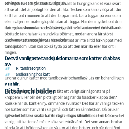
och inget av dem går över av sig själv.
Eftersom en katt med tandvärk trots allt är hungrig kan det vara svårt
att se att det är jobbigt för den att äta. Tecken som kan avslöja att din
katt har ont i munnen är att den tappar mat, bara tuggar på ena sidan
eller sväljer ner maten glupskt utan att tugga. Har den mycket ont drar
den sig kanske undan mer, blir retlig eller tvärtom mer kontaktsökande.
Kattens matvanor kan också påverkas: En del katter med ömma,
blottade tandhalsar kan undvika blötmat, medan andra får störst
obehag av att tugga hårda, torra kulor.
OBS - Att katten börjar rata viss sorts mat är inte alltid förknippat med
tandsjukdom, utan kan också tyda på att den mår illa eller har ont i
magen.
De två vanligaste tandsjukdomarna som katter drabbas
av:
TR, tandresorption
Tandlossning hos katt
Undrar du hur katter med tandbesvär behandlas? Läs om behandlingen
PTR här
.
Bitsår och bölder
Har din utekatt från ingenstans fått ett varigt sår någonstans på
kroppen? Eller blir den plötsligt blir arg när du försöker klappa den?
Kanske har du känt en ny, ömmande svullnad? Det här är vanliga tecken
hos katter som har varit i slagsmål och fått en sårinfektion. Då brukar
själva bettet läka snabbt, men några dagar senare bildas en böld.
Uppemot hälften av alla kattbett utvecklas till bölder, och det är mycket
vanligt att katten då måste söka veterinärvård. Det som annars brukar
hända är att bölden växer sig så stor att den brister, och när den tömt