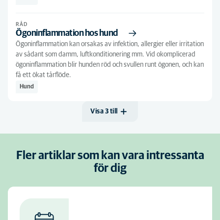
Vaccination
(1)
Kattunge
(59)
Viktkontroll
(1)
RÅD
Ögoninflammation hos hund
Marsvin
(10)
Ögoninflammation kan orsakas av infektion, allergier eller irritation
Seniorhund
(29)
av sådant som damm, luftkonditionering mm. Vid okomplicerad
ögoninflammation blir hunden röd och svullen runt ögonen, och kan
Seniorkatt
(59)
få ett ökat tårflöde.
Valp
(40)
Hund
Visa 3 till
Fler artiklar som kan vara intressanta
för dig