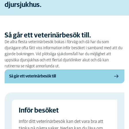
djursjukhus.
Så går ett veterinärbesök till.
De allra flesta veterinärbesök bokas i förväg och då har du som
djurägare ofta fått viss information inför besöket i samband med att du
gjorde bokningen. Vid plötsliga sjukdomsfall har du möjlighet att
uppsöka djursjukhus och ett flertal djurkliniker akut och då kan
rutinerna se något annorlunda ut.
Så går ett veterinärbesök till
Inför besöket
Inför ditt veterinärbesök kan det vara bra att
tänka på några saker. Nedan kan du läsa om