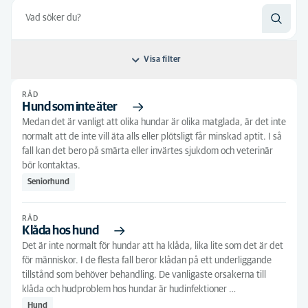
Visa filter
RÅD
Sortera efter: Relevans
Hund som inte äter
Medan det är vanligt att olika hundar är olika matglada, är det inte
Relevans
Typ av artikel
normalt att de inte vill äta alls eller plötsligt får minskad aptit. I så
Alfabetiskt
fall kan det bero på smärta eller invärtes sjukdom och veterinär
Råd
(535)
Alla discipliner
bör kontaktas.
Symtom
(1)
Förebyggande medicin
(1)
Alla djurtyper
Seniorhund
Kirurgi
(1)
Andra
(23)
Alla behandlingar
RÅD
Klåda hos hund
Odontologi
(1)
Fågel
(1)
Förebyggande vård
(1)
Det är inte normalt för hundar att ha klåda, lika lite som det är det
Omvårdnadskunskaper
(1)
Hund
(275)
för människor. I de flesta fall beror klådan på ett underliggande
Hälsokoll
(2)
tillstånd som behöver behandling. De vanligaste orsakerna till
Kanin
(12)
Senior
(1)
klåda och hudproblem hos hundar är hudinfektioner …
Hund
Katt
(141)