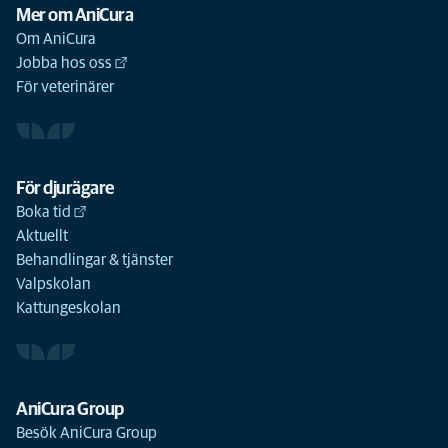
Mer om AniCura
Om AniCura
Jobba hos oss
För veterinärer
För djurägare
Boka tid
Aktuellt
Behandlingar & tjänster
Valpskolan
Kattungeskolan
AniCura Group
Besök AniCura Group