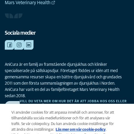
Mars Veterinary Health
Sociala medier
AniCura är en familj av framstående djursjukhus och kliniker
specialiserade på sällskapsdjur. Företaget föddes ur idén att med
gemensamma resurser skapa en bättre djursjukvård och grundades
2011 som den första sammanslagningen av djursjukhus i Norden.
AniCura har varit en del av familjeföretaget Mars Veterinary Health
sedan 2018.
VILL DU VETA MER OM HUR DET ÄR ATT JOBBA HOS OSS ELLER
SE LEDIGA TJÄNSTER?
Vi söker alltid efter fler duktiga kollegor. Klicka här för att komma till vår
Vi använder cookies för att anpassa innehåll och annonser, för att
karriärsida.
tillhandahålla sociala mediefunktioner och för att analysera vår
trafik. Se vår cokiepolicy. Du kan använda cookie-inställningar för
att ändra dina inställningar.
Läs mer om vår cookie-policy
(opens in a
.
Integritet