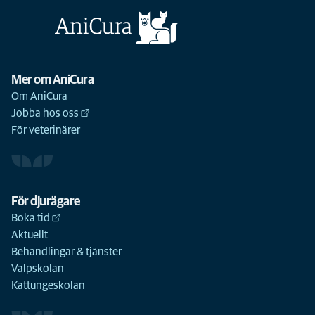
Mer om AniCura
Om AniCura
Jobba hos oss
För veterinärer
För djurägare
Boka tid
Aktuellt
Behandlingar & tjänster
Valpskolan
Kattungeskolan