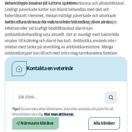
vidare utreda orsaken till kattens symtom.
Behandlingen baseras på kattens sjukdomshistoria och allmäntillstånd.
Lindrigt påverkade katter kan ibland behandlas med diet och
fodertillskott i hemmet, medan måttligt påverkade och uttorkade
katter oftast skrivs in för vidare vätskebehandling i form av dropp.
Antibiotika ordineras normalt sett inte. Vid tecken på en allmän
infektion eller vid kraftigt blodtillblandad diarré kan
antibiotikabehandling vara aktuellt. Det är ovanligt med bakteriella
orsaker till kräkning och diarré hos katt. Antibiotika används inte i
onödan med tanke på utveckling av antibiotikaresistens. Många
antibiotikatyper kan till och med störa mag-tarmkanalens funktion.
Kontakta en veterinär
Tips!
Du kan söka efter kliniknamn, stad eller använda din plats för att
hitta kliniker nära dig.
Hur man aktiverar.
Närmaste kliniker
Alla kliniker