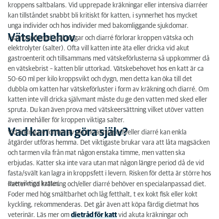
kroppens saltbalans. Vid upprepade kräkningar eller intensiva diarréer
kan tillståndet snabbt bli kritiskt för katten, i synnerhet hos mycket
unga individer och hos individer med bakomliggande sjukdomar.
Vätskebehov
I samband med kräkningar och diarré förlorar kroppen vätska och
elektrolyter (salter). Ofta vill katten inte äta eller dricka vid akut
gastroenterit och tillsammans med vätskeförlusterna så uppkommer då
en vätskebrist – katten blir uttorkad. Vätskebehovet hos en katt är ca
50-60 ml per kilo kroppsvikt och dygn, men detta kan öka till det
dubbla om katten har vätskeförluster i form av kräkning och diarré. Om
katten inte vill dricka självmant måste du ge den vatten med sked eller
spruta. Du kan även prova med vätskeersättning vilket utöver vatten
även innehåller för kroppen viktiga salter.
Vad kan man göra själv?
Vid lindrigare former av akut kräkning och/eller diarré kan enkla
åtgärder utföras hemma. Det viktigaste brukar vara att låta magsäcken
och tarmen vila från mat någon enstaka timme, men vatten ska
erbjudas. Katter ska inte vara utan mat någon längre period då de vid
fasta/svält kan lagra in kroppsfett i levern. Risken för detta är större hos
överviktiga katter.
Katter med kräkning och/eller diarré behöver en specialanpassad diet.
Foder med hög smältbarhet och låg fetthalt, t ex kokt fisk eller kokt
kyckling, rekommenderas. Det går även att köpa färdig dietmat hos
veterinär. Läs mer om
dietråd för katt
vid akuta kräkningar och