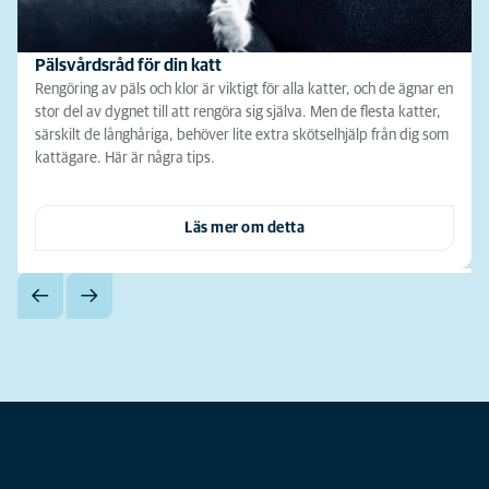
Pälsvårdsråd för din katt
Rengöring av päls och klor är viktigt för alla katter, och de ägnar en
stor del av dygnet till att rengöra sig själva. Men de flesta katter,
särskilt de långhåriga, behöver lite extra skötselhjälp från dig som
kattägare. Här är några tips.
Läs mer om detta