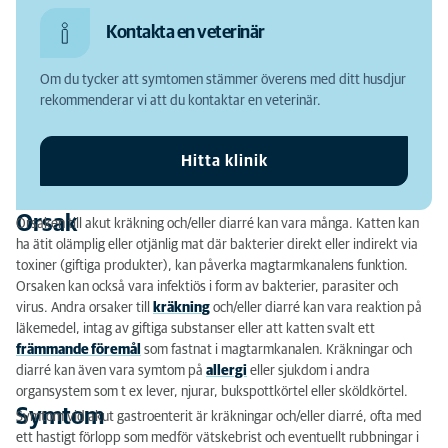
Orsak
Kontakta en veterinär
Symtom
Om du tycker att symtomen stämmer överens med ditt husdjur
Vätskebehov
rekommenderar vi att du kontaktar en veterinär.
Vad kan man göra själv?
Hitta klinik
När bör veterinär uppsökas?
Behandling hos veterinär
Orsak
Orsaken till akut kräkning och/eller diarré kan vara många. Katten kan
ha ätit olämplig eller otjänlig mat där bakterier direkt eller indirekt via
toxiner (giftiga produkter), kan påverka magtarmkanalens funktion.
Orsaken kan också vara infektiös i form av bakterier, parasiter och
virus. Andra orsaker till
kräkning
och/eller diarré kan vara reaktion på
läkemedel, intag av giftiga substanser eller att katten svalt ett
främmande föremål
som fastnat i magtarmkanalen. Kräkningar och
diarré kan även vara symtom på
allergi
eller sjukdom i andra
organsystem som t ex lever, njurar, bukspottkörtel eller sköldkörtel.
Symtom
Symtom vid akut gastroenterit är kräkningar och/eller diarré, ofta med
ett hastigt förlopp som medför vätskebrist och eventuellt rubbningar i