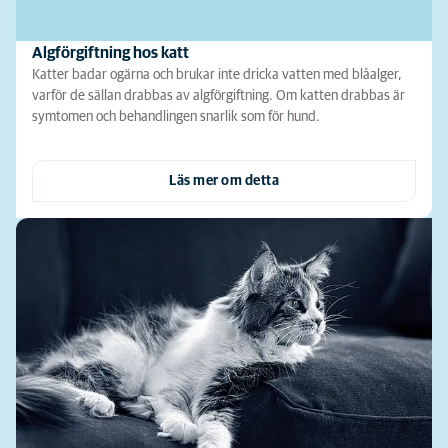
Algförgiftning hos katt
Katter badar ogärna och brukar inte dricka vatten med blåalger,
varför de sällan drabbas av algförgiftning. Om katten drabbas är
symtomen och behandlingen snarlik som för hund.
Läs mer om detta