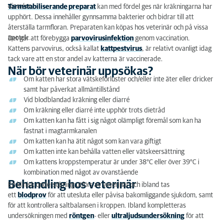
diarréer.
Tarmstabiliserande preparat
kan med fördel ges när kräkningarna har
upphört. Dessa innehåller gynnsamma bakterier och bidrar till att
återställa tarmfloran. Preparaten kan köpas hos veterinär och på vissa
apotek.
Det går att förebygga
parvovirusinfektion
genom vaccination.
Kattens parvovirus, också kallat
kattpestvirus
, är relativt ovanligt idag
tack vare att en stor andel av katterna är vaccinerade.
När bör veterinär uppsökas?
Om katten har stora vätskeförluster och/eller inte äter eller dricker
samt har påverkat allmäntillstånd
Vid blodblandad kräkning eller diarré
Om kräkning eller diarré inte upphör trots dietråd
Om katten kan ha fått i sig något olämpligt föremål som kan ha
fastnat i magtarmkanalen
Om katten kan ha ätit något som kan vara giftigt
Om katten inte kan behålla vatten eller vätskeersättning
Om kattens kroppstemperatur är under 38°C eller över 39°C i
kombination med något av ovanstående
Behandling hos veterinär
En klinisk undersökning utförs av veterinär och ibland tas
ett
blodprov
för att utesluta eller påvisa bakomliggande sjukdom, samt
för att kontrollera saltbalansen i kroppen. Ibland kompletteras
undersökningen med
röntgen
- eller
ultraljudsundersökning
för att