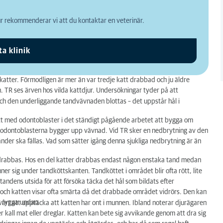
 rekommenderar vi att du kontaktar en veterinär.
ta klinik
katter. Förmodligen är mer än var tredje katt drabbad och ju äldre
. TR ses ärven hos vilda kattdjur. Undersökningar tyder på att
h den underliggande tandvävnaden blottas – det uppstår hål i
tt med odontoblaster i det ständigt pågående arbetet att bygga om
 odontoblasterna bygger upp vävnad. Vid TR sker en nedbrytning av den
änder ska fällas. Vad som sätter igång denna sjukliga nedbrytning är än
 drabbas. Hos en del katter drabbas endast någon enstaka tand medan
er sig under tandköttskanten. Tandköttet i området blir ofta rött, lite
tandens utsida för att försöka täcka det hål som bildats efter
och katten visar ofta smärta då det drabbade området vidrörs. Den kan
r rygga undan.
vårt att upptäcka att katten har ont i munnen. Ibland noterar djurägaren
er kall mat eller dreglar. Katten kan bete sig avvikande genom att dra sig