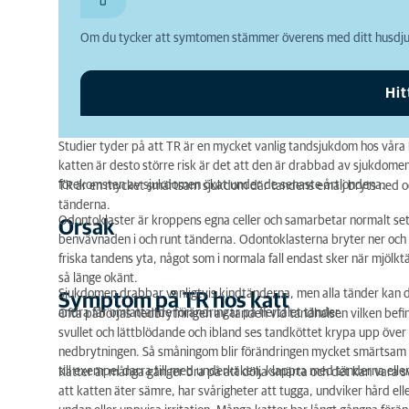
Symptom på TR hos katt
Om du tycker att symtomen stämmer överens med ditt husdjur
Diagnostik
Behandling
Hit
Studier tyder på att TR är en mycket vanlig tandsjukdom hos våra 
katten är desto större risk är det att den är drabbad av sjukdomen
förekomsten av sjukdomen ökat under de senaste årtiondena.
TR är en mycket smärtsam sjukdom där tandens emalj bryts ned oc
tänderna.
Odontoklaster är kroppens egna celler och samarbetar normalt se
Orsak
benvävnaden i och runt tänderna. Odontoklasterna bryter ner och
friska tandens yta, något som i normala fall endast sker när mjölkt
så länge okänt.
Sjukdomen drabbar vanligtvis kindtänderna, men alla tänder kan
Symptom på TR hos katt
andra får omfattande förändringar på flertalet tänder.
Ofta påbörjas nedbrytningen av tanden vid tandhalsen vilken befinn
svullet och lättblödande och ibland ses tandköttet krypa upp över 
nedbrytningen. Så småningom blir förändringen mycket smärtsam 
till exempel darra till med underkäken, klappra med tänderna elle
Katter är många gånger bra på att dölja smärta och det kan vara s
att katten äter sämre, har svårigheter att tugga, undviker hård ell