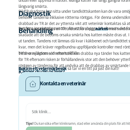
undan eller uppvisa irritation. Många katter har långt gångna förä
långvarig smärta.
Då TR-skadorna kan sitta under tandköttskanten kan de vara omöj
Diagnostik
behöver tänderna inklusive rötterna röntgas. För denna undersökn
drabbad av TR är det av yttersta vikt att veterinär kontaktas så a
Det finns inga kända metoder för att förebygga TR eftersom det f
En katt som drabbats av TR undersöks under
narkos
med sonderin
Behandling
skadade att de bedöms orsaka smärta hos katten måste dras ut. I vi
ut tanden. Tandens rot lämnas då kvar i käkbenet och tandköttet 
kvar, men det kräver regelbundna uppföljande kontroller med rön
behöva avlägsnas vid senare tillfälle.
TR är en sjukdom som efterhand kan drabba nya tänder hos katte
för TR eftersom risken är förhållandevis stor att den behöver ytt
röntgen av tänderna för att undvika att de drabbas av smärtande t
Boka in ett veterinärbesök
så tar vi en titt på just din katt!
Känner du dig osäker?
Kontakta en veterinär
Tips!
Du kan söka efter kliniknamn, stad eller använda din plats för att hit