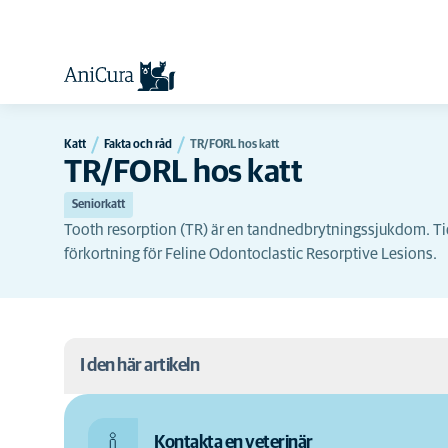
Katt
Fakta och råd
TR/FORL hos katt
TR/FORL hos katt
Seniorkatt
Tooth resorption (TR) är en tandnedbrytningssjukdom. T
förkortning för Feline Odontoclastic Resorptive Lesions.
I den här artikeln
Orsak
Kontakta en veterinär