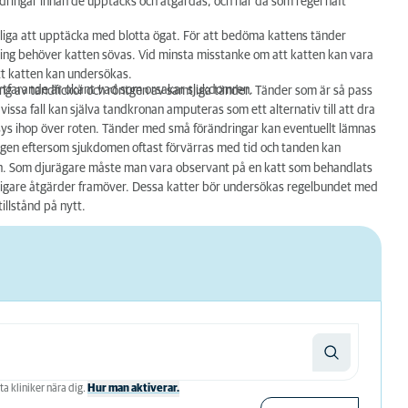
ndringar innan de upptäcks och åtgärdas, och har då som regel haft
liga att upptäcka med blotta ögat. För att bedöma kattens tänder
ing behöver katten sövas. Vid minsta misstanke om att katten kan vara
tt katten kan undersökas.
ortfarande är okänt vad som orsakar sjukdomren.
g av tandfickor och röntgen av samtliga tänder. Tänder som är så pass
ssa fall kan själva tandkronan amputeras som ett alternativ till att dra
sys ihop över roten. Tänder med små förändringar kan eventuellt lämnas
tgen eftersom sjukdomen oftast förvärras med tid och tanden kan
n. Som djurägare måste man vara observant på en katt som behandlats
erligare åtgärder framöver. Dessa katter bör undersökas regelbundet med
illstånd på nytt.
ta kliniker nära dig.
Hur man aktiverar.