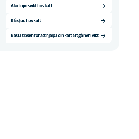
Akut njursvikt hos katt
Blåsljud hos katt
Bästa tipsen för att hjälpa din katt att gå ner i vikt