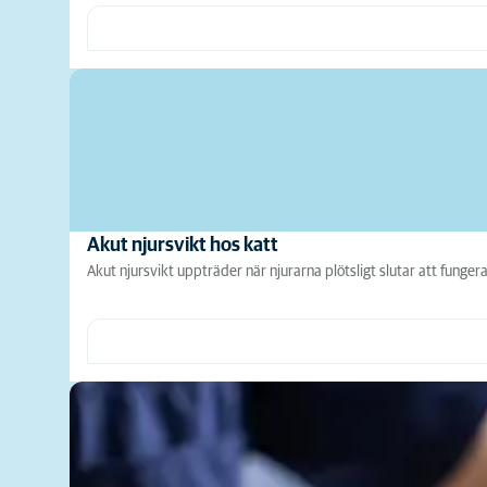
Akut njursvikt hos katt
Akut njursvikt uppträder när njurarna plötsligt slutar att fungera, t