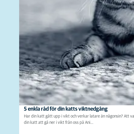
5 enkla råd för din katts viktnedgång
Har din katt gått upp i vikt och verkar latare än någonsin? Att 
din katt att gå ner i vikt från oss på Ani…