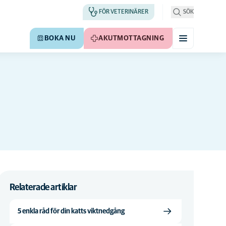
FÖR VETERINÄRER
SÖK
BOKA NU
AKUTMOTTAGNING
Relaterade artiklar
5 enkla råd för din katts viktnedgång