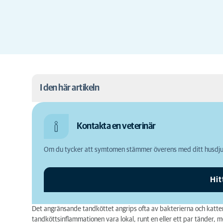
I den här artikeln
Symtom
Kontakta en veterinär
Vilka katter drabbas?
Om du tycker att symtomen stämmer överens med ditt husdjur
Utveckling
Behandling
Hit
Röntgen
Det angränsande tandköttet angrips ofta av bakterierna och katten 
Förebygga
tandköttsinflammationen vara lokal, runt en eller ett par tänder,