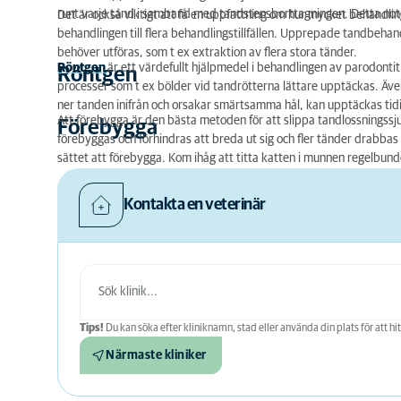
runt varje tand i samband med tandstensborttagningen. Detta notera
Det är också viktigt att få en uppfattning om hur mycket behandlin
behandlingen till flera behandlingstillfällen. Upprepade tandbehan
behöver utföras, som t ex extraktion av flera stora tänder.
Röntgen
är ett värdefullt hjälpmedel i behandlingen av parodonti
Röntgen
processer som t ex bölder vid tandrötterna lättare upptäckas. Ä
ner tanden inifrån och orsakar smärtsamma hål, kan upptäckas tid
Att förebygga är den bästa metoden för att slippa tandlossnings
Förebygga
förebyggas och förhindras att breda ut sig och fler tänder drabbas
sättet att förebygga. Kom ihåg att titta katten i munnen regelbund
Kontakta en veterinär
Tips!
Du kan söka efter kliniknamn, stad eller använda din plats för att hit
Närmaste kliniker