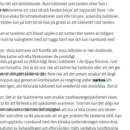
fta rött och lättblödande. Även käkbenet som tanden sitter fast i
 ner.
 bakterierna att växa till och tanden börjar att tappa sitt fäste. I de
all kan elaka förruttnelsebakterier som inte tål syre, anaeroba bakterier,
änder kan på kort tid bli lösa på grund av att käkbenet runt tanden
 kan se tandsten och ibland uppleva att katten äter sämre än tidigare
tten kan ha svårigheter med att tugga hård mat och kan i samband med
et. Vissa kattraser och framför allt vissa individer är mer drabbade.
 hos katter och ofta förekommer de samtidigt.
da på grund av otillräckligt fäste i käkbenet. I de djupa fickorna, runt
an fortsätta. Det är då stor risk att katten har tandvärk eller att det gör
ga när det gått så här långt.
 de drabbade tänderna. Det finns risk att det annars orsakar ett långt
lt stoppas upp genom en kombination av rengöring under
narkos
och
en igen, det förlorade käkbenet kan emellertid inte återbildas. Det är
en. Det är där bakterierna som orsakar tandlossningssjukdomen växer.
a för att förhindra att sjukdomen avancerar. Tvärtom kan det dölja hur
 inte blir rent under tandköttskanten.
en vara sövd. Då finns det möjlighet att dra ut lösa tänder och tänder
r som sitter så illa placerade att de ger problem för tänderna intill, kan
 de som upptäcks i samband med den kliniska undersökningen måste dras
sultatet av behandlingen och eftervården, mäts vanligtvis tandfickorna