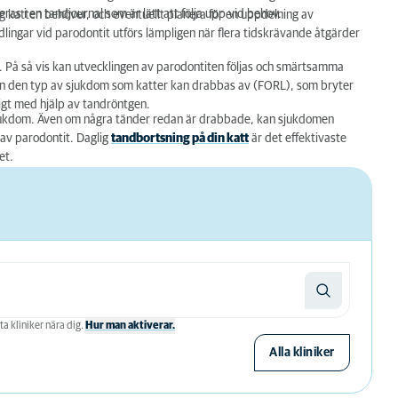
s i en tandjournal som är lätt att följa upp vid behov.
g katten behöver, och eventuellt planera för en uppdelning av
dlingar vid parodontit utförs lämpligen när flera tidskrävande åtgärder
t. På så vis kan utvecklingen av parodontiten följas och smärtsamma
ven den typ av sjukdom som katter kan drabbas av (FORL), som bryter
igt med hjälp av tandröntgen.
sjukdom. Även om några tänder redan är drabbade, kan sjukdomen
 av parodontit. Daglig
tandbortsning på din katt
är det effektivaste
et.
ta kliniker nära dig.
Hur man aktiverar.
Alla kliniker