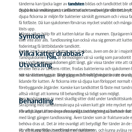
tänderna kan tjocka lager av
tandsten
bildas och tandköttet blir o
drabbas så småningom av inflammationen varavid tandbenet bryts
Djupa fickor mellan tand, tandköttet och tandben gör det lättare för
djupa fickorna är miljön för bakterier särskilt gynnsam och i vissa f
få fotfäste. Då kan sjukdomen förvärras mycket snabbt och många t
lösts upp.
Många söker hjälp för att katten luktar illa ur munnen. Djurägaren
Symtom
eller inte äter alls. Tandlossning kan också visa sig genom att ka
foderintag få lättblödande tandkött.
Det är inte bara gamla katter som drabbas, även om de är i majorit
Vilka katter drabbas?
Tandsjukdomen
FORL
är förmodligen väl så vanlig som parodontit
Har tandlossningssjukdomen gått långt, går vissa tänder inte att räd
Utveckling
en eller flera av tandens rötter, frodas bakterierna och sjukdomen k
ont när katten tuggar. Blödningar och fistelbildningar är inte ovanli
När tandlossningen är långt gången det vanligtvis bättre att dra ut
lidande för katten. Är fickorna inte så djupa kan förloppet norma
förebyggande åtgärder. Kanske kan tandköttet få fäste mot tandrot
alltså viktigt att komma till behandling så tidigt som möjligt.
Den tandsten som är mest skadlig sitter dold under tandköttskant
Behandling
Skrapning med tandstensskrapa på vaken katt gör inte mycket nytt
allvarligt läget är om bara den synliga tandstenen tas bort och det
För att kunna utföra en professionell tandrengöring så behöver katt
med långt gången tandlossning. Även tänder som är frakturerade elle
behöva dras ut. Det är inte ovanligt att betydligt fler tänder än
ut, vilket upptäcks i samband med narkosen.
För att kunna följa utvecklingen av sjukdomen, och kunna avläsa re