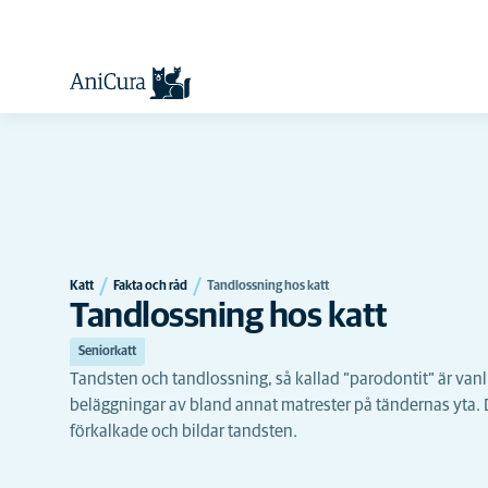
Katt
Fakta och råd
Tandlossning hos katt
Tandlossning hos katt
Seniorkatt
Tandsten och tandlossning, så kallad ”parodontit” är vanl
beläggningar av bland annat matrester på tändernas yta. De
förkalkade och bildar tandsten.