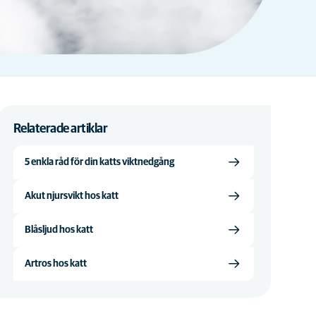
Relaterade artiklar
5 enkla råd för din katts viktnedgång
Akut njursvikt hos katt
Blåsljud hos katt
Artros hos katt