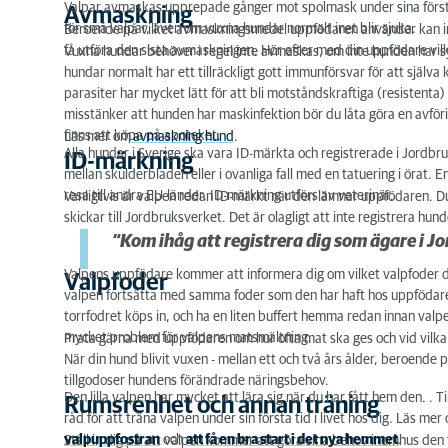
Valpar avmaskas upprepade gånger mot spolmask under sina första
Avmaskning
för små valpar, även om vuxna hundar normalt inet blir sjuka.
Beroende på vilket avmaskningsmedel uppfödaren använder kan interv
få utföra den sista avmaskningen. Hör efter med din uppfödare vi
Vuxna hundar behöver i regel inte avmaskas, om inte hunden har 
hundar normalt har ett tillräckligt gott immunförsvar för att själ
parasiter har mycket lätt för att bli motståndskraftiga (resistent
misstänker att hunden har maskinfektion bör du låta göra en avföri
finns att köpa på apoteket.
Läs mer om
avmaskning hund
.
Alla hundar i Sverige ska vara ID-märkta och registrerade i Jordb
ID-märkning
mellan skulderbladen eller i ovanliga fall med en tatuering i örat. E
resa till andra EU-länder. ID-märkning utförs av veterinär.
Vanligtvis är valpen redan ID-märkt när den lämnar uppfödaren. Du 
skickar till Jordbruksverket. Det är olagligt att inte registrera hun
“Kom ihåg att registrera dig som ägare i J
Valpens uppfödare kommer att informera dig om vilket valpfoder din h
Valpfoder
valpen fortsätta med samma foder som den har haft hos uppfödaren,
torrfodret köps in, och ha en liten buffert hemma redan innan valp
mycket problem för valpens matsmältning.
Prata gärna med uppfödaren om hur ofta mat ska ges och vid vilka t
När din hund blivit vuxen - mellan ett och två års ålder, beroende p
tillgodoser hundens förändrade näringsbehov.
Den lilla valpen har mycket att lära sig när du har fått hem den. . T
Rumsrenhet och annan träning
råd för att träna valpen under sin första tid i livet hos dig. Läs me
valpuppfostran
och
att få en bra start i det nya hemmet
.
Ställ in dig på att valpen kommer att göra sina behov inomhus den 