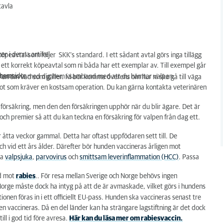
tavla
er i denna artikel.
eavtal som följer SKK’s standard. I ett sådant avtal görs inga tillägg
 ett korrekt köpeavtal som ni båda har ett exemplar av. Till exempel går
s hemsidor.
n stamtavla med dig hem i samband med att du hämtar valpen.
en om vad som gäller. Ni bör komma överens om hur ni ska gå till väga
 något som kräver en kostsam operation. Du kan gärna kontakta veterinären
örsäkring, men den den försäkringen upphör när du blir ägare. Det är
 och premier så att du kan teckna en försäkring för valpen från dag ett.
 åtta veckor gammal. Detta har oftast uppfödaren sett till. De
h vid ett års ålder. Därefter bör hunden vaccineras årligen mot
na
valpsjuka
,
parvovirus
och
smittsam leverinflammation (HCC)
. Passa
ad mot
rabies
.
. För resa mellan Sverige och Norge behövs ingen
 Norge måste dock ha intyg på att de är avmaskade, vilket görs i hundens
nen föras in i ett officiellt EU-pass. Hunden ska vaccineras senast tre
 vaccineras. Då en del länder kan ha strängare lagstiftning är det dock
ll i god tid före avresa.
Här kan du läsa mer om rabiesvaccin.