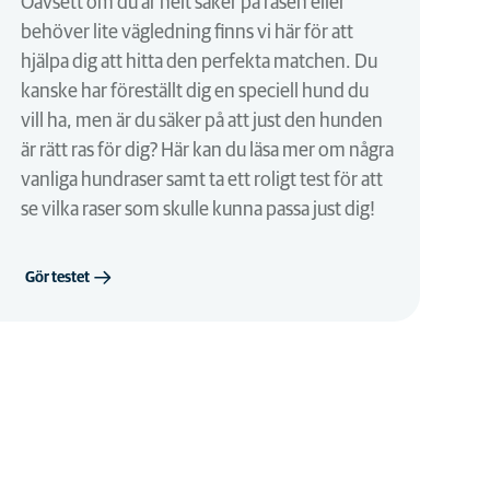
Oavsett om du är helt säker på rasen eller
behöver lite vägledning finns vi här för att
hjälpa dig att hitta den perfekta matchen. Du
kanske har föreställt dig en speciell hund du
vill ha, men är du säker på att just den hunden
är rätt ras för dig? Här kan du läsa mer om några
vanliga hundraser samt ta ett roligt test för att
se vilka raser som skulle kunna passa just dig!
Gör testet