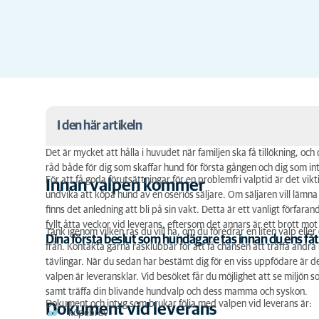
I den här artikeln
Det är mycket att hålla i huvudet när familjen ska få tillökning, oc
Innan valpen kommer
råd både för dig som skaffar hund för första gången och dig som inte
För att få goda förutsättningar för en problemfri valptid är det vi
Innan valpen kommer
Dokument vid leverans
undvika att köpa hund av en oseriös säljare. Om säljaren vill lämna
finns det anledning att bli på sin vakt. Detta är ett vanligt förf
Försäkring av din valp
fyllt åtta veckor vid leverans, eftersom det annars är ett brott m
Tänk igenom vilken ras du vill ha, om du föredrar en liten valp ell
Dina första beslut som hundägare tas innan du ens fåt
från. Kontakta gärna rasklubbar för att få chansen att träffa andra
Vaccination
tävlingar. När du sedan har bestämt dig för en viss uppfödare är d
valpen är leveransklar. Vid besöket får du möjlighet att
se miljön s
EU-pass och rabiesvaccin
samt träffa din blivande hundvalp och dess mamma och syskon.
Dokument och intyg som brukar följa med valpen vid leverans är:
Dokument vid leverans
Avmaskning
köpebrev