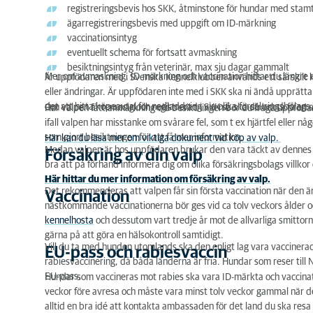
registreringsbevis hos SKK, åtminstone för hundar med stam
ID-märkning
ägarregistreringsbevis med uppgift om ID-märkning
vaccinationsintyg
Valpfoder
eventuellt schema för fortsatt avmaskning
besiktningsintyg från veterinär, max sju dagar gammalt
Rumsrenhet och annan träning
Mer om avmaskning, ID-märkning och vaccination hittar du längre n
Är uppfödaren med i Svenska Kennelklubben används ett särskilt köp
eller ändringar. Är uppfödaren inte med i SKK ska ni ändå upprätta
Hälsokontroller och undersökningar
det att hitta köpeavtal för nedladdning via olika försäkringsbolag
Om valpen är renrasig och registrerad i SKK så ska du också få e
Har valpen fått anmärkning vid besiktningen bör du fråga uppfödar
ifall valpen har misstanke om svårare fel, som t ex hjärtfel eller
Checklista inför valpens ankomst
som gjort besiktningen för att få mer information.
Här kan du läsa mer om viktiga dokument vid köp av valp.
Medan valpen är hos uppfödaren brukar den vara täckt av dennes f
Försäkring av din valp
bra att på förhand informera dig om olika försäkringsbolags villkor
Här hittar du mer information om försäkring av valp.
Det rekommenderas att valpen får sin första vaccination när den är
Vaccination
nästkommande vaccinationerna bör ges vid ca tolv veckors ålder oc
kennelhosta
och dessutom vart tredje år mot de allvarliga smittor
gärna på att göra en hälsokontroll samtidigt.
Vill du ta med hunden utomlands ska den enligt lag vara vacciner
EU-pass och rabiesvaccin
rabiesvaccinering, då båda länderna är fria. Hundar som reser till
EU-pass.
Hundar som vaccineras mot rabies ska vara ID-märkta och vaccinatio
veckor före avresa och måste vara minst tolv veckor gammal när den
alltid en bra idé att kontakta ambassaden för det land du ska resa ti