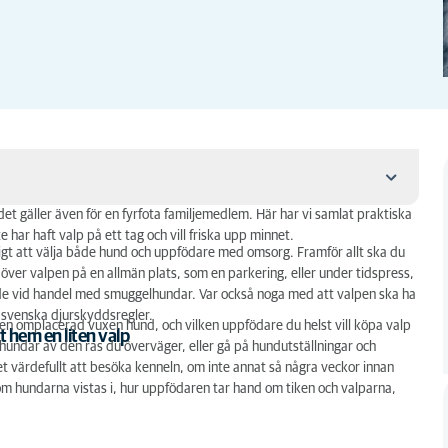
h det gäller även för en fyrfota familjemedlem. Här har vi samlat praktiska
 har haft valp på ett tag och vill friska upp minnet.
ktigt att välja både hund och uppfödare med omsorg. Framför allt ska du
 över valpen på en allmän plats, som en parkering, eller under tidspress,
arande vid handel med smuggelhundar. Var också noga med att valpen ska ha
ot svenska djurskyddsregler.
er en omplacerad vuxen hund, och vilken uppfödare du helst vill köpa valp
t hem en liten valp
 hundar av den ras du överväger, eller gå på hundutställningar och
et värdefullt att besöka kenneln, om inte annat så några veckor innan
om hundarna vistas i, hur uppfödaren tar hand om tiken och valparna,