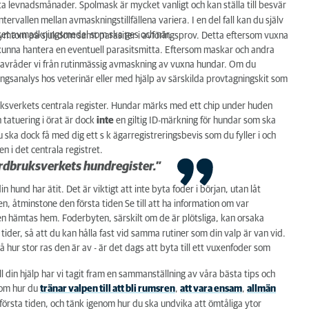
 levnadsmånader. Spolmask är mycket vanligt och kan ställa till besvär
allen mellan avmaskningstillfällena variera. I en del fall kan du själv
lket avmaskningsmedel som ska ges och när.
symtom på sjukdom samt parasiter i avföringsprov. Detta eftersom vuxna
va kunna hantera en eventuell parasitsmitta. Eftersom maskar och andra
a) avråder vi från rutinmässig avmaskning av vuxna hundar. Om du
ngsanalys hos veterinär eller med hjälp av särskilda provtagningskit som
ruksverkets centrala register. Hundar märks med ett chip under huden
n tatuering i örat är dock
inte
en giltig ID-märkning för hundar som ska
ska dock få med dig ett s k ägarregistreringsbevis som du fyller i och
den i det centrala registret.
ordbruksverkets hundregister.”
und har ätit. Det är viktigt att inte byta foder i början, utan låt
 åtminstone den första tiden Se till att ha information om var
en hämtas hem. Foderbyten, särskilt om de är plötsliga, kan orsaka
ider, så att du kan hålla fast vid samma rutiner som din valp är van vid.
å hur stor ras den är av - är det dags att byta till ett vuxenfoder som
ill din hjälp har vi tagit fram en sammanställning av våra bästa tips och
r om hur du
tränar valpen till att bli rumsren
,
att vara ensam
,
allmän
första tiden, och tänk igenom hur du ska undvika att ömtåliga ytor