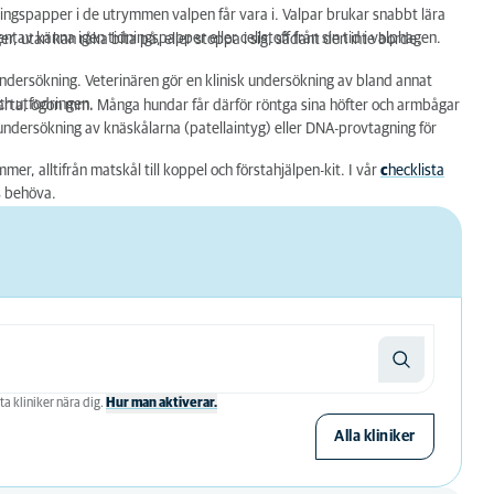
ingspapper i de utrymmen valpen får vara i. Valpar brukar snabbt lära
ntav känna igen tidningspapper eller cellstoff från sin tid i valphagen.
r, utan kan råka bita på, eller stoppa i sig, sådant den inte borde.
ndersökning. Veterinären gör en klinisk undersökning av bland annat
och utfodringen.
hjärta, ögon mm. Många hundar får därför röntga sina höfter och armbågar
 undersökning av knäskålarna (patellaintyg) eller DNA-provtagning för
r, alltifrån matskål till koppel och förstahjälpen-kit. I vår
c
hecklista
as behöva.
ta kliniker nära dig.
Hur man aktiverar.
Alla kliniker