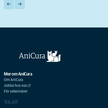
Mer om AniCura
Om AniCura
Jobba hos oss
För veterinärer