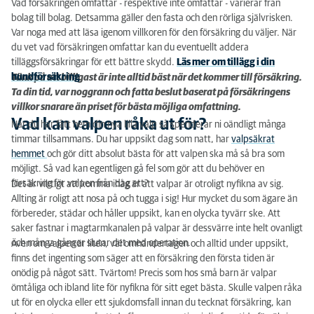
Vad försäkringen omfattar - respektive inte omfattar - varierar från
bolag till bolag. Detsamma gäller den fasta och den rörliga självrisken.
Var noga med att läsa igenom villkoren för den försäkring du väljer. När
du vet vad försäkringen omfattar kan du eventuellt addera
tilläggsförsäkringar för ett bättre skydd.
Läs mer om tillägg i din
hundförsäkring
.
Tänk på att billigast är inte alltid bäst när det kommer till försäkring.
Ta din tid, var noggrann och fatta beslut baserat på försäkringens
villkor snarare än priset för bästa möjliga omfattning.
Vad kan valpen råka ut för?
När du har fått hem din nya lilla valp så spenderar ni oändligt många
timmar tillsammans. Du har uppsikt dag som natt, har
valpsäkrat
hemmet
och gör ditt absolut bästa för att valpen ska må så bra som
möjligt. Så vad kan egentligen gå fel som gör att du behöver en
försäkring för valpen från dag ett?
Det är viktigt att komma ihåg är att valpar är otroligt nyfikna av sig.
Allting är roligt att nosa på och tugga i sig! Hur mycket du som ägare än
förbereder, städar och håller uppsikt, kan en olycka tyvärr ske. Att
saker fastnar i magtarmkanalen på valpar är dessvärre inte helt ovanligt
och många gånger slutar det med operation.
Även om valpen är liten, väl omhändertagen och alltid under uppsikt,
finns det ingenting som säger att en försäkring den första tiden är
onödig på något sätt. Tvärtom! Precis som hos små barn är valpar
ömtåliga och ibland lite för nyfikna för sitt eget bästa. Skulle valpen råka
ut för en olycka eller ett sjukdomsfall innan du tecknat försäkring, kan