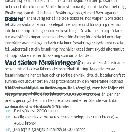
försäkring som är tecknad så att du kan avgöra om den passar dina
behov och din ekonomi. Skulle du bestämma dig för att ta över befintlig
försäkring, kan du få hjälp av försäkringsbolaget med övertagandet.
Uppfödaren är ansvarig för så kallade dolda fel hos valpen. Som dolda
Dolda fel
fel räknas sådana fel som förelegat hos valpen vid försäljning men som
inte kunde upptäckas genom en besiktning. De allra flesta uppfödare
har avelsförsäkringar som inkluderar försäkring för dolda fel och idag
innehåller även många individuella hundförsäkringar skydd mot dolda
fel. Säkerställ att din försäkring innehåller ett sådant skydd alternativt
att uppfödaren har en försäkring som omfattar det.
Vad täcker försäkringen?
En bra grundförsäkring täcker den största delen av veterinärkostnader
och eventuellt också läkemedel och rehabilitering. Majoriteten av
försäkringarna har en fast och en rörlig självrisk, dvs. du betalar en fast
summa och utöver det en viss procentsats av den resterande kostnad
som är ersättningsbar i försäkringen.
Vid första anblick kan detta verka lite krångligt, men här följer ett
räkneexempel där självrisken är 2000:- plus 20%:
Vi säger att din hund är försäkrad för 30 000 kronor per år. Den har
precis genomgått en mindre operation med efterföljande vård, där
summan för vården blev 25 000 kronor.
Av denna kostnad betalar du följande:
Fast självrisk 2000 kronor
Rörlig självrisk 20% på resterande belopp (23 000 kronor) =
4600 kronor
Din totala självrisk blir alltså 6600 kronor