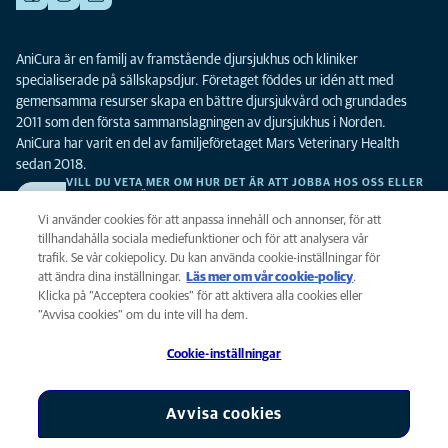
AniCura är en familj av framstående djursjukhus och kliniker
specialiserade på sällskapsdjur. Företaget föddes ur idén att med
gemensamma resurser skapa en bättre djursjukvård och grundades
2011 som den första sammanslagningen av djursjukhus i Norden.
AniCura har varit en del av familjeföretaget Mars Veterinary Health
sedan 2018.
VILL DU VETA MER OM HUR DET ÄR ATT JOBBA HOS OSS ELLER
SE LEDIGA TJÄNSTER?
Vi söker alltid efter fler duktiga kollegor. Klicka här för att komma till vår
Vi använder cookies för att anpassa innehåll och annonser, för att
karriärsida.
tillhandahålla sociala mediefunktioner och för att analysera vår
trafik. Se vår cokiepolicy. Du kan använda cookie-inställningar för
att ändra dina inställningar.
Läs mer om vår cookie-policy
(opens in a
.
Integritet
Klicka på ”Acceptera cookies” för att aktivera alla cookies eller
new tab)
Legalt
”Avvisa cookies” om du inte vill ha dem.
Cookiepolicy
Cookie-inställningar
Tillgänglighet
Global Human Rights
AniCura är ett dotterbolag till Mars, Inc © 2026
Avvisa cookies