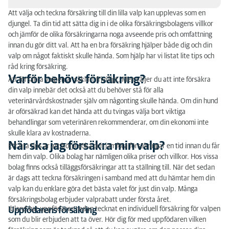
Att välja och teckna försäkring till din lilla valp kan upplevas som en
Varför behövs försäkring?
djungel. Ta din tid att sätta dig in i de olika försäkringsbolagens villkor
och jämför de olika försäkringarna noga avseende pris och omfattning
När ska jag försäkra min valp?
innan du gör ditt val. Att ha en bra försäkring hjälper både dig och din
valp om något faktiskt skulle hända. Som hjälp har vi listat lite tips och
Vad täcker försäkringen?
råd kring försäkring.
Varför behövs försäkring?
Att försäkra valpen är såklart frivilligt. Men väljer du att inte försäkra
Vad kan valpen råka ut för?
din valp innebär det också att du behöver stå för alla
veterinärvårdskostnader själv om någonting skulle hända. Om din hund
är oförsäkrad kan det hända att du tvingas välja bort viktiga
behandlingar som veterinären rekommenderar, om din ekonomi inte
skulle klara av kostnaderna.
När ska jag försäkra min valp?
Ett bra tips är att börja söka och jämföra försäkringar en tid
innan
du får
hem din valp. Olika bolag har nämligen olika priser och villkor. Hos vissa
bolag finns också tilläggsförsäkringar att ta ställning till. När det sedan
är dags att teckna försäkringen i samband med att du hämtar hem din
valp kan du enklare göra det bästa valet för just din valp. Många
försäkringsbolag erbjuder valprabatt under första året.
Ibland har uppfödaren redan tecknat en individuell försäkring för valpen
Uppfödarens försäkring
som du blir erbjuden att ta över. Hör dig för med uppfödaren vilken