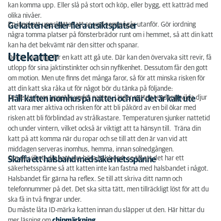
kan komma upp. Eller slå på stort och köp, eller bygg, ett katträd med
olika nivåer.
En innekatt uppskattar att se vad som pågår utanför. Gör iordning
Ge katten en eller flera utsiktsplatser
några tomma platser på fönsterbrädor runt om i hemmet, så att din katt
kan ha det bekvämt när den sitter och spanar.
Utekatter
Det är naturligt för en katt att gå ute. Där kan den övervaka sitt revir, få
utlopp för sina jaktinstinkter och sin nyfikenhet. Dessutom får den gott
om motion. Men ute finns det många faror, så för att minska risken för
att din katt ska råka ut för något bör du tänka på följande:
De flesta faror uppstår under natten. Under natten tenderar vilda djur
Håll katten inomhus på natten och när det är kallt ute
att vara mer aktiva och risken för att bli påkörd av en bil ökar med
risken att bli förblindad av strålkastare. Temperaturen sjunker nattetid
och under vintern, vilket också är viktigt att ta hänsyn till. Träna din
katt på att komma när du ropar och se till att den är van vid att
middagen serveras inomhus, hemma, innan solnedgången.
Om du vill att din katt ska bära halsband, se till att det har ett
Skaffa ett halsband med säkerhetsspänne
säkerhetsspänne så att katten inte kan fastna med halsbandet i något.
Halsbandet får gärna ha reflex. Se till att skriva ditt namn och
telefonnummer på det. Det ska sitta tätt, men tillräckligt löst för att du
ska få in två fingrar under.
Du måste låta ID-märka katten innan du släpper ut den. Här hittar du
mer läsning om
chipmärkning
.