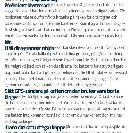
En okastrerad hankatt tenderar att vandra längre bort och delta i fler
Få din katt kastrerad
slagsmål, vilket kan leda till såväl infektioner som allvarliga skador. För
honkatter måste du framför allt tänka på risken för dräktighet och
oönskade kattungar om den inte kastreras. Kom ihåg att du som ägare
är skyldig att se till att katten inte kan föröka sig okontrollerat, oavsett
om du har en hankatt eller en honkatt. Läs mer om kastrering av katt
här
.
Om sanningen ska fram, så älskar kanske inte alla din katt lika mycket
Håll dina grannar nöjda
som du gör. För att hålla dig väl med dina grannar, gör gärna i ordning
ett hörn av din egen trädgård som toalettområde. Se till att marken har
fin, välgrävd jord och så kan du tillsätta lite kattströ för att ytterligare
uppmuntra din katt att göra sina behov där. Se till att platsen är avskild
och skyddad, helst nära huset så att katten känner sig trygg. Gräv
igenom området regelbundet så att det förblir hygieniskt.
Sätt GPS-sändare på katten om den brukar vara borta
En del katter förflyttar sig många kilometer på en dag. Oftast kommer
länge
de hem till kvällen, men inte alltid. Om du sätter en sändare på katten
kan du följa hur den rör sig. Då har du också möjlighet att agera snabbt
om katten inte kommer hem i tid, eller om du märker att den inte har
rört sig på länge.
Om du bor i ett område där det inte är säkert för katten att gå själv ute,
Träna din katt i att gå i koppel