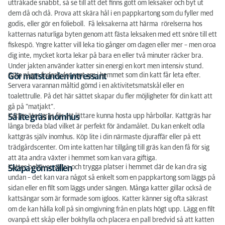
uttråkade snabbt, så se till att det finns gott om leksaker och byt ut
dem då och då. Prova att skära hål i en pappkartong som du fyller med
godis, eller gör en folieboll. Få leksakerna att härma rörelserna hos
katternas naturliga byten genom att fästa leksaken med ett snöre till ett
fiskespö. Yngre katter vill leka tio gånger om dagen eller mer – men oroa
dig inte, mycket korta lekar på bara en eller två minuter räcker bra.
Under jakten använder katter sin energi en kort men intensiv stund.
Göm några foderkulor runt om i hemmet som din katt får leta efter.
Gör matstunden intressant
Servera varannan måltid gömd i en aktivitetsmatskål eller en
toalettrulle. På det här sättet skapar du fler möjligheter för din katt att
gå på ”matjakt”.
Katter äter gräs för att lättare kunna hosta upp hårbollar. Kattgräs har
Så lite gräs inomhus
långa breda blad vilket är perfekt för ändamålet. Du kan enkelt odla
kattgräs själv inomhus. Köp lite i din närmaste djuraffär eller på ett
trädgårdscenter. Om inte katten har tillgång till gräs kan den få för sig
att äta andra växter i hemmet som kan vara giftiga.
Katter behöver säkra och trygga platser i hemmet där de kan dra sig
Skapa gömställen
undan – det kan vara något så enkelt som en pappkartong som läggs på
sidan eller en filt som läggs under sängen. Många katter gillar också de
kattsängar som är formade som igloos. Katter känner sig ofta säkrast
om de kan hålla koll på sin omgivning från en plats högt upp. Lägg en filt
ovanpå ett skåp eller bokhylla och placera en pall bredvid så att katten