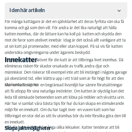
I den här artikeln
För många kattägare är det en självklarhet att deras fyrfota vän ska få
Innekatter
komma och gå som den vill. För andra är det lika naturligt att hålla
katten inomhus, där de lättare kan ha koll på katten och skydda den
Utekatter
mot de faror som utelivet innebär. Idag är det också allt vanligare att ta
ut sin katt på promenader, med eller utan koppel. På så vis får katten
undersöka omgivningarna under ägarens beskydd.
Innekatter
Det säkraste alternativet för din katt är att tillbringa livet inomhus. Då
elimineras risken för skador orsakade av trafik,andra djur och
människor. Den riskerar till exempel inte att bli instängd i någons garage
på obestämd tid, eller klättra upp i ett träd som är för högt för att den
ska kunna ta sig ner.
Men en katt som har en begränsad livsmiljö har sämre förutsättningar
att få utlopp för sina naturliga instinkter. Om katten är olycklig kan det
leda till oönskade beteenden som att klösa på möbler och skvätta urin.
Här har vi samlat våra bästa tips för hur du kan skapa en stimulerande
miljö för en innekatt. Om du har tagit över en vuxen katt som har
tillbringat en stor del av sitt liv utomhus bör du inte försöka göra den till
en innekatt.
Håll din katt aktiv med många olika leksaker. Katter tenderar att bli
Skapa jaktmöjligheter