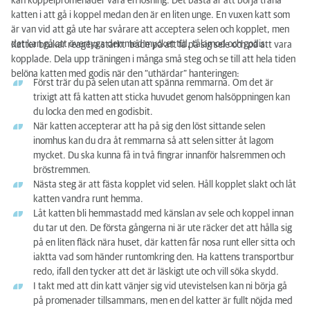
kan koppelpromenader vara en lösning. Det bästa är att börja träna
katten i att gå i koppel medan den är en liten unge. En vuxen katt som
är van vid att gå ute har svårare att acceptera selen och kopplet, men
det kan gå att övertyga den med mycket tid, tålamod och godis.
Katter brukar reagera starkt både på att få på sig sele och på att vara
kopplade. Dela upp träningen i många små steg och se till att hela tiden
belöna katten med godis när den “uthärdar” hanteringen:
Först trär du på selen utan att spänna remmarna. Om det är
trixigt att få katten att sticka huvudet genom halsöppningen kan
du locka den med en godisbit.
När katten accepterar att ha på sig den löst sittande selen
inomhus kan du dra åt remmarna så att selen sitter åt lagom
mycket. Du ska kunna få in två fingrar innanför halsremmen och
bröstremmen.
Nästa steg är att fästa kopplet vid selen. Håll kopplet slakt och låt
katten vandra runt hemma.
Låt katten bli hemmastadd med känslan av sele och koppel innan
du tar ut den. De första gångerna ni är ute räcker det att hålla sig
på en liten fläck nära huset, där katten får nosa runt eller sitta och
iaktta vad som händer runtomkring den. Ha kattens transportbur
redo, ifall den tycker att det är läskigt ute och vill söka skydd.
I takt med att din katt vänjer sig vid utevistelsen kan ni börja gå
på promenader tillsammans, men en del katter är fullt nöjda med