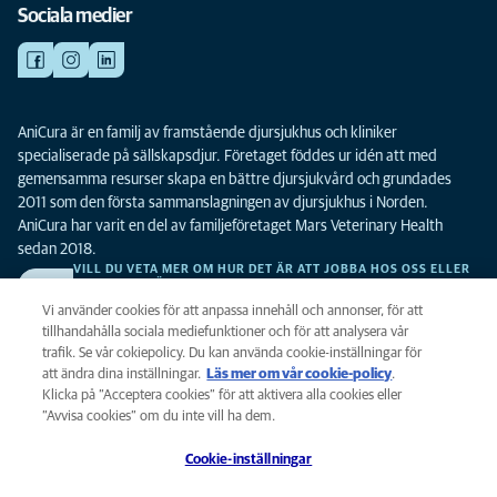
Sociala medier
AniCura är en familj av framstående djursjukhus och kliniker
specialiserade på sällskapsdjur. Företaget föddes ur idén att med
gemensamma resurser skapa en bättre djursjukvård och grundades
2011 som den första sammanslagningen av djursjukhus i Norden.
AniCura har varit en del av familjeföretaget Mars Veterinary Health
sedan 2018.
VILL DU VETA MER OM HUR DET ÄR ATT JOBBA HOS OSS ELLER
SE LEDIGA TJÄNSTER?
Vi söker alltid efter fler duktiga kollegor. Klicka här för att komma till vår
Vi använder cookies för att anpassa innehåll och annonser, för att
karriärsida.
tillhandahålla sociala mediefunktioner och för att analysera vår
trafik. Se vår cokiepolicy. Du kan använda cookie-inställningar för
att ändra dina inställningar.
Läs mer om vår cookie-policy
(opens in a
.
Integritet
Klicka på ”Acceptera cookies” för att aktivera alla cookies eller
new tab)
Legalt
”Avvisa cookies” om du inte vill ha dem.
Cookiepolicy
Cookie-inställningar
Tillgänglighet
Global Human Rights