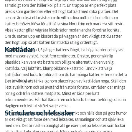
samtidigt som den håller koll på allt. En trappa är en perfekt plats,
precis som garderober eller ett högt katträd med olika platåer. Det
senare är också ett måste om du vill ha dina möbler i fred eftersom
katter behöver klösa för att hålla sina klor i trim och markera sitt revir.
Vissa katter gillar vågräta klösbrädor medan andra föredrar lodräta.
Om du sätter upp en klösbräda på väggen är det viktigt att du sätter
den högt upp så att katten får sträcka ut sig ordentligt.
Kattlådan
Kattlådan ska vara 1,5 gånger kattens längd, ha höga kanter och fyllas
med massor av strö, helst fem centimeter. En stor, genomskinlig
plastlåda kan vara ett bättre och billigare alternativ än en vanlig
kattlåda. Välj luktfritt, klumpbildande kattströ. Undvik att välja
kattlådor med lock, framför allt om du har många katter, eftersom detta
kan orsaka stress.
Det är viktigt att tänka igenom placeringen av kattlådan noga. Ställ den
i ett avskilt hörn och på avstånd från stora fönster, områden där många
rör sig och från kattens matplats. Minst en låda per katt
rekommenderas. Håll kattlådan ren och fräsch, ta bort avföring och urin
dagligen och byt ut ströet varje vecka.
Stimulans och leksaker
För att bevara kattens naturliga jaktinstinkt och hålla den på gott humör
är det viktigt att förse den med leksaker, utmaningar och att själv leka
med den. Det är nästan omöjligt att ge exempel på leksaker som lockar