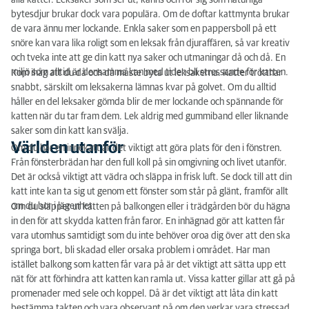
alla katter. Leksaker som ser ut, känns och rör sig som naturliga
bytesdjur brukar dock vara populära. Om de doftar kattmynta brukar
de vara ännu mer lockande. Enkla saker som en pappersboll på ett
snöre kan vara lika roligt som en leksak från djuraffären, så var kreativ
och tveka inte att ge din katt nya saker och utmaningar då och då. En
miljö som alltid är densamma kan med tiden bli stressande för katten.
Kom ihåg att du då och då måste byta ut leksakerna. Katter tröttnar
snabbt, särskilt om leksakerna lämnas kvar på golvet. Om du alltid
håller en del leksaker gömda blir de mer lockande och spännande för
katten när du tar fram dem. Lek aldrig med gummiband eller liknande
saker som din katt kan svälja.
Världen utanför
Om du har en innekatt är det viktigt att göra plats för den i fönstren.
Från fönsterbrädan har den full koll på sin omgivning och livet utanför.
Det är också viktigt att vädra och släppa in frisk luft. Se dock till att din
katt inte kan ta sig ut genom ett fönster som står på glänt, framför allt
om du bor i lägenhet.
Om du släpper ut katten på balkongen eller i trädgården bör du hägna
in den för att skydda katten från faror. En inhägnad gör att katten får
vara utomhus samtidigt som du inte behöver oroa dig över att den ska
springa bort, bli skadad eller orsaka problem i området. Har man
istället balkong som katten får vara på är det viktigt att sätta upp ett
nät för att förhindra att katten kan ramla ut. Vissa katter gillar att gå på
promenader med sele och koppel. Då är det viktigt att låta din katt
bestämma takten och vara observant på om den verkar vara stressad