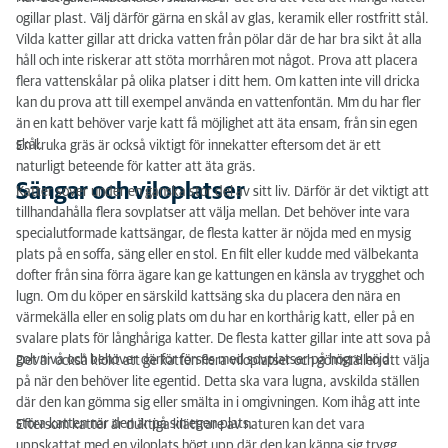
ogillar plast. Välj därför gärna en skål av glas, keramik eller rostfritt stål.
Vilda katter gillar att dricka vatten från pölar där de har bra sikt åt alla
håll och inte riskerar att stöta morrhåren mot något. Prova att placera
flera vattenskålar på olika platser i ditt hem. Om katten inte vill dricka
kan du prova att till exempel använda en vattenfontän. Mm du har fler
än en katt behöver varje katt få möjlighet att äta ensam, från sin egen
skål.
En kruka gräs är också viktigt för innekatter eftersom det är ett
naturligt beteende för katter att äta gräs.
Sängar och viloplatser
Katter sover under en ganska stor del av sitt liv. Därför är det viktigt att
tillhandahålla flera sovplatser att välja mellan. Det behöver inte vara
specialutformade kattsängar, de flesta katter är nöjda med en mysig
plats på en soffa, säng eller en stol. En filt eller kudde med välbekanta
dofter från sina förra ägare kan ge kattungen en känsla av trygghet och
lugn. Om du köper en särskild kattsäng ska du placera den nära en
värmekälla eller en solig plats om du har en korthårig katt, eller på en
svalare plats för långhåriga katter. De flesta katter gillar inte att sova på
golvnivå och behöver därför förses med sovplatser på högre höjd.
Det är också klokt att ge katten flera viloplatser och gömställen att välja
på när den behöver lite egentid. Detta ska vara lugna, avskilda ställen
där den kan gömma sig eller smälta in i omgivningen. Kom ihåg att inte
störa katten när den är på sin egen plats.
Eftersom katter är duktiga klättrare av naturen kan det vara
uppskattat med en viloplats högt upp där den kan känna sig trygg