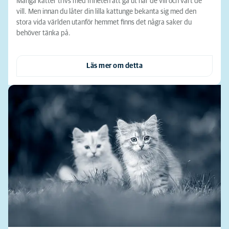
Många katter trivs med friheten att gå ut när de vill och vart de
vill. Men innan du låter din lilla kattunge bekanta sig med den
stora vida världen utanför hemmet finns det några saker du
behöver tänka på.
Läs mer om detta