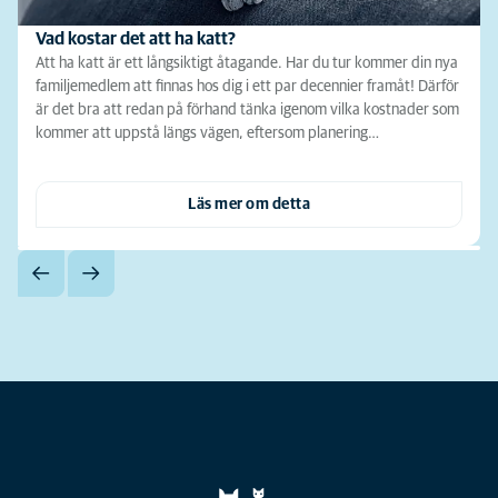
Vad kostar det att ha katt?
Att ha katt är ett långsiktigt åtagande. Har du tur kommer din nya
familjemedlem att finnas hos dig i ett par decennier framåt! Därför
är det bra att redan på förhand tänka igenom vilka kostnader som
kommer att uppstå längs vägen, eftersom planering…
Läs mer om detta