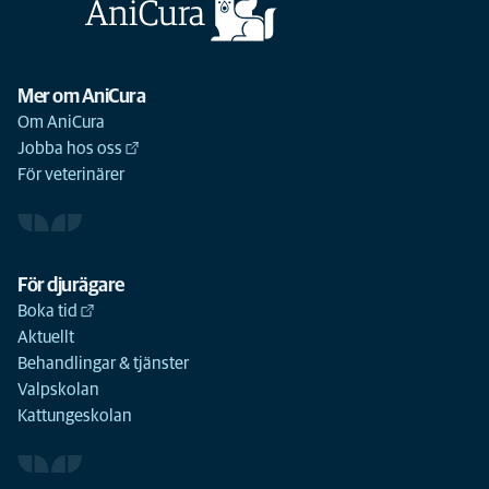
Mer om AniCura
Om AniCura
Jobba hos oss
För veterinärer
För djurägare
Boka tid
Aktuellt
Behandlingar & tjänster
Valpskolan
Kattungeskolan