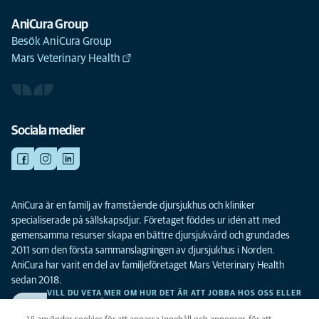
AniCura Group
Besök AniCura Group
Mars Veterinary Health
Sociala medier
AniCura är en familj av framstående djursjukhus och kliniker
specialiserade på sällskapsdjur. Företaget föddes ur idén att med
gemensamma resurser skapa en bättre djursjukvård och grundades
2011 som den första sammanslagningen av djursjukhus i Norden.
AniCura har varit en del av familjeföretaget Mars Veterinary Health
sedan 2018.
VILL DU VETA MER OM HUR DET ÄR ATT JOBBA HOS OSS ELLER
SE LEDIGA TJÄNSTER?
Vi söker alltid efter fler duktiga kollegor. Klicka här för att komma till vår