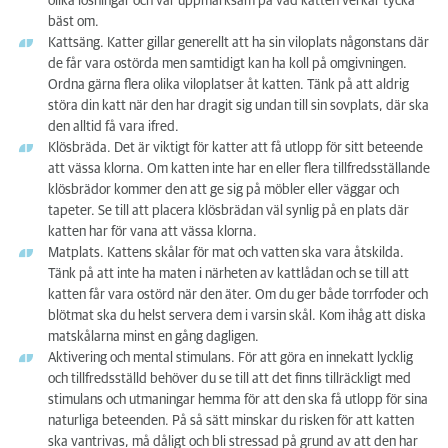
olika lösningar och var uppmärksam på vad katten verkar tycka
bäst om.
Kattsäng. Katter gillar generellt att ha sin viloplats någonstans där
de får vara ostörda men samtidigt kan ha koll på omgivningen.
Ordna gärna flera olika viloplatser åt katten. Tänk på att aldrig
störa din katt när den har dragit sig undan till sin sovplats, där ska
den alltid få vara ifred.
Klösbräda. Det är viktigt för katter att få utlopp för sitt beteende
att vässa klorna. Om katten inte har en eller flera tillfredsställande
klösbrädor kommer den att ge sig på möbler eller väggar och
tapeter. Se till att placera klösbrädan väl synlig på en plats där
katten har för vana att vässa klorna.
Matplats. Kattens skålar för mat och vatten ska vara åtskilda.
Tänk på att inte ha maten i närheten av kattlådan och se till att
katten får vara ostörd när den äter. Om du ger både torrfoder och
blötmat ska du helst servera dem i varsin skål. Kom ihåg att diska
matskålarna minst en gång dagligen.
Aktivering och mental stimulans. För att göra en innekatt lycklig
och tillfredsställd behöver du se till att det finns tillräckligt med
stimulans och utmaningar hemma för att den ska få utlopp för sina
naturliga beteenden. På så sätt minskar du risken för att katten
ska vantrivas, må dåligt och bli stressad på grund av att den har