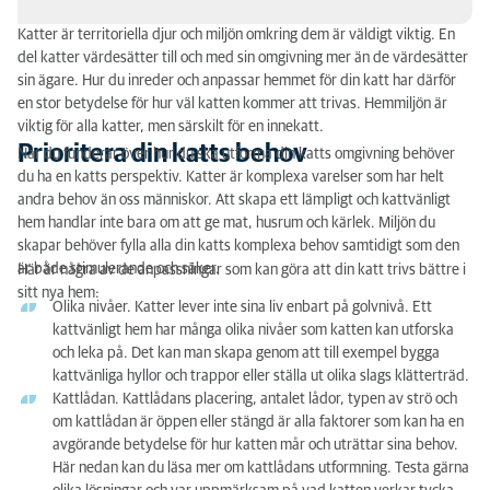
Katter är territoriella djur och miljön omkring dem är väldigt viktig. En
Prioritera din katts behov
del katter värdesätter till och med sin omgivning mer än de värdesätter
sin ägare. Hur du inreder och anpassar hemmet för din katt har därför
Vad är ett kattvänligt hem?
en stor betydelse för hur väl katten kommer att trivas. Hemmiljön är
viktig för alla katter, men särskilt för en innekatt.
Vatten- och matplats
Prioritera din katts behov
När du funderar över hur du ska utforma din katts omgivning behöver
du ha en katts perspektiv. Katter är komplexa varelser som har helt
Sängar och viloplatser
andra behov än oss människor. Att skapa ett lämpligt och kattvänligt
hem handlar inte bara om att ge mat, husrum och kärlek. Miljön du
Kattlådan
skapar behöver fylla alla din katts komplexa behov samtidigt som den
är både stimulerande och säker.
Här är några av de anpassningar som kan göra att din katt trivs bättre i
Stimulans och leksaker
sitt nya hem:
Olika nivåer. Katter lever inte sina liv enbart på golvnivå. Ett
Världen utanför
kattvänligt hem har många olika nivåer som katten kan utforska
och leka på. Det kan man skapa genom att till exempel bygga
kattvänliga hyllor och trappor eller ställa ut olika slags klätterträd.
Kattlådan. Kattlådans placering, antalet lådor, typen av strö och
om kattlådan är öppen eller stängd är alla faktorer som kan ha en
avgörande betydelse för hur katten mår och uträttar sina behov.
Här nedan kan du läsa mer om kattlådans utformning. Testa gärna