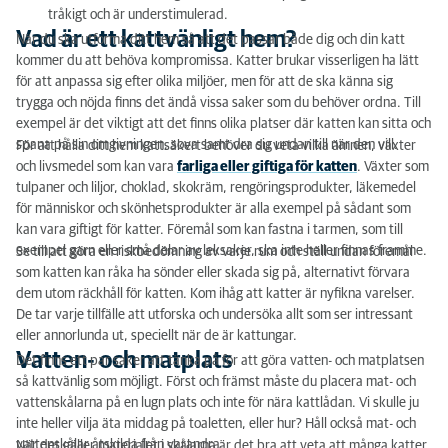
tråkigt och är understimulerad.
Vad är ett kattvänligt hem?
När du ska utforma ditt hem så att det passar både dig och din katt
kommer du att behöva kompromissa. Katter brukar visserligen ha lätt
för att anpassa sig efter olika miljöer, men för att de ska känna sig
trygga och nöjda finns det ändå vissa saker som du behöver ordna. Till
exempel är det viktigt att det finns olika platser där katten kan sitta och
spana på sin omgivningen, sova samt dra sig undan till när den vill.
För att hålla ditt hem kattsäkert behöver du veta vilka ämnen, växter
och livsmedel som kan vara
farliga eller giftiga för katten
. Växter som
tulpaner och liljor, choklad, skokräm, rengöringsprodukter, läkemedel
för människor och skönhetsprodukter är alla exempel på sådant som
kan vara giftigt för katter. Föremål som kan fastna i tarmen, som till
exempel garn eller små delar av leksaker, ska inte heller finnas framme.
Se till att göra en riskbedömning av varje rum och ställ undan föremål
som katten kan råka ha sönder eller skada sig på, alternativt förvara
dem utom räckhåll för katten. Kom ihåg att katter är nyfikna varelser.
De tar varje tillfälle att utforska och undersöka allt som ser intressant
eller annorlunda ut, speciellt när de är kattungar.
Vatten- och matplats
Det finns ett par saker att tänka på för att göra vatten- och matplatsen
så kattvänlig som möjligt. Först och främst måste du placera mat- och
vattenskålarna på en lugn plats och inte för nära kattlådan. Vi skulle ju
inte heller vilja äta middag på toaletten, eller hur? Håll också mat- och
vattenskålar åtskilda från varandra.
När det gäller materialet i skålarna är det bra att veta att många katter