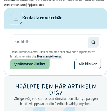
eller andas med öppen mun.
Publicerad: Augusti 2023
Kontakta en veterinär
Tips!
Du kan söka efter kliniknamn, stad eller använda din plats för att
hitta kliniker nära dig.
Hur man aktiverar.
Närmaste kliniker
Alla kliniker
HJÄLPTE DEN HÄR ARTIKELN
DIG?
Vänligen välj vad som passar din situation eller typ på egen
hand. Vi uppskattar din feedback väldigt mycket.