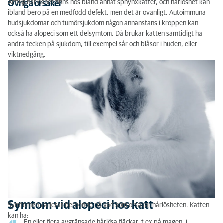
Ärftlig hårlöshet finns hos bland annat sphynxkatter, och hårlöshet kan
Övriga orsaker
ibland bero på en medfödd defekt, men det är ovanligt. Autoimmuna
hudsjukdomar och tumörsjukdom någon annanstans i kroppen kan
också ha alopeci som ett delsymtom. Då brukar katten samtidigt ha
andra tecken på sjukdom, till exempel sår och blåsor i huden, eller
viktnedgång.
Symtom vid alopeci hos katt
Symtomen varierar beroende på vad som orsakar hårlösheten. Katten
kan ha:
En eller flera avgränsade hårlösa fläckar, t ex på magen, i