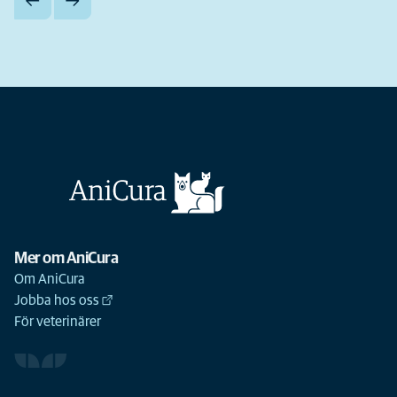
Mer om AniCura
Om AniCura
Jobba hos oss
För veterinärer