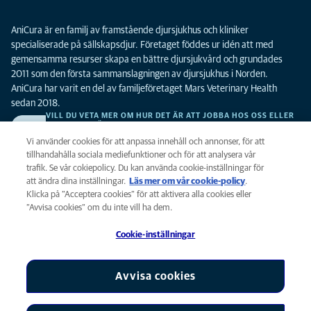
AniCura är en familj av framstående djursjukhus och kliniker
specialiserade på sällskapsdjur. Företaget föddes ur idén att med
gemensamma resurser skapa en bättre djursjukvård och grundades
2011 som den första sammanslagningen av djursjukhus i Norden.
AniCura har varit en del av familjeföretaget Mars Veterinary Health
sedan 2018.
VILL DU VETA MER OM HUR DET ÄR ATT JOBBA HOS OSS ELLER
SE LEDIGA TJÄNSTER?
Vi söker alltid efter fler duktiga kollegor. Klicka här för att komma till vår
Vi använder cookies för att anpassa innehåll och annonser, för att
karriärsida.
tillhandahålla sociala mediefunktioner och för att analysera vår
trafik. Se vår cokiepolicy. Du kan använda cookie-inställningar för
att ändra dina inställningar.
Läs mer om vår cookie-policy
(opens in a
.
Integritet
Klicka på ”Acceptera cookies” för att aktivera alla cookies eller
new tab)
Legalt
”Avvisa cookies” om du inte vill ha dem.
Cookiepolicy
Cookie-inställningar
Tillgänglighet
Global Human Rights
AniCura är ett dotterbolag till Mars, Inc © 2026
Avvisa cookies