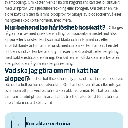
svampodling. Om katten verkar ha ont någonstans kan det bli aktuellt
med urinprov, ultraljudsundersökning eller röntgen. Om det är en lite
äldre katt kan den få lämna blodprov för analys av blodsockernivå eller
mängden sköldkörtelhormon, med mera.
Hur behandlas hårlöshet hos katt?
Behandlingen bestäms utifrån vad som har orsakat håravfallet. Ofta ges
någon form av medicinsk behandling - antiparasitära medel mot löss,
loppor eller kvalster, kortison mot klåda och inflammation, eller
smärtstillande antiinflammatorisk medicin om katten har ont. I en del
fall behövs utvärtes behandling, till exempel örontvätt eller rengöring
med bakteriedödande lösning. Om katten har klåda som tros bero på
allergi kan den få göra en allergiutredning.
Vad ska jag göra om min katt har
alopeci?
Om din katt har fått en kal fläck eller dålig päls, utan att du vet orsaken,
bör du ha koll på hur det utvecklas: Om hårlösheten tilltar, eller inte går
över inom ett par veckor, bör du kontakta veterinär. Har katten andra
symtom samtidigt, som klåda, hälta, trötthet eller ökad törst, bör du
inte vänta med att söka vård.
Kontakta en veterinär