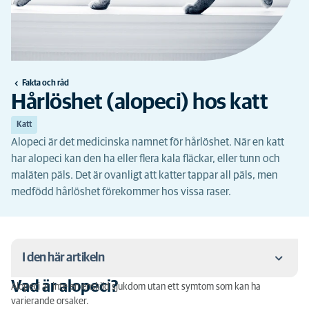
Fakta och råd
Hårlöshet (alopeci) hos katt
Katt
Alopeci är det medicinska namnet för hårlöshet. När en katt
har alopeci kan den ha eller flera kala fläckar, eller tunn och
maläten päls. Det är ovanligt att katter tappar all päls, men
medfödd hårlöshet förekommer hos vissa raser.
I den här artikeln
Vad är alopeci?
Alopeci är inte en enskild sjukdom utan ett symtom som kan ha
Vad är alopeci?
varierande orsaker.