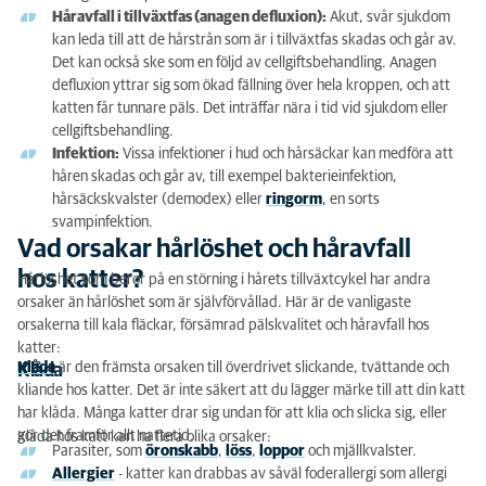
Håravfall i tillväxtfas (anagen defluxion):
Akut, svår sjukdom
kan leda till att de hårstrån som är i tillväxtfas skadas och går av.
Det kan också ske som en följd av cellgiftsbehandling. Anagen
defluxion yttrar sig som ökad fällning över hela kroppen, och att
katten får tunnare päls. Det inträffar nära i tid vid sjukdom eller
cellgiftsbehandling.
Infektion:
Vissa infektioner i hud och hårsäckar kan medföra att
håren skadas och går av, till exempel bakterieinfektion,
hårsäckskvalster (demodex) eller
ringorm
, en sorts
svampinfektion.
Vad orsakar hårlöshet och håravfall
hos katter?
Hårlöshet som beror på en störning i hårets tillväxtcykel har andra
orsaker än hårlöshet som är självförvållad. Här är de vanligaste
orsakerna till kala fläckar, försämrad pälskvalitet och håravfall hos
katter:
Klåda
är den främsta orsaken till överdrivet slickande, tvättande och
Klåda
kliande hos katter. Det är inte säkert att du lägger märke till att din katt
har klåda. Många katter drar sig undan för att klia och slicka sig, eller
gör det framför allt nattetid.
Klåda hos katt kan ha flera olika orsaker:
Parasiter, som
öronskabb
,
löss
,
loppor
och mjällkvalster.
Allergier
- katter kan drabbas av såväl foderallergi som allergi