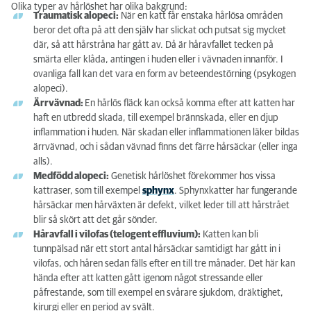
Olika typer av hårlöshet har olika bakgrund:
Vad orsakar hårlöshet och håravfall hos katter?
Traumatisk alopeci:
När en katt får enstaka hårlösa områden
beror det ofta på att den själv har slickat och putsat sig mycket
Symtom vid alopeci hos katt
där, så att hårstråna har gått av. Då är håravfallet tecken på
smärta eller klåda, antingen i huden eller i vävnaden innanför. I
Undersökning
ovanliga fall kan det vara en form av beteendestörning (psykogen
alopeci).
Hur behandlas hårlöshet hos katt?
Ärrvävnad:
En hårlös fläck kan också komma efter att katten har
haft en utbredd skada, till exempel brännskada, eller en djup
Vad ska jag göra om min katt har alopeci?
inflammation i huden. När skadan eller inflammationen läker bildas
ärrvävnad, och i sådan vävnad finns det färre hårsäckar (eller inga
alls).
Medfödd alopeci:
Genetisk hårlöshet förekommer hos vissa
kattraser, som till exempel
sphynx
. Sphynxkatter har fungerande
hårsäckar men hårväxten är defekt, vilket leder till att hårstrået
blir så skört att det går sönder.
Håravfall i vilofas (telogent effluvium):
Katten kan bli
tunnpälsad när ett stort antal hårsäckar samtidigt har gått in i
vilofas, och håren sedan fälls efter en till tre månader. Det här kan
hända efter att katten gått igenom något stressande eller
påfrestande, som till exempel en svårare sjukdom, dräktighet,
kirurgi eller en period av svält.