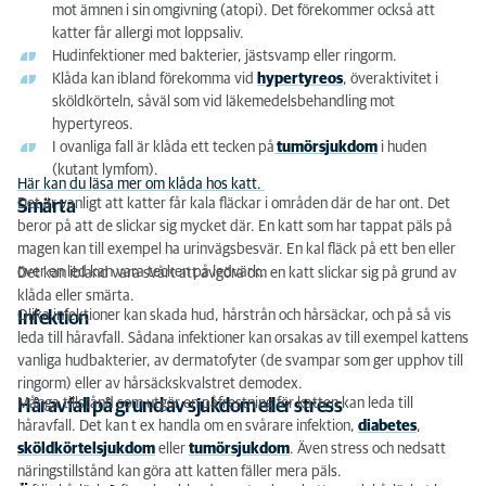
mot ämnen i sin omgivning (atopi). Det förekommer också att
katter får allergi mot loppsaliv.
Hudinfektioner med bakterier, jästsvamp eller ringorm.
Klåda kan ibland förekomma vid
hypertyreos
, överaktivitet i
sköldkörteln, såväl som vid läkemedelsbehandling mot
hypertyreos.
I ovanliga fall är klåda ett tecken på
tumörsjukdom
i huden
(kutant lymfom).
Här kan du läsa mer om klåda hos katt.
Det är vanligt att katter får kala fläckar i områden där de har ont. Det
Smärta
beror på att de slickar sig mycket där. En katt som har tappat päls på
magen kan till exempel ha urinvägsbesvär. En kal fläck på ett ben eller
över en led kan vara tecken på ledvärk.
Det kan ibland vara svårt att avgöra om en katt slickar sig på grund av
klåda eller smärta.
Olika infektioner kan skada hud, hårstrån och hårsäckar, och på så vis
Infektion
leda till håravfall. Sådana infektioner kan orsakas av till exempel kattens
vanliga hudbakterier, av dermatofyter (de svampar som ger upphov till
ringorm) eller av hårsäckskvalstret demodex.
Många tillstånd som utgör en påfrestning för katten kan leda till
Håravfall på grund av sjukdom eller stress
håravfall. Det kan t ex handla om en svårare infektion,
diabetes
,
sköldkörtelsjukdom
eller
tumörsjukdom
. Även stress och nedsatt
näringstillstånd kan göra att katten fäller mera päls.