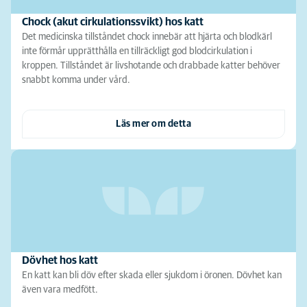
Chock (akut cirkulationssvikt) hos katt
Det medicinska tillståndet chock innebär att hjärta och blodkärl
inte förmår upprätthålla en tillräckligt god blodcirkulation i
kroppen. Tillståndet är livshotande och drabbade katter behöver
snabbt komma under vård.
Läs mer om detta
Dövhet hos katt
En katt kan bli döv efter skada eller sjukdom i öronen. Dövhet kan
även vara medfött.