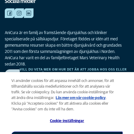
Sociala medier
AniCura är en familj av framstående djursjukhus och kliniker
specialiserade på sällskapsdjur. Företaget föddes ur idén att med
gemensamma resurser skapa en bättre djursjukvård och grundades
2011 som den första sammanslagningen av djursjukhus i Norden.
AniCura har varit en del av familjeföretaget Mars Veterinary Health
sedan 2018.
VILL DU VETA MER OM HUR DET ÄR ATT JOBBA HOS OSS ELLER
SE LEDIGA TJÄNSTER?
Vi söker alltid efter fler duktiga kollegor. Klicka här för att komma till vår
Vi använder cookies för att anpassa innehåll och annonser, för att
karriärsida.
tillhandahålla sociala mediefunktioner och för att analysera vår
trafik. Se vår cokiepolicy. Du kan använda cookie-inställningar för
att ändra dina inställningar.
Läs mer om vår cookie-policy
(opens in a
.
Integritet
Klicka på ”Acceptera cookies” för att aktivera alla cookies eller
new tab)
Legalt
”Avvisa cookies” om du inte vill ha dem.
Cookiepolicy
Cookie-inställningar
Tillgänglighet
Global Human Rights