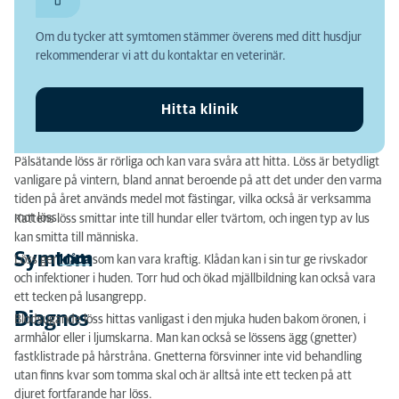
Diagnos
Om du tycker att symtomen stämmer överens med ditt husdjur
Behandling
rekommenderar vi att du kontaktar en veterinär.
Hitta klinik
Pälsätande löss är rörliga och kan vara svåra att hitta. Löss är betydligt
vanligare på vintern, bland annat beroende på att det under den varma
tiden på året används medel mot fästingar, vilka också är verksamma
mot löss.
Kattens löss smittar inte till hundar eller tvärtom, och ingen typ av lus
kan smitta till människa.
Symtom
Löss ger
klåda
som kan vara kraftig. Klådan kan i sin tur ge rivskador
och infektioner i huden. Torr hud och ökad mjällbildning kan också vara
ett tecken på lusangrepp.
Diagnos
Blodsugande löss hittas vanligast i den mjuka huden bakom öronen, i
armhålor eller i ljumskarna. Man kan också se lössens ägg (gnetter)
fastklistrade på hårstråna. Gnetterna försvinner inte vid behandling
utan finns kvar som tomma skal och är alltså inte ett tecken på att
djuret fortfarande har löss.