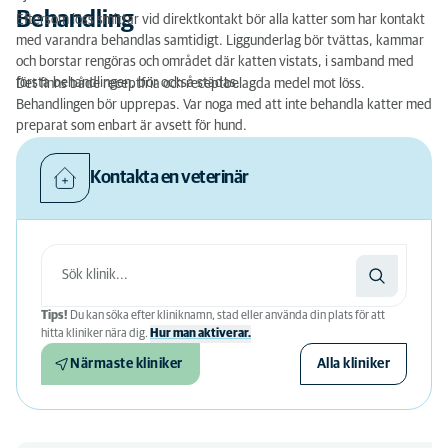
Behandling
Eftersom löss smittar vid direktkontakt bör alla katter som har kontakt
med varandra behandlas samtidigt. Liggunderlag bör tvättas, kammar
och borstar rengöras och området där katten vistats, i samband med
första behandlingen, bör också städas.
Det finns både receptfria och receptbelagda medel mot löss.
Behandlingen bör upprepas. Var noga med att inte behandla katter med
preparat som enbart är avsett för hund.
Kontakta en veterinär
Tips!
Du kan söka efter kliniknamn, stad eller använda din plats för att
hitta kliniker nära dig.
Hur man aktiverar.
Närmaste kliniker
Alla kliniker