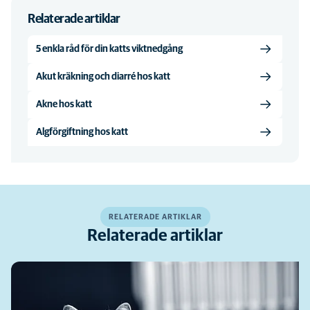
Relaterade artiklar
5 enkla råd för din katts viktnedgång
Akut kräkning och diarré hos katt
Akne hos katt
Algförgiftning hos katt
RELATERADE ARTIKLAR
Relaterade artiklar