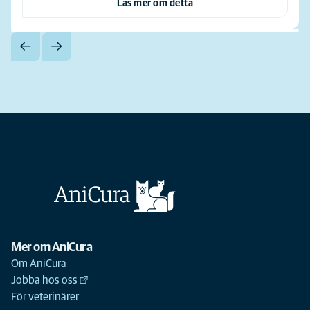
Läs mer om detta
Mer om AniCura
Om AniCura
Jobba hos oss
För veterinärer