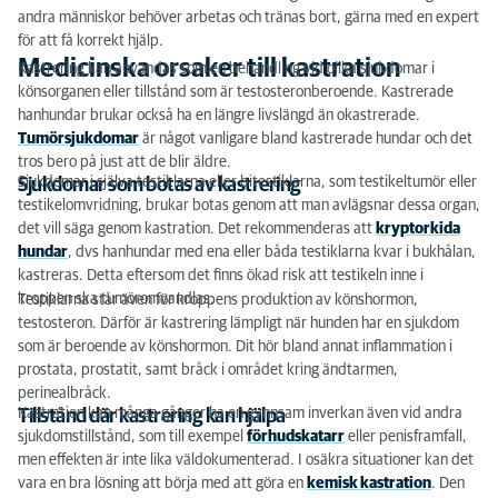
andra människor behöver arbetas och tränas bort, gärna med en expert
för att få korrekt hjälp.
Medicinska orsaker till kastration
Kastrering kan användas som en behandling vid olika sjukdomar i
könsorganen eller tillstånd som är testosteronberoende. Kastrerade
hanhundar brukar också ha en längre livslängd än okastrerade.
Tumörsjukdomar
är något vanligare bland kastrerade hundar och det
tros bero på just att de blir äldre.
Sjukdomar i själva testiklarna eller bitestiklarna, som testikeltumör eller
Sjukdomar som botas av kastrering
testikelomvridning, brukar botas genom att man avlägsnar dessa organ,
det vill säga genom kastration. Det rekommenderas att
kryptorkida
hundar
, dvs hanhundar med ena eller båda testiklarna kvar i bukhålan,
kastreras. Detta eftersom det finns ökad risk att testikeln inne i
kroppen ska tumöromvandlas.
Testiklarna står även för kroppens produktion av könshormon,
testosteron. Därför är kastrering lämpligt när hunden har en sjukdom
som är beroende av könshormon. Dit hör bland annat inflammation i
prostata, prostatit, samt bråck i området kring ändtarmen,
perinealbråck.
Kastration kan många gånger ha en gynnsam inverkan även vid andra
Tillstånd där kastrering kan hjälpa
sjukdomstillstånd, som till exempel
förhudskatarr
eller penisframfall,
men effekten är inte lika väldokumenterad. I osäkra situationer kan det
vara en bra lösning att börja med att göra en
kemisk kastration
. Den