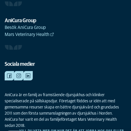
AniCura Group
Besök AniCura Group
Mars Veterinary Health
Sociala medier
AniCura är en familj av framstående djursjukhus och kliniker
specialiserade på sällskapsdjur. Företaget föddes ur idén att med
gemensamma resurser skapa en bättre djursjukvård och grundades
2011 som den första sammanslagningen av djursjukhus i Norden.
AniCura har varit en del av familjeföretaget Mars Veterinary Health
sedan 2018.
VILL DU VETA MER OM HUR DET ÄR ATT JOBBA HOS OSS ELLER