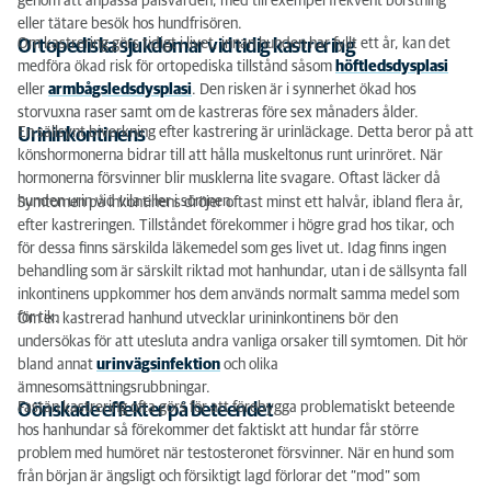
genom att anpassa pälsvården, med till exempel frekvent borstning
eller tätare besök hos hundfrisören.
Om kastrering görs tidigt i livet, innan hunden har fyllt ett år, kan det
Ortopediska sjukdomar vid tidig kastrering
medföra ökad risk för ortopediska tillstånd såsom
höftledsdysplasi
eller
armbågsledsdysplasi
. Den risken är i synnerhet ökad hos
storvuxna raser samt om de kastreras före sex månaders ålder.
En sällsynt biverkning efter kastrering är urinläckage. Detta beror på att
Urininkontinens
könshormonerna bidrar till att hålla muskeltonus runt urinröret. När
hormonerna försvinner blir musklerna lite svagare. Oftast läcker då
hunden urin vid vila eller i sömnen.
Symtomen på inkontinens dröjer oftast minst ett halvår, ibland flera år,
efter kastreringen. Tillståndet förekommer i högre grad hos tikar, och
för dessa finns särskilda läkemedel som ges livet ut. Idag finns ingen
behandling som är särskilt riktad mot hanhundar, utan i de sällsynta fall
inkontinens uppkommer hos dem används normalt samma medel som
för tik.
Om en kastrerad hanhund utvecklar urininkontinens bör den
undersökas för att utesluta andra vanliga orsaker till symtomen. Dit hör
bland annat
urinvägsinfektion
och olika
ämnesomsättningsrubbningar.
Fastän kastrering ofta görs för att förebygga problematiskt beteende
Oönskade effekter på beteendet
hos hanhundar så förekommer det faktiskt att hundar får större
problem med humöret när testosteronet försvinner. När en hund som
från början är ängsligt och försiktigt lagd förlorar det “mod” som