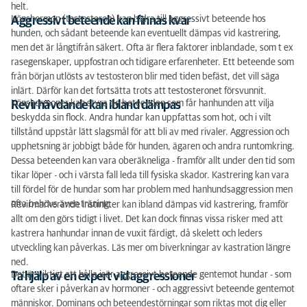
helt.
Könshormon (testosteron) kan bidra till aggressivt beteende hos
Aggressivt beteende kan finnas kvar
hunden, och sådant beteende kan eventuellt dämpas vid kastrering,
men det är långtifrån säkert. Ofta är flera faktorer inblandade, som t ex
rasegenskaper, uppfostran och tidigare erfarenheter. Ett beteende som
från början utlösts av testosteron blir med tiden befäst, det vill säga
inlärt. Därför kan det fortsätta trots att testosteronet försvunnit.
Könshormoner kan styra de beteenden som får hanhunden att vilja
Revirhävdande kan ibland dämpas
beskydda sin flock. Andra hundar kan uppfattas som hot, och i vilt
tillstånd uppstår lätt slagsmål för att bli av med rivaler. Aggression och
upphetsning är jobbigt både för hunden, ägaren och andra runtomkring.
Dessa beteenden kan vara oberäkneliga - framför allt under den tid som
tikar löper - och i värsta fall leda till fysiska skador. Kastrering kan vara
till fördel för de hundar som har problem med hanhundsaggression men
ofta behövs även träning.
Revirmarkerande instinkter kan ibland dämpas vid kastrering, framför
allt om den görs tidigt i livet. Det kan dock finnas vissa risker med att
kastrera hanhundar innan de vuxit färdigt, då skelett och leders
utveckling kan påverkas. Läs mer om biverkningar av kastration längre
ned.
Det är viktigt att hålla isär aggressivt beteende gentemot hundar - som
Ta hjälp av en expert vid aggressioner
oftare sker i påverkan av hormoner - och aggressivt beteende gentemot
människor. Dominans och beteendestörningar som riktas mot dig eller