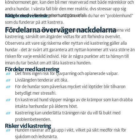
könshormonet ger, kan den bli mer reserverad mot både människor och
andra hundar. I värsta fall blir den mer reaktiv, dvs stressar upp sig
lättare och går i försvar genom att göra utfall.
Rådgör med veterinär
eller hundtränare om du har en “problemhund”
som du funderar på att kastrera.
Fördelarna överväger nackdelarna
För de allra flesta hundar brukar fördelarna överväga nackdelarna vid
kastrering, särskilt om åtgärder vidtas för att förhindra övervikt.
Observera att vare sig riskerna eller nyttan vid kastrering gäller alla
hundar - det är svårt att garantera att nyttan kommer att vara större än
risken för varje enskild individ. Här är några punkter att ta hänsyn till
innan du tar beslut om att låta kastrera hunden:
Fördelar med kastrering
Det finns ingen risk för tjuvparning och oplanerade valpar.
Livslängden tenderar att öka.
För de hundar som påverkas mycket vid löptider blir tillvaron
betydligt mer stressfri.
En kastrerad hund slipper många av de krämpor som kan drabba
intakta hanhundar på ålderns höst.
Kastrering kan underlätta träningen när du vill få bukt med
problembeteenden.
Risker vid kastrering
Hunden riskerar att gå upp i vikt, vilket på sikt medför risk för
sjukdom och ledsmärta.