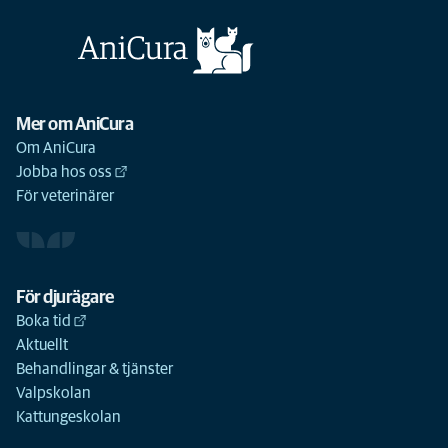
Mer om AniCura
Om AniCura
Jobba hos oss
För veterinärer
För djurägare
Boka tid
Aktuellt
Behandlingar & tjänster
Valpskolan
Kattungeskolan