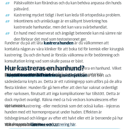
Pälskvalitén kan förändras och du kan behöva anpassa din hunds
pälsvård.
Kastrering mycket tidigt i livet kan leda till ortopediska problem.
Inkontinens och urinläckage är en sällsynt biverkning hos
kastrerade hanhundar, men det kan vara svårbehandlat.
En hund med reserverat och ängsligt beteende kan må sämre när
den förlorar det mod som testosteronet ger.
Funderar du på att låta
kastrera hunden
är du välkommen att
kontakta någon av våra kliniker
för att boka tid för kemisk eller kirurgisk
kastrering. Du och din hund är förstås välkomna in för bedömning och
konsultation kring vad som skulle passa er bäst.
Hur kastreras en hanhund?
Det finns två olika tillvägagångssätt för att kastrera en hanhund. Vilket
sätt som passar er bäst kan du diskutera med din veterinär.
De ingrepp som erbjuds är:
-
operation under full narkos
-
kemisk (medicinsk) kastrering med injektion
En operation utförs under full narkos, då testiklarna tas bort och
sädesledarna knyts av. Detta är ett rutiningrepp som utförs på de allra
flesta kliniker. Hunden får gå hem efter att den har vaknat ordentligt
efter narkosen, förutsatt att inga komplikationer har tillstött. Detta är
dock mycket ovanligt. Räkna med ca två veckors konvalescens efter
operationen.
Vid kemisk kastrering - eller medicinsk som det också kallas - injiceras
hunden med ett hormonpreparat under huden. Effekten är
tidsbegränsad och klingar av efter ett halvt eller ett år beroende på hur
stor dos som har getts.
Välkommen att
läsa mer om
kastrering här
.
Texten uppdaterades mars 2022.