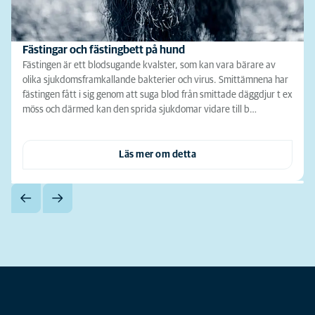
Fästingar och fästingbett på hund
Fästingen är ett blodsugande kvalster, som kan vara bärare av
olika sjukdomsframkallande bakterier och virus. Smittämnena har
fästingen fått i sig genom att suga blod från smittade däggdjur t ex
möss och därmed kan den sprida sjukdomar vidare till b…
Läs mer om detta