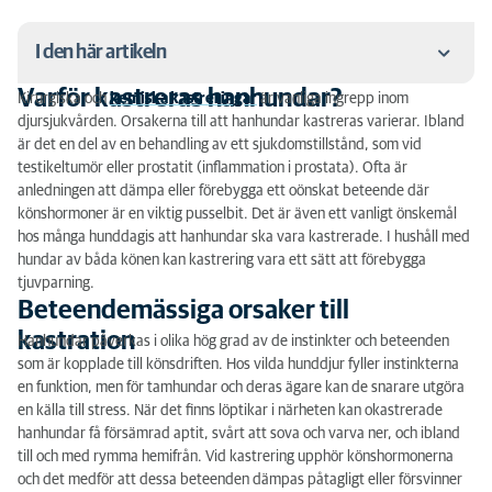
I den här artikeln
Varför kastreras hanhundar?
Kirurgiska och
kemiska kastreringar
är vanliga ingrepp inom
Varför kastreras hanhundar?
djursjukvården. Orsakerna till att hanhundar kastreras varierar. Ibland
är det en del av en behandling av ett sjukdomstillstånd, som vid
Beteendemässiga orsaker till kastration
testikeltumör eller prostatit (inflammation i prostata). Ofta är
anledningen att dämpa eller förebygga ett oönskat beteende där
Medicinska orsaker till kastration
könshormoner är en viktig pusselbit. Det är även ett vanligt önskemål
hos många hunddagis att hanhundar ska vara kastrerade. I hushåll med
Risker med kastration av hanhund
hundar av båda könen kan kastrering vara ett sätt att förebygga
tjuvparning.
Fördelarna överväger nackdelarna
Beteendemässiga orsaker till
Hur kastreras en hanhund?
kastration
Hanhundar påverkas i olika hög grad av de instinkter och beteenden
som är kopplade till könsdriften. Hos vilda hunddjur fyller instinkterna
en funktion, men för tamhundar och deras ägare kan de snarare utgöra
en källa till stress. När det finns löptikar i närheten kan okastrerade
hanhundar få försämrad aptit, svårt att sova och varva ner, och ibland
till och med rymma hemifrån. Vid kastrering upphör könshormonerna
och det medför att dessa beteenden dämpas påtagligt eller försvinner