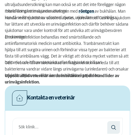
ultraljudsundersökning kan man också se att det inte föreligger någon
missbildning i urinvägarnas anatomi.
Ibland kompletteras undersökningen med
röntgen
av bukhålan. Man
kan då se förekomst av urinsten i njurar, urinledare och urinblåsa.
Hundar med sjukdomar såsom diabetes, njursvikt och Cushings sjukdom
har lättare att utveckla en urinvägsinfektion och därför behöver sådana
sjukdomar vara under kontroll för att undvika att urinvägsbesvären
återkommer.
En urinvägsinfektion behandlas med smärtstillande och
antiinflammatorisk medicin samt antibiotika. Tranbärsextrakt kan
hjälpa till att surgöra urinen och förhindrar vissa typer av bakterier att
fästa till urinblåsans vägg. Det är viktigt att dricka mycket vatten så att
bakterier och inflammatoriska celler flushas ut ur blåsan.
OBS - Svårare fall av obehandlad urinvägsinfektion kan leda till att
bakterierna vandrar vidare längs urinvägarna (urinledaren) och orsakar
infektion i njurarna, vilket kan leda till allvarlig sjukdom.
Uppsök alltid veterinär om du misstänker att din hund lider av
urinvägsinfektion.
Kontakta en veterinär