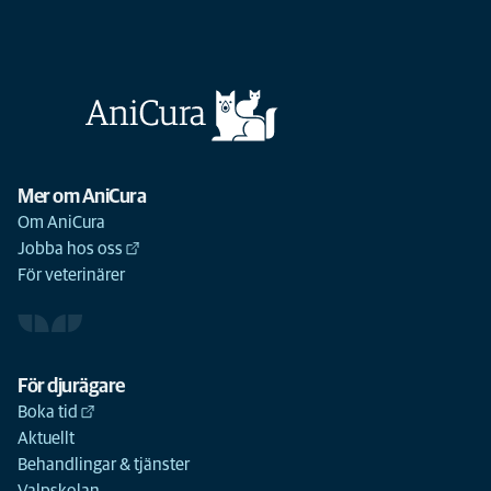
Mer om AniCura
Om AniCura
Jobba hos oss
För veterinärer
För djurägare
Boka tid
Aktuellt
Behandlingar & tjänster
Valpskolan