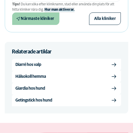
Tips!
Du kan söka efter kliniknamn, stad eller använda din plats för att
hitta kliniker nära dig.
Hur man aktiverar.
Närmaste kliniker
Alla kliniker
Relaterade artiklar
Diarré hos valp
Hälsokoll hemma
Giardia hos hund
Getingstick hos hund