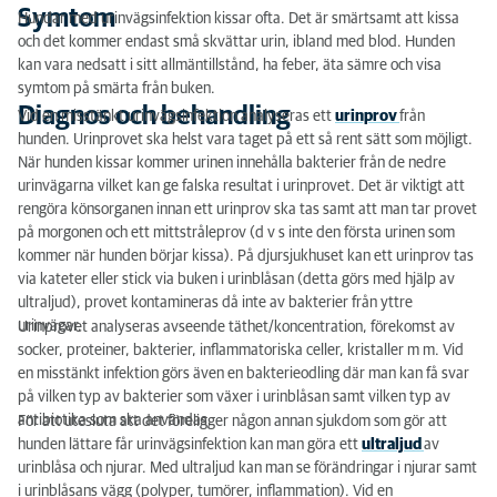
Symtom
Hundar med urinvägsinfektion kissar ofta. Det är smärtsamt att kissa
och det kommer endast små skvättar urin, ibland med blod. Hunden
kan vara nedsatt i sitt allmäntillstånd, ha feber, äta sämre och visa
symtom på smärta från buken.
Diagnos och behandling
Vid en misstänkt urinvägsinfektion analyseras ett
urinprov
från
hunden. Urinprovet ska helst vara taget på ett så rent sätt som möjligt.
När hunden kissar kommer urinen innehålla bakterier från de nedre
urinvägarna vilket kan ge falska resultat i urinprovet. Det är viktigt att
rengöra könsorganen innan ett urinprov ska tas samt att man tar provet
på morgonen och ett mittstråleprov (d v s inte den första urinen som
kommer när hunden börjar kissa). På djursjukhuset kan ett urinprov tas
via kateter eller stick via buken i urinblåsan (detta görs med hjälp av
ultraljud), provet kontamineras då inte av bakterier från yttre
urinvägar.
Urinprovet analyseras avseende täthet/koncentration, förekomst av
socker, proteiner, bakterier, inflammatoriska celler, kristaller m m. Vid
en misstänkt infektion görs även en bakterieodling där man kan få svar
på vilken typ av bakterier som växer i urinblåsan samt vilken typ av
antibiotika som ska användas.
För att utesluta att det föreligger någon annan sjukdom som gör att
hunden lättare får urinvägsinfektion kan man göra ett
ultraljud
av
urinblåsa och njurar. Med ultraljud kan man se förändringar i njurar samt
i urinblåsans vägg (polyper, tumörer, inflammation). Vid en