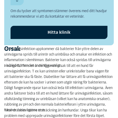
Symtom
Om du tycker att symtomen stämmer överens med ditt husdjur
Diagnos och behandling
rekommenderar vi att du kontaktar en veterinär.
Hitta klinik
Orsak
En urinvägsinfektion uppkommer då bakterier från yttre delen av
urinvägarna sprids till urinrör och urinblåsa och orsakar en infektion och
inflammation i slemhinnan. Bakterier kan också spridas till urinvägarna
via blodet, men det är mindre vanligt.
I många fall finns en underliggande orsak till att en hund får
urinvägsinfektion. T ex kan urinsten eller urinkristaller bana vägen för
att bakterier ska få fäste. Diabetiker har lättare att få urinvägsinfektion
eftersom de kan ha socker i urinen som utgör näring för bakterierna.
Dåligt fungerande njurar kan också leda till infektion i urinvägarna. Även
andra faktorer bidra till att en hund lättare får urinvägsinfektion, såsom
ofullständig tömning av urinblåsan (vilket kan ha anatomiska orsaker),
rubbning av pH och den normala bakteriefloran i yttre urinvägarna,
tumörer i urinvägarna m m.
Tikar drabbas i större utsträckning än hanhundar. Unga tikar kan ha
problem med upprepade urinvägsinfektioner före det första löpet.