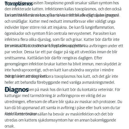
Den encelliga parasiten
Toxoplasma gondii
orsakar sällan symtom hos
Toxoplasmos
den infekterade katten. Infektionen kallas toxoplasmos, och den också
kan smitta till människor, vilka riskerar att bli allvarligt sjuka (zoonos).
En katt infekteras av toxoplasma via infekterade djur såsom gnagare
och småfåglar. Katter med nedsatt immunförsvar eller väldigt unga
individer löper större risk att insjukna. De kan få lunginflammation,
ögonskador och symtom från centrala nervsystemet. Parasiten kan
infektera flera olika djurslag, som får och grisar. Katter bör därför inte
serveras kött som inte varit fryst eller upphettat.
En smittad katt utsöndrar toxoplasmaoocystor via avföringen under ett
par veckor. Dessa tar ett par dagar på sig att utvecklas innan de blir
smittsamma. Kattlådan bör därför rengöras dagligen. Efter
genomgången infektion brukar katten ha blivit immun, men skyddet är
inte hundraprocentigt, och en katt kan utsöndra oocystor i mindre
mängd även senare i livet.
Det är svårt att diagnosticera toxoplasmos hos katt, och det går inte
heller att behandla förebyggande med vanliga avmaskningsmedel.
Diagnos
Om du ser tecken på mask hos din katt bör du kontakta veterinär. För
kattungar med tarmstörning är avföringsprov en viktig del av
utredningen, eftersom de oftare blir sjuka av maskar och protozoer. Du
kan då bli uppmanad att samla in avföring i påse eller burk som du tar
med till veterinären.
Äldre katter brukar sällan ha besvär av maskinfektion och det bör
utredas om kattens sjukdomssymtom har en annan bakomliggande
orsak.