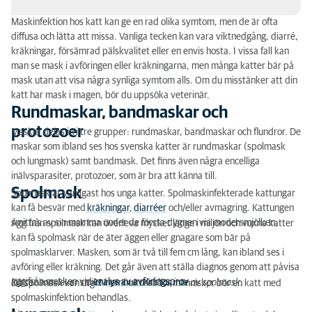
Maskinfektion hos katt kan ge en rad olika symtom, men de är ofta
Rundmaskar, bandmaskar och protozoer
diffusa och lätta att missa. Vanliga tecken kan vara viktnedgång, diarré,
kräkningar, försämrad pälskvalitet eller en envis hosta. I vissa fall kan
Spolmask
man se mask i avföringen eller kräkningarna, men många katter bär på
mask utan att visa några synliga symtom alls. Om du misstänker att din
Lungmask
katt har mask i magen, bör du uppsöka veterinär.
Rundmaskar, bandmaskar och
Bandmask
protozoer
Maskar delas in i tre grupper: rundmaskar, bandmaskar och flundror. De
Encelliga parasiter
maskar som ibland ses hos svenska katter är rundmaskar (spolmask
och lungmask) samt bandmask. Det finns även några encelliga
Diagnos
inälvsparasiter, protozoer, som är bra att känna till.
Spolmask
Spolmask är vanligast hos unga katter. Spolmaskinfekterade kattungar
Rutinmässig avmaskning
kan få besvär med
kräkningar
,
diarréer
och/eller avmagring. Kattungen
smittas av sin mamma under de första dygnen via modersmjölken.
Ägg från spolmask kan överleva mycket länge i miljön och vuxna katter
kan få spolmask när de äter äggen eller gnagare som bär på
spolmasklarver. Masken, som är två till fem cm lång, kan ibland ses i
avföring eller kräkning. Det går även att ställa diagnos genom att påvisa
ägg från masken vid
analys av avföringsprov
.
Katter som lever strikt inomhus drabbas inte av spolmask.
Då spolmask kan utgöra en smittrisk för människor bör en katt med
spolmaskinfektion behandlas.