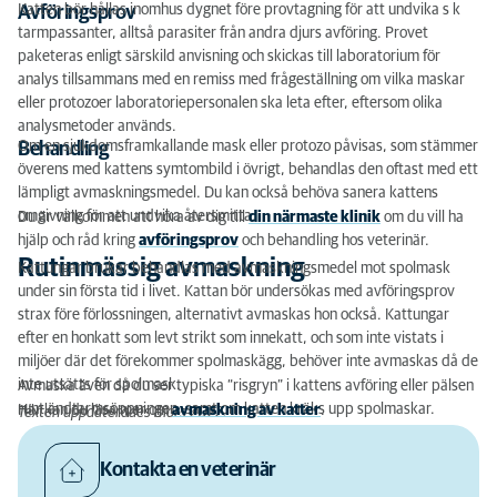
Katten bör hållas inomhus dygnet före provtagning för att undvika s k
Avföringsprov
tarmpassanter, alltså parasiter från andra djurs avföring. Provet
paketeras enligt särskild anvisning och skickas till laboratorium för
analys tillsammans med en remiss med frågeställning om vilka maskar
eller protozoer laboratoriepersonalen ska leta efter, eftersom olika
analysmetoder används.
Om en sjukdomsframkallande mask eller protozo påvisas, som stämmer
Behandling
överens med kattens symtombild i övrigt, behandlas den oftast med ett
lämpligt avmaskningsmedel. Du kan också behöva sanera kattens
omgivning för att undvika återsmitta.
Du är välkommen att höra av dig till
din närmaste klinik
om du vill ha
hjälp och råd kring
avföringsprov
och behandling hos veterinär.
Rutinmässig avmaskning
Kattungar brukar behandlas med avmaskningsmedel mot spolmask
under sin första tid i livet. Kattan bör undersökas med avföringsprov
strax före förlossningen, alternativt avmaskas hon också. Kattungar
efter en honkatt som levt strikt som innekatt, och som inte vistats i
miljöer där det förekommer spolmaskägg, behöver inte avmaskas då de
inte utsätts för spolmask.
Avmaska även då du ser typiska “risgryn” i kattens avföring eller pälsen
runt ändtarmsöppningen, samt om katten kräks upp spolmaskar.
Här kan du läsa mer om
avmaskning av katter
.
Texten uppdaterades mars 2022.
Kontakta en veterinär