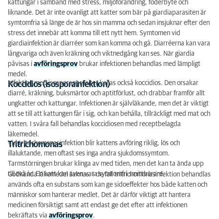
kattungar i samband med stress, miljöförändring, foderbyte och
liknande. Det är inte ovanligt att katter som bär på giardiaparasiten är
symtomfria så länge de är hos sin mamma och sedan insjuknar efter den
stress det innebär att komma till ett nytt hem. Symtomen vid
giardiainfektion är diarréer som kan komma och gå. Diarréerna kan vara
långvariga och även kräkning och viktnedgång kan ses. När giardia
påvisas i
avföringsprov
brukar infektionen behandlas med lämpligt
medel.
Infektion med isosporaparasiter kallas också koccidios. Den orsakar
Koccidios (isosporainfektion)
diarré, kräkning, buksmärtor och aptitförlust, och drabbar framför allt
ungkatter och kattungar. Infektionen är självläkande, men det är viktigt
att se till att kattungen får i sig, och kan behålla, tillräckligt med mat och
vatten. I svåra fall behandlas koccidiosen med receptbelagda
läkemedel.
Vid tritrichomonasinfektion blir kattens avföring riklig, lös och
Tritrichomonas
illaluktande, men oftast ses inga andra sjukdomssymtom.
Tarmstörningen brukar klinga av med tiden, men det kan ta ända upp
till två år. En katt kan även vara symtomfri smittbärare.
Godkända läkemedel saknas. I de fall tritrichomonasinfektion behandlas
används ofta en substans som kan ge sidoeffekter hos både katten och
människor som hanterar medlet. Det är därför viktigt att hantera
medicinen försiktigt samt att endast ge det efter att infektionen
bekräftats via
avföringsprov
.