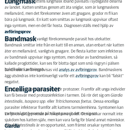
Lungmask
På senare år har kattens lungmask ibland påvisats i sydligaste delarna
av landet. Katten smittas genom att äta sniglar, som är lungmaskens
mellanvärd, men det förekommer även att gnagare, grodor m fl kan
bära på lungmask. En katt som smittas av lungmask uppvisar oftast
inga symtom, men en del får hosta. Diagnosen ställs med hjälp av
avföringsprov
.
Bandmask
Bandmasken är en vanligt förekommande parasit hos utekatter.
Bandmask smittar inte från en katt till en annan, utan enbart när katten
äter en mellanvärd, vanligtvis gnagare. De flesta katter som infekteras
av bandmask uppvisar inga symtom, men delar av bandmasken, så
kallade proglottider, kan ses för blotta ögat som små risgryn i pälsen
baktill eller i avföringen.
Bandmask kan även påvisas vid
analys av avföringprov
.
Bandmaskens
ägg utsöndras inte kontinuerligt varför ett
avföringsprov
kan bli "falskt"
negativt.
Encelliga parasiter
Encelliga parasiter kallas också för protozoer. Framför allt unga individer
kan få besvär med protozoinfektion i tarmen. Då rör det sig om
Giardia
intestinalis
,
Isospora spp
. eller
Tritrichomonas foetus
. Dessa encelliga
parasiter infekterar framför allt kattens tarmslemhinna. Symtomen kan
variera något beroende på vilken parasit det rör sig om.
En fjärde viktig protozo är
Toxoplasma gondii
. Den orsakar normalt inte
sjukdom hos katten själv, men kan vara farlig för bland annat människor.
Giardia intestinalis
är en opportunist, som främst orsakar symtom hos
Giardia