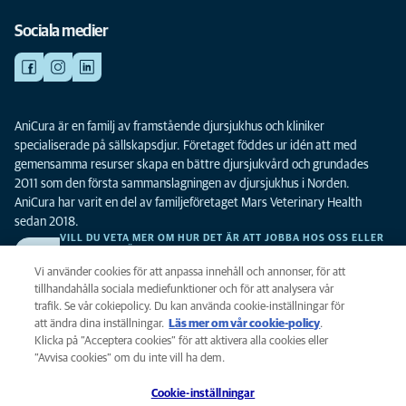
Sociala medier
AniCura är en familj av framstående djursjukhus och kliniker
specialiserade på sällskapsdjur. Företaget föddes ur idén att med
gemensamma resurser skapa en bättre djursjukvård och grundades
2011 som den första sammanslagningen av djursjukhus i Norden.
AniCura har varit en del av familjeföretaget Mars Veterinary Health
sedan 2018.
VILL DU VETA MER OM HUR DET ÄR ATT JOBBA HOS OSS ELLER
SE LEDIGA TJÄNSTER?
Vi söker alltid efter fler duktiga kollegor. Klicka här för att komma till vår
Vi använder cookies för att anpassa innehåll och annonser, för att
karriärsida.
tillhandahålla sociala mediefunktioner och för att analysera vår
trafik. Se vår cokiepolicy. Du kan använda cookie-inställningar för
att ändra dina inställningar.
Läs mer om vår cookie-policy
(opens in a
.
Integritet
Klicka på ”Acceptera cookies” för att aktivera alla cookies eller
new tab)
Legalt
”Avvisa cookies” om du inte vill ha dem.
Cookiepolicy
Cookie-inställningar
Tillgänglighet