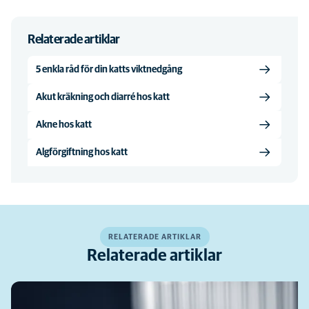
Relaterade artiklar
5 enkla råd för din katts viktnedgång
Akut kräkning och diarré hos katt
Akne hos katt
Algförgiftning hos katt
RELATERADE ARTIKLAR
Relaterade artiklar