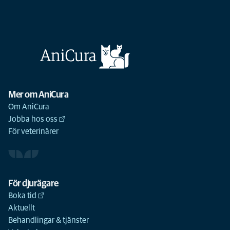
Mer om AniCura
Om AniCura
Jobba hos oss
För veterinärer
För djurägare
Boka tid
Aktuellt
Behandlingar & tjänster