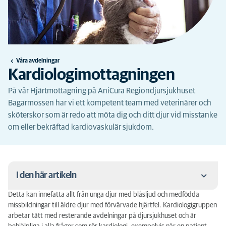
Våra avdelningar
Kardiologimottagningen
På vår Hjärtmottagning på AniCura Regiondjursjukhuset
Bagarmossen har vi ett kompetent team med veterinärer och
sköterskor som är redo att möta dig och ditt djur vid misstanke
om eller bekräftad kardiovaskulär sjukdom.
I den här artikeln
Detta kan innefatta allt från unga djur med blåsljud och medfödda
Våra diagnostiska möjligheter
missbildningar till äldre djur med förvärvade hjärtfel. Kardiologigruppen
arbetar tätt med resterande avdelningar på djursjukhuset och är
Avelsundersökningar