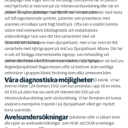
behjälpliga i alla frågor som rör kardiologi, exempelvis när en patient
med hjärtsvikt är inskriven på vår Intensivvårdsavdelning eller när en
Remittera till oss
patient får rytmrubbningar i samband med en operation.
Utöver klassiska patienter med hjärtfel tar vi emot patienter med hosta
och luftvägsrelaterade symtom, patienter som presenterar med
anamnes om kollaps samt högt blodtryck. Ofta kan vi snabbt komma
vidare med exempelvis bilddiagnostik och endoskopiska
undersökningar tack vare det täta samarbetet med vår
Operationsavdelning.
Vi har ett tätt samarbete inom djursjukhuset, men vi har även ett fint
samarbete med Hjärtgruppen på AniCura Djursjukhuset Albano. Där har
vi valt att förlägga interventionella ingrepp, som behandling vid
pulmonalisstenos eller PDA samt pacemaker-inplantation.
Utöver det kliniska arbete som veterinärerna i Hjärtgruppen vid AniCura
Regiondjursjukhuset Bagarmossen utför så bedriver även samtliga
veterinärer i gruppen klinisk forskning inom olika ämnesområden.
Våra diagnostiska möjligheter
Vi har en mycket fin ultraljudsmaskin med avancerad 3D-teknik. Vi har
även en Holter (24-timmars EKG) som kan användas i upp till en vecka,
ett EKG på plats hos oss samt ett telemetriskt EKG på vår
intensivvårdsavdelning samt vårdavdelning. Vi har förmånen att kunna
analysera exempelvis troponin I på djursjukhuset vilket ger mycket
korta svarstider.
Avelsundersökningar
Förutom att behandla kardiovaskulära sjukdomar utför vi såklart även
alla typer av avelsundersökningar, som HCM- och DCM-screeningar.