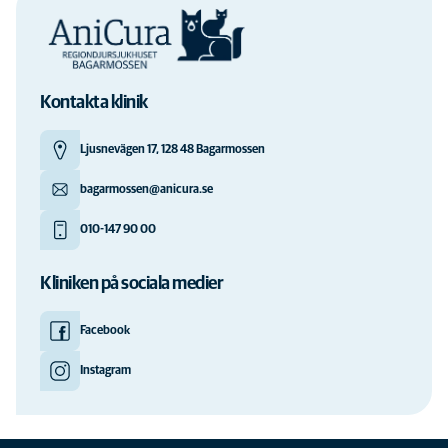
legitimerad djursjukskötare samt djurvårdar…
Läs mer om detta
Kontakta klinik
Ljusnevägen 17, 128 48 Bagarmossen
bagarmossen@anicura.se
010-147 90 00
Kliniken på sociala medier
Facebook
Instagram