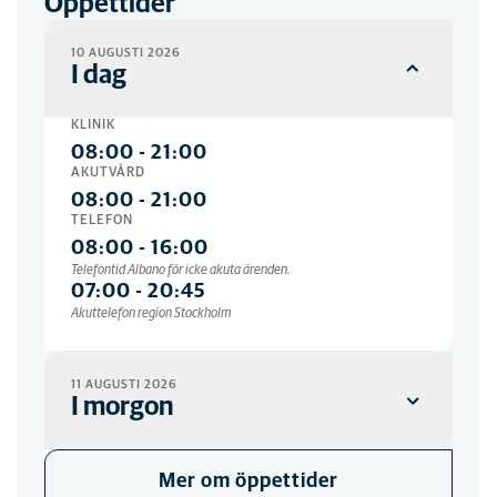
Öppettider
10 AUGUSTI 2026
I dag
KLINIK
08:00
-
21:00
AKUTVÅRD
08:00
-
21:00
TELEFON
08:00
-
16:00
Telefontid Albano för icke akuta ärenden.
07:00
-
20:45
Akuttelefon region Stockholm
11 AUGUSTI 2026
I morgon
KLINIK
Mer om öppettider
08:00
-
21:00