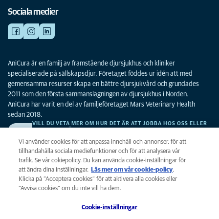
Sociala medier
AniCura är en familj av framstående djursjukhus och kliniker
specialiserade på sällskapsdjur. Företaget föddes ur idén att med
gemensamma resurser skapa en bättre djursjukvård och grundades
2011 som den första sammanslagningen av djursjukhus i Norden.
AniCura har varit en del av familjeföretaget Mars Veterinary Health
sedan 2018.
VILL DU VETA MER OM HUR DET ÄR ATT JOBBA HOS OSS ELLER
SE LEDIGA TJÄNSTER?
Vi söker alltid efter fler duktiga kollegor. Klicka här för att komma till vår
Vi använder cookies för att anpassa innehåll och annonser, för att
karriärsida.
tillhandahålla sociala mediefunktioner och för att analysera vår
trafik. Se vår cokiepolicy. Du kan använda cookie-inställningar för
att ändra dina inställningar.
Läs mer om vår cookie-policy
(opens in a
.
Integritet
Klicka på ”Acceptera cookies” för att aktivera alla cookies eller
new tab)
Legalt
”Avvisa cookies” om du inte vill ha dem.
Cookiepolicy
Cookie-inställningar
Tillgänglighet