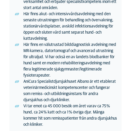
verksamhet och erbjuder specialistkompetens inom ett
stort antal områden.
Här finns akut- och intensivvårdsavdelning med den
senaste utrustningen för behandling och övervakning,
stationärvårdsplatser, avskild infektionsavdelning för
öppen och sluten vård samt separat hund- och
kattavdelning.
Här finns en välutrustad bilddiagnostisk avdelning med
MR-kamera, datortomograf och avancerad utrustning
för ultraljud. Vi har också en av landets blodbanker för
hund samt en modern rehabiliteringsavdelning med
flera legitimerade sjukgymnaster/legitimerade
fysioterapeuter.
AniCura Specialistdjursjukhuset Albano är ett etablerat
veterinärmedicinskt kompetenscenter och fungerar
som remiss- och utbildningsinstans för andra
djursjukhus och djurkliniker.
Vi tar emot ca 45 000 besök om året varav ca 75 %
hund, ca 24 % katt och ca 1 % övriga djur. Många
kommer hit som remisspatienter från andra djursjukhus
och kliniker.