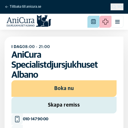
Tillbaka till anicura.se
SÖK
I DAG
08:00
-
21:00
AniCura
Specialistdjursjukhuset
Albano
Boka nu
Skapa remiss
010-147 90 00