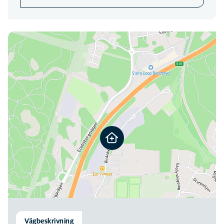
AKUTVÅRD
08:00
-
21:00
TELEFON
Här hittar du oss
08:00
-
16:00
Telefontid Albano för icke akuta ärenden.
07:00
-
20:45
Akuttelefon region Stockholm
Vägbeskrivning