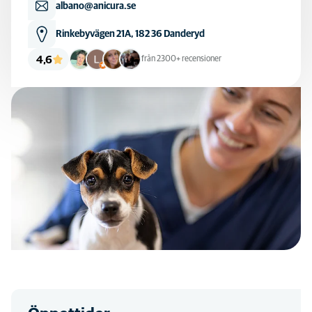
albano@anicura.se
Rinkebyvägen 21A, 182 36 Danderyd
4,6
från 2300+ recensioner