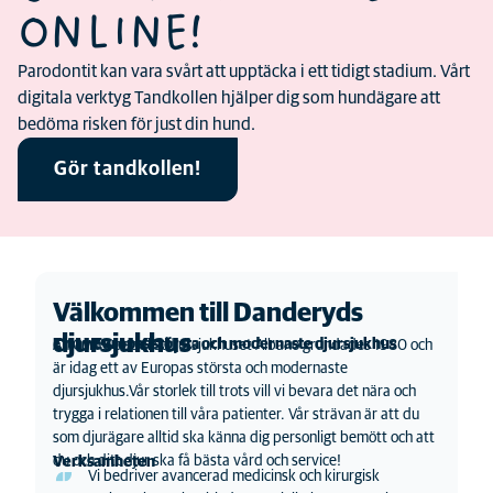
ONLINE!
Parodontit kan vara svårt att upptäcka i ett tidigt stadium. Vårt
digitala verktyg Tandkollen hjälper dig som hundägare att
bedöma risken för just din hund.
Gör tandkollen!
Välkommen till Danderyds
djursjukhus
Ett av Europas största och modernaste djursjukhus
AniCura Specialistdjursjukhuset Albano grundades 1980 och
är idag ett av Europas största och modernaste
djursjukhus.Vår storlek till trots vill vi bevara det nära och
trygga i relationen till våra patienter. Vår strävan är att du
som djurägare alltid ska känna dig personligt bemött och att
du och ditt djur ska få bästa vård och service!
Verksamheten
Vi bedriver avancerad medicinsk och kirurgisk