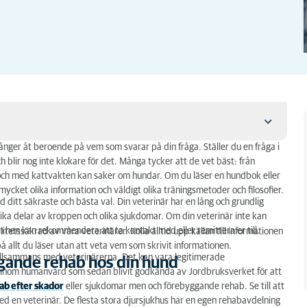
 gånger åt beroende på vem som svarar på din fråga. Ställer du en fråga i
 blir nog inte klokare för det. Många tycker att de vet bäst: från
ll och med kattvakten kan saker om hundar. Om du läser en hundbok eller
hos din hund
cket olika information och väldigt olika träningsmetoder och filosofier.
id ditt säkraste och bästa val. Din veterinär har en lång och grundlig
olika delar av kroppen och olika sjukdomar. Om din veterinär inte kan
om hen kan rekommendera att ta kontakt med eller remittera er till.
tetssäkrad av våra veterinärer. Kolla alltid upp källan till informationen
 allt du läser utan att veta vem som skrivit informationen.
llsammans med veterinärerna. Det kan vara legitimerade
ggande rehab hos din hund
ng inom humanvård som sedan blivit godkända av Jordbruksverket för att
ab efter skador
eller sjukdomar men och förebyggande rehab. Se till att
ed en veterinär. De flesta stora djursjukhus har en egen rehabavdelning