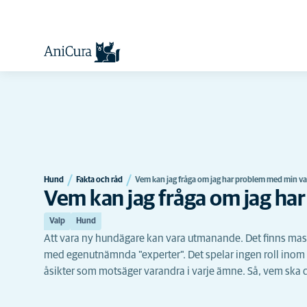
Hund
Fakta och råd
Vem kan jag fråga om jag har problem med min va
Vem kan jag fråga om jag ha
Valp
Hund
Att vara ny hundägare kan vara utmanande. Det finns masso
med egenutnämnda "experter". Det spelar ingen roll inom 
åsikter som motsäger varandra i varje ämne. Så, vem ska 