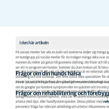
I den här artikeln
På sociala medier har alla en åsikt och åsikterna skiljer sig många
Frågor om din hunds hälsa
en hundgrupp på sociala medier får du troligen många olika svar och
mannen du möter på gatan till grannens släkting, din frisör och ti
Frågor om rehabilitering och förebyggande rehab 
ser ett tv-program om hundar, kommer du utan tvekan att få höra my
När det kommer till allt som rör din hunds hälsa är en veterinär allt
Frågor om din hunds hälsa
Frågor om beteendeproblematik hos hund
utbildning och stor kunskap. Det finns också olika specialister för 
svaret på just din fråga finns det säkerligen en veterinärkollega s
På vår hemsida finns det också mycket information skriven och kvali
Frågor om pälsvård
om du googlar på hundens symptom eller en sjukdom och tro inte på
Rehabpersonal är annan yrkesverksam personal som ofta jobbar ti
Frågor om rehabilitering och föreby
Vem ska jag välja att gå till med min hund?
sjukgymnaster/fysioterapeuter, vilka har en universitetsutbildni
arbeta med djur, eller hundfysioterapeuter. Dessa jobbar med
reh
Vanliga frågor
personen i fråga har relevant utbildning och arbetar tillsammans m