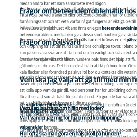
medan andra har ett nära samarbete med någon.
Det finns många olika platser att välja mellan när du behöver hjäl
Frågor om beteendeproblematik hos
Titta noga på vad tränaren eller beteendekonsulten har för utbild
förhållningssätt och att veta varför något fungerar är viktigt. Se t
tvångsfria metoder.
På AniCura Djursjukhuset Albano finns en egen
beteendeavdelni
beteendeproblem, medicinering av dessa samt hantering av rädda
Beroende på vad din hund har för päls kan det krävas en del
pälsv
Frågor om pälsvård
och klippning för att din hund ska må bra och slippa tovor. Ibland b
kan pälsen vara svårare att ta hand om än vanligt och kräva extra o
form av tovor, smuts och klåda.
Om du inte själv vill ta hand om hundens päls finns det hjälp att få
gällande just din ras. Det finns också hjälp att få på hundtrim. Om
kala fläckar eller förändrad pälskvalité bör du kontakta din veterin
Att välja någon endast för att de är billiga eller finns i närheten k
Vem ska jag välja att gå till med min 
baserade på korrekt fakta på internet. Fel behandling, vare sig den 
att kolla upp vem du går till, vad personen har för utbildning och m
för att se vad som är bäst för just din hund. En god idé kan vara att
på, var källkritisk och lyssna på din magkänsla.
Att
välja foder till valpen
kan vara svårt, men till en början är d
Vem kan jag fråga om hjälp med foder?
Vanliga frågor
succesivt gå över på ett annat foder. I våra butiker säljer vi foder 
Att klippa klorna på sin valp, eller vuxna hund, kan vara svårt och
Vart vänder jag mig för hjälp med kloklippning?
finns hjälp att få, kontakta din lokala djurklinik för att boka kloklip
valpens klor
hemma.
Det finns inga fasta rekommendationer på hur ofta en hälsokontrol
Hur ofta ska man göra en hälsokoll på hunden?