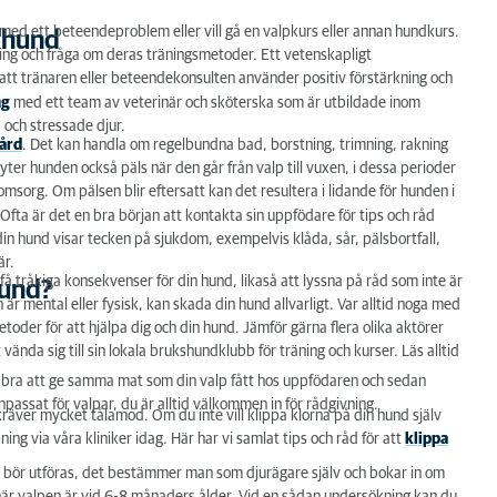
p med ett beteendeproblem eller vill gå en valpkurs eller annan hundkurs.
 hund
ning och fråga om deras träningsmetoder. Ett vetenskapligt
ill att tränaren eller beteendekonsulten använder positiv förstärkning och
ng
med ett team av veterinär och sköterska som är utbildade inom
 och stressade djur.
ård
. Det kan handla om regelbundna bad, borstning, trimning, rakning
yter hunden också päls när den går från valp till vuxen, i dessa perioder
msorg. Om pälsen blir eftersatt kan det resultera i lidande för hunden i
. Ofta är det en bra början att kontakta sin uppfödare för tips och råd
 din hund visar tecken på sjukdom, exempelvis klåda, sår, pälsbortfall,
är.
an få tråkiga konsekvenser för din hund, likaså att lyssna på råd som inte är
hund?
är mental eller fysisk, kan skada din hund allvarligt. Var alltid noga med
etoder för att hjälpa dig och din hund. Jämför gärna flera olika aktörer
 vända sig till sin lokala brukshundklubb för träning och kurser. Läs alltid
et bra att ge samma mat som din valp fått hos uppfödaren och sedan
anpassat för valpar, du är alltid välkommen in för rådgivning.
 kräver mycket tålamod. Om du inte vill klippa klorna på din hund själv
pning via våra kliniker idag. Här har vi samlat tips och råd för att
klippa
l bör utföras, det bestämmer man som djurägare själv och bokar in om