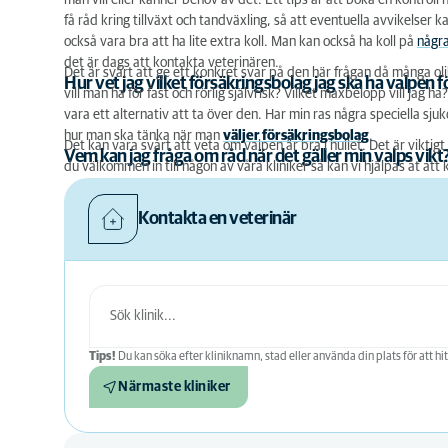
man vill eller känner behov av det. Ett tips är att boka en kontrol
få råd kring tillväxt och tandväxling, så att eventuella avvikelser 
också vara bra att ha lite extra koll. Man kan också ha koll på
någr
det är dags att kontakta veterinären.
Det är svårt att ge ett konkret svar på den här frågan då många oli
Hur vet jag vilket försäkringsbolag jag ska ha valpen f
vill man ha för fast och rörlig självrisk? Vilket maxbelopp vill jag
vara ett alternativ att ta över den. Har min ras några speciella sjuk
hur man ska tänka när man
väljer försäkringsbolag
.
Det kan vara svårt att veta om valpen är bra i hullet. Det är viktigt
Vem kan jag fråga om råd när det gäller min valps vikt
du välkommen in till någon av våra kliniker så kan vi hjälpas åt att k
Kontakta en veterinär
Tips!
Du kan söka efter kliniknamn, stad eller använda din plats för att hit
Närmaste kliniker