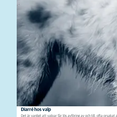
Diarré hos valp
Det är vanligt att valpar får lös avföring av och till, ofta orsaka