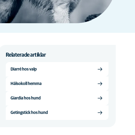
Relaterade artiklar
Diarré hos valp
Hälsokoll hemma
Giardia hos hund
Getingstick hos hund