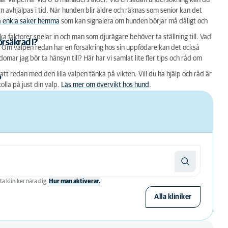
l när valpen är vid 6-8 månaders ålder. Vid en sådan undersökning kan du
kan avhjälpas i tid. När hunden blir äldre och räknas som senior kan det
a enkla saker hemma
som kan signalera om hunden börjar må dåligt och
ka faktorer spelar in och man som djurägare behöver ta ställning till. Vad
örsäkrad i?
 ha? Om valpen redan har en försäkring hos sin uppfödare kan det också
domar jag bör ta hänsyn till? Här har vi samlat lite fler tips och råd om
 att redan med den lilla valpen tänka på vikten. Vill du ha hjälp och råd är
?
olla på just din valp.
Läs mer om övervikt hos hund
.
ta kliniker nära dig.
Hur man aktiverar.
Alla kliniker