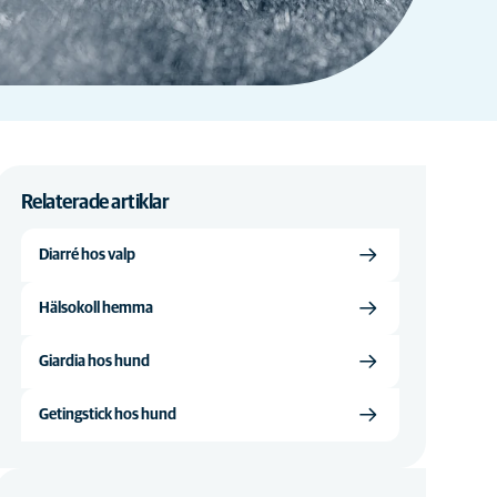
Relaterade artiklar
Diarré hos valp
Hälsokoll hemma
Giardia hos hund
Getingstick hos hund