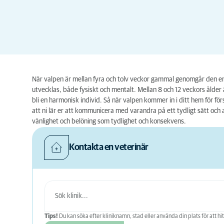
När valpen är mellan fyra och tolv veckor gammal genomgår den en v
utvecklas, både fysiskt och mentalt. Mellan 8 och 12 veckors ålder 
bli en harmonisk individ. Så när valpen kommer in i ditt hem för för
att ni lär er att kommunicera med varandra på ett tydligt sätt och
vänlighet och belöning som tydlighet och konsekvens.
Kontakta en veterinär
Tips!
Du kan söka efter kliniknamn, stad eller använda din plats för att hit