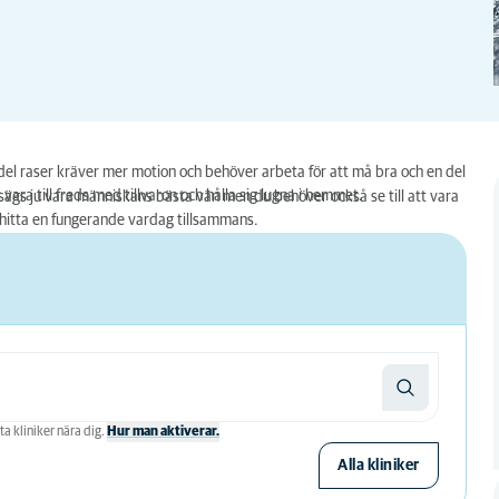
del raser kräver mer motion och behöver arbeta för att må bra och en del
vara till freds med tillvaron och hålla sig lugna i hemmet.
ägs ju vara människans bästa vän men du behöver också se till att vara
hitta en fungerande vardag tillsammans.
ta kliniker nära dig.
Hur man aktiverar.
Alla kliniker