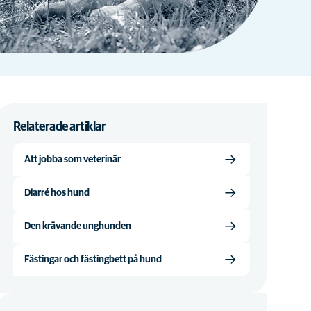
Relaterade artiklar
Att jobba som veterinär
Diarré hos hund
Den krävande unghunden
Fästingar och fästingbett på hund