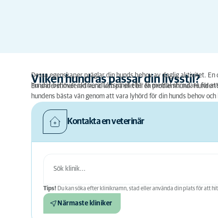
Dessa egenskaper präglar din hunds behov av daglig aktivitet. En 
Vilken hundras passar din livsstil?
hundar behöver aktivera luktsinnet eller få mental stimulans för att 
En understimulerad hund kan på sikt bli en problemhund. Hunden s
hundens bästa vän genom att vara lyhörd för din hunds behov och 
Kontakta en veterinär
Tips!
Du kan söka efter kliniknamn, stad eller använda din plats för att hit
Närmaste kliniker