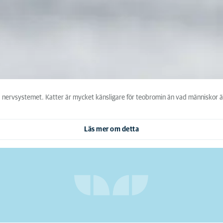
å nervsystemet. Katter är mycket känsligare för teobromin än vad människor 
Läs mer om detta