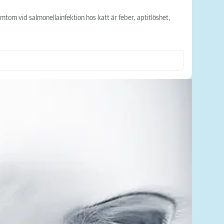
tom vid salmonellainfektion hos katt är feber, aptitlöshet,