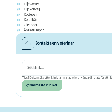
Liljeväxter
Liljekonvalj
Kottepalm
Korallbär
Oleander
Änglatrumpet
Kontakta en veterinär
Tips!
Du kan söka efter kliniknamn, stad eller använda din plats för att hit
Närmaste kliniker