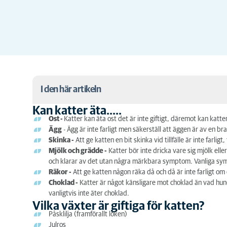
I den här artikeln
Kan katter äta.....
Kan katter äta.....
Ost -
Katter kan äta ost det är inte giftigt, däremot kan katt
Ägg
- Ägg är inte farligt men säkerställ att äggen är av en bra
Vilka växter är giftiga för katten?
Skinka -
Att ge katten en bit skinka vid tillfälle är inte farlig
Mjölk och grädde -
Katter bör inte dricka vare sig mjölk ell
och klarar av det utan några märkbara symptom. Vanliga symp
Räkor -
Att ge katten någon räka då och då är inte farligt om di
Choklad -
Katter är något känsligare mot choklad än vad hund
vanligtvis inte äter choklad.
Vilka växter är giftiga för katten?
Påsklilja (framförallt löken)
Julros