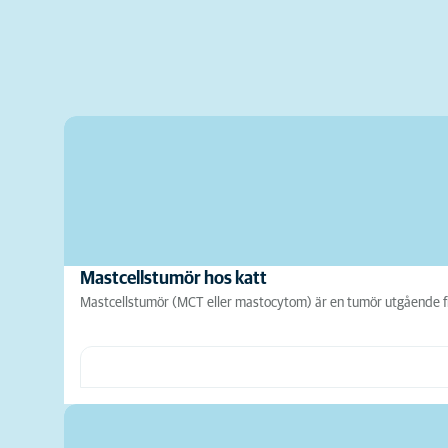
Mastcellstumör hos katt
Mastcellstumör (MCT eller mastocytom) är en tumör utgående frå