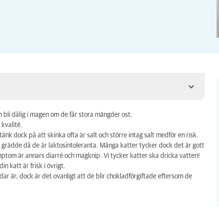
en bli dålig i magen om de får stora mängder ost.
 kvalité.
t, tänk dock på att skinka ofta är salt och större intag salt medför en risk.
er grädde då de är laktosintoleranta. Många katter tycker dock det är gott
tom är annars diarré och magknip. Vi tycker katter ska dricka vatten!
n katt är frisk i övrigt.
ar är, dock är det ovanligt att de blir chokladförgiftade eftersom de