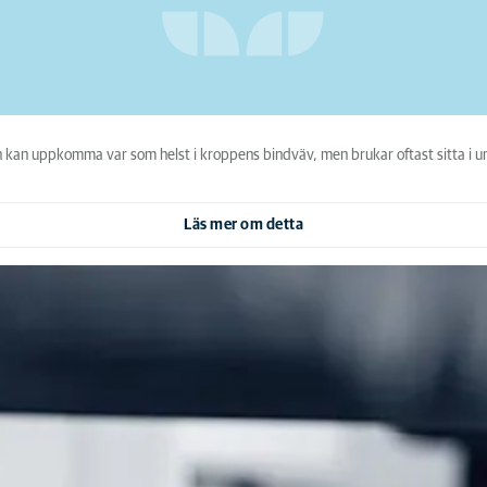
kan uppkomma var som helst i kroppens bindväv, men brukar oftast sitta i 
Läs mer om detta