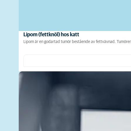
Lipom (fettknöl) hos katt
Lipom är en godartad tumör bestående av fettvävnad. Tumören 