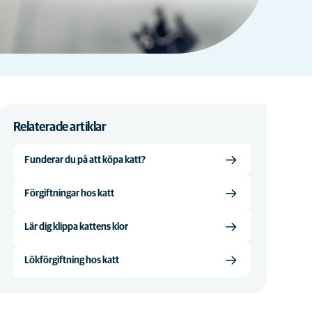
Relaterade artiklar
Funderar du på att köpa katt?
Förgiftningar hos katt
Lär dig klippa kattens klor
Lökförgiftning hos katt