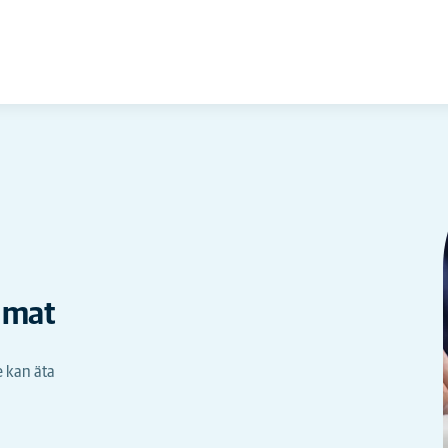
h mat
e kan äta