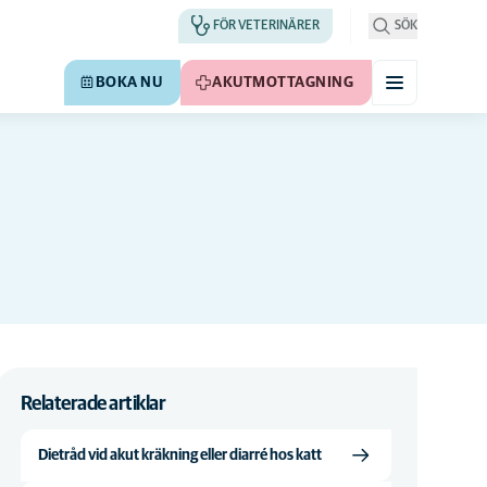
FÖR VETERINÄRER
SÖK
BOKA NU
AKUTMOTTAGNING
Relaterade artiklar
Dietråd vid akut kräkning eller diarré hos katt