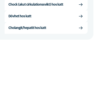
Chock (akut cirkulationssvikt) hos katt
Dövhet hos katt
Cholangit/hepatit hos katt