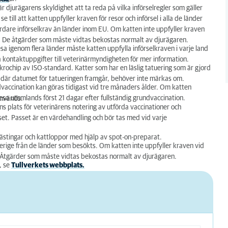
är djurägarens skyldighet att ta reda på vilka införselregler som gäller
till att katten uppfyller kraven för resor och införsel i alla de länder
årdare införselkrav än länder inom EU. Om katten inte uppfyller kraven
as. De åtgärder som måste vidtas bekostas normalt av djurägaren.
resa igenom flera länder måste katten uppfylla införselkraven i varje land
 kontaktuppgifter till veterinärmyndigheten för mer information.
rochip av ISO-standard. Katter som har en läslig tatuering som är gjord
sel, där datumet för tatueringen framgår, behöver inte märkas om.
vaccination kan göras tidigast vid tre månaders ålder. Om katten
 resa utomlands först 21 dagar efter fullständig grundvaccination.
används.
ns plats för veterinärens notering av utförda vaccinationer och
asset. Passet är en värdehandling och bör tas med vid varje
ästingar och kattloppor med hjälp av spot-on-preparat.
l Sverige från de länder som besökts. Om katten inte uppfyller kraven vid
s. Åtgärder som måste vidtas bekostas normalt av djurägaren.
n, se
Tullverkets webbplats.