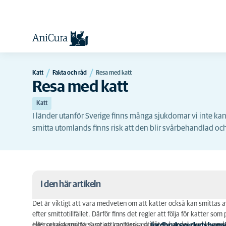
Katt
Fakta och råd
Resa med katt
Resa med katt
Katt
I länder utanför Sverige finns många sjukdomar vi inte kan
smitta utomlands finns risk att den blir svårbehandlad oc
I den här artikeln
Det är viktigt att vara medveten om att katter också kan smittas 
Inför utlandsresan
efter smittotillfället. Därför finns det regler att följa för katter so
eller orsaka smitta samt att motverka otillåten handel med levande
Införselreglerna för Sverige kan läsas på
Jordbruksverkets hems