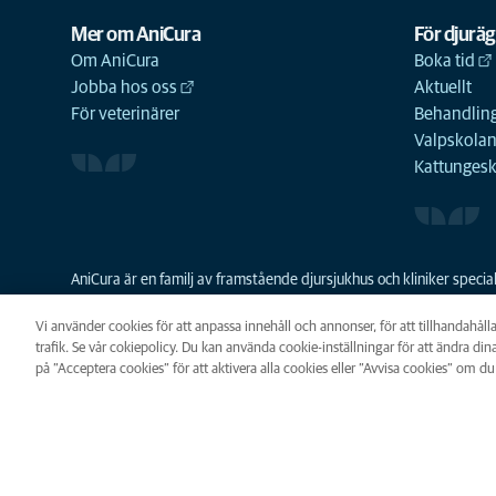
Mer om AniCura
För djurä
Om AniCura
Boka tid
Jobba hos oss
Aktuellt
För veterinärer
Behandling
Valpskola
Kattunges
AniCura är en familj av framstående djursjukhus och kliniker spec
resurser skapa en bättre djursjukvård och grundades 2011 som den
familjeföretaget Mars Veterinary Health sedan 2018.
Vi använder cookies för att anpassa innehåll och annonser, för att tillhandahåll
trafik. Se vår cokiepolicy. Du kan använda cookie-inställningar för att ändra dina
på ”Acceptera cookies” för att aktivera alla cookies eller ”Avvisa cookies” om du 
Integritet
Legalt
Cookie
Cookie-inställningar