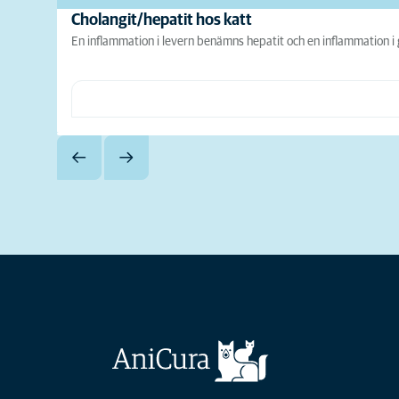
Cholangit/hepatit hos katt
En inflammation i levern benämns hepatit och en inflammation i