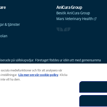
gare
AniCura Group
Besök AniCura Group
Mars Veterinary Health
ar & tjänster
n
kolan
ialiserade på sällskapsdjur. Företaget föddes ur idén att med gemensamma
 första sammanslagningen av djursjukhus i Norden. AniCura har varit en del a
a sociala mediefunktioner och för att analysera vår
 inställningar.
Läs mer om vår cookie-policy
(opens in a new tab)
. Klicka
inte vill ha dem.
policy
Tillgänglighet
Global Human Rights
AniCura är ett dott