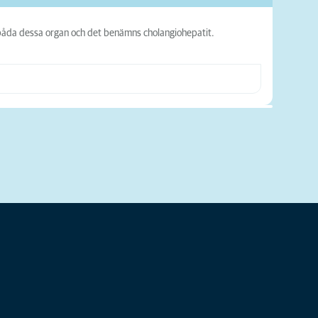
i båda dessa organ och det benämns cholangiohepatit.