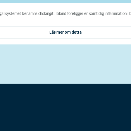
 gallsystemet benämns cholangit. Ibland föreligger en samtidig inflammation 
Läs mer om detta