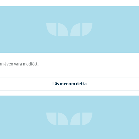
kan även vara medfött.
Läs mer om detta