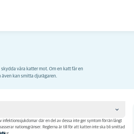
 skydda våra katter mot. Om en katt får en
h även kan smitta djurägaren.
av infektionssjukdomar där en del av dessa inte ger symtom förrän långt
m passerar nationsgränser. Reglerna är till för att katten inte ska bli smittad
 djur.
ida
.