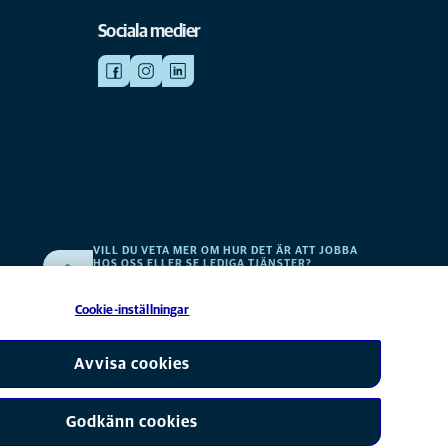
Sociala medier
VILL DU VETA MER OM HUR DET ÄR ATT JOBBA
HOS OSS ELLER SE LEDIGA TJÄNSTER?
v
Vi söker alltid efter fler duktiga kollegor. Klicka här för att
komma till vår karriärsida.
Cookie-inställningar
erbolag till Mars, Inc © 2026
Avvisa cookies
Godkänn cookies