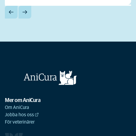
Mer om AniCura
Om AniCura
Jobba hos oss
För veterinärer