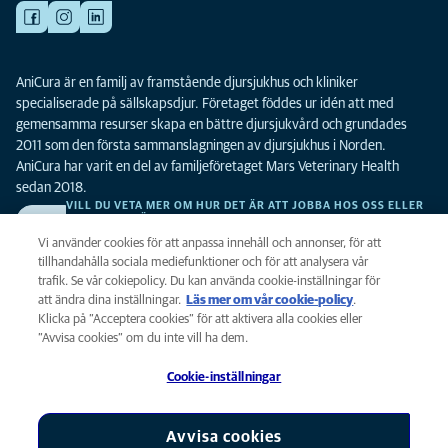
AniCura är en familj av framstående djursjukhus och kliniker
specialiserade på sällskapsdjur. Företaget föddes ur idén att med
gemensamma resurser skapa en bättre djursjukvård och grundades
2011 som den första sammanslagningen av djursjukhus i Norden.
AniCura har varit en del av familjeföretaget Mars Veterinary Health
sedan 2018.
VILL DU VETA MER OM HUR DET ÄR ATT JOBBA HOS OSS ELLER
SE LEDIGA TJÄNSTER?
Vi söker alltid efter fler duktiga kollegor. Klicka här för att komma till vår
Vi använder cookies för att anpassa innehåll och annonser, för att
karriärsida.
tillhandahålla sociala mediefunktioner och för att analysera vår
trafik. Se vår cokiepolicy. Du kan använda cookie-inställningar för
att ändra dina inställningar.
Läs mer om vår cookie-policy
(opens in a
.
Integritet
Klicka på ”Acceptera cookies” för att aktivera alla cookies eller
new tab)
Legalt
”Avvisa cookies” om du inte vill ha dem.
Cookiepolicy
Cookie-inställningar
Tillgänglighet
Global Human Rights
AniCura är ett dotterbolag till Mars, Inc © 2026
Avvisa cookies