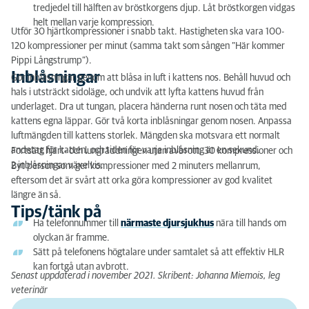
tredjedel till hälften av bröstkorgens djup. Låt bröstkorgen vidgas
helt mellan varje kompression.
Utför 30 hjärtkompressioner i snabb takt. Hastigheten ska vara 100-
120 kompressioner per minut (samma takt som sången ”Här kommer
Pippi Långstrump”).
Inblåsningar
Gör inblåsningar genom att blåsa in luft i kattens nos. Behåll huvud och
hals i utsträckt sidoläge, och undvik att lyfta kattens huvud från
underlaget. Dra ut tungan, placera händerna runt nosen och täta med
kattens egna läppar. Gör två korta inblåsningar genom nosen. Anpassa
luftmängden till kattens storlek. Mängden ska motsvara ett normalt
andetag för katten, och tiden för varje inblåsning är en sekund.
Fortsätt hjärt- och lungräddningen utan avbrott, 30 kompressioner och
2 inblåsningar växelvis.
Byt person som ger kompressioner med 2 minuters mellanrum,
eftersom det är svårt att orka göra kompressioner av god kvalitet
längre än så.
Tips/tänk på
Ha telefonnummer till
närmaste djursjukhus
nära till hands om
olyckan är framme.
Sätt på telefonens högtalare under samtalet så att effektiv HLR
kan fortgå utan avbrott.
Senast uppdaterad i november 2021. Skribent: Johanna Miemois, leg
veterinär