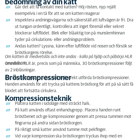
bedömning av din katt
Bröstkompressioner
Går det att få kontakt med katten? Höj rösten, nyp rejält
exempelvis i en tå för att se om katten reagerar
Kompressionsteknik
Inspektera andningsvägarna och säkerställ att luftvägen är fri. Dra
ut tungan ordentligt, kontrollera att inget föremål eller sekret
Inblåsningar
blockerar luftflödet. Blek eller blåaktig ton på munslemhinnan
tyder på cirkulations- eller andningsproblem.
Tips/tänk på
Andas katten? Lyssna, känn efter luftflöde vid nosen och försök se
bröstkorgens rörelse.
Om katten är medvetslös och inte andas - kalla på hjälp och påbörja HLR
omedelbart.
Grunden i HLR är, precis som på människa, 30 bröstkompressioner följt
av 2 inblåsningar.
Bröstkompressioner
Det allra viktigaste under HLR är korrekt utförda bröstkompressioner.
Handen används för att trycka på kattens bröstkorg för att på så sätt få
blodet att fortsätta cirkulera.
Kompressionsteknik
Placera katten i sidoläge med sträckt hals.
På katt används oftast enhandsgrepp. Placera handen runt
bröstbenet och ge kompressioner genom att pressa tummen mot
fingrarna på andra sidan bröstkorgen.
På riktigt små katter använd tumme mot pekfinger.
Vid varje kompression ska bröstkorgen tryckas ihop med en