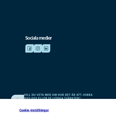
Sociala medier
VILL DU VETA MER OM HUR DET ÄR ATT JOBBA
HOS OSS ELLER SE LEDIGA TJÄNSTER?
v
Vi söker alltid efter fler duktiga kollegor. Klicka här för att
komma till vår karriärsida.
Cookie-inställningar