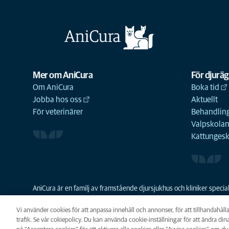
Mer om AniCura
För djurä
Om AniCura
Boka tid
Jobba hos oss
Aktuellt
För veterinärer
Behandling
Valpskola
Kattunges
AniCura är en familj av framstående djursjukhus och kliniker spec
resurser skapa en bättre djursjukvård och grundades 2011 som den
familjeföretaget Mars Veterinary Health sedan 2018.
Vi använder cookies för att anpassa innehåll och annonser, för att tillhandahåll
trafik. Se vår cokiepolicy. Du kan använda cookie-inställningar för att ändra dina