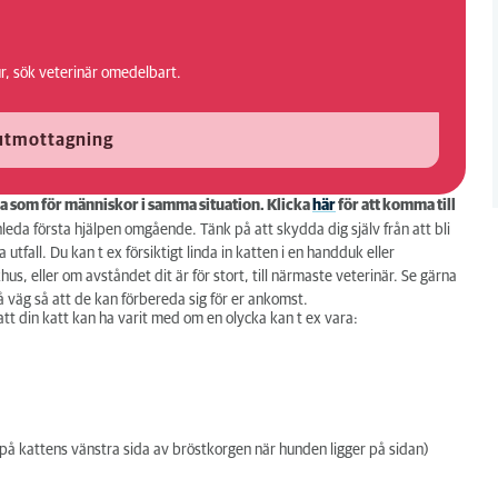
, sök veterinär omedelbart.
kutmottagning
cka som för människor i samma situation. Klicka
här
för att komma till
 inleda första hjälpen omgående. Tänk på att skydda dig själv från att bli
 utfall. Du kan t ex försiktigt linda in katten i en handduk eller
s, eller om avståndet dit är för stort, till närmaste veterinär. Se gärna
på väg så att de kan förbereda sig för er ankomst.
 att din katt kan ha varit med om en olycka kan t ex vara:
 på kattens vänstra sida av bröstkorgen när hunden ligger på sidan)