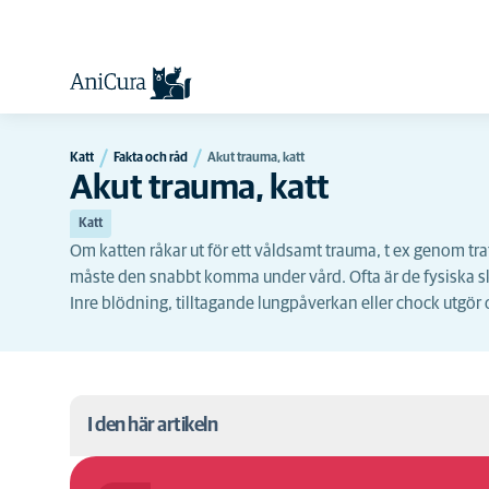
Katt
Fakta och råd
Akut trauma, katt
Akut trauma, katt
Katt
Om katten råkar ut för ett våldsamt trauma, t ex genom traf
måste den snabbt komma under vård. Ofta är de fysiska sk
Inre blödning, tilltagande lungpåverkan eller chock utgör o
I den här artikeln
Symtom