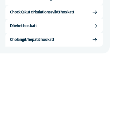
Chock (akut cirkulationssvikt) hos katt
Dövhet hos katt
Cholangit/hepatit hos katt