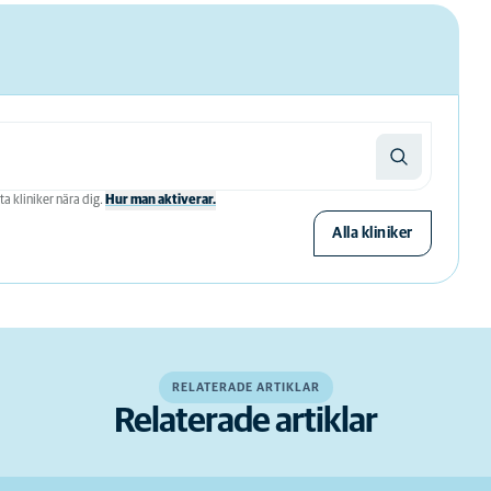
ta kliniker nära dig.
Hur man aktiverar.
Alla kliniker
RELATERADE ARTIKLAR
Relaterade artiklar