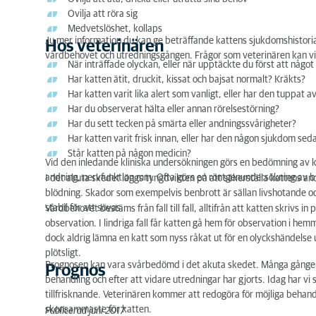
Ovilja att röra sig
Medvetslöshet, kollaps
Ju mer information du kan ge beträffande kattens sjukdomshistoria,
Hos veterinären
vårdbehovet och utredningsgången. Frågor som veterinären kan vil
När inträffade olyckan, eller när upptäckte du först att något 
Har katten ätit, druckit, kissat och bajsat normalt? Kräkts?
Har katten varit lika alert som vanligt, eller har den tuppat a
Har du observerat hälta eller annan rörelsestörning?
Har du sett tecken på smärta eller andningssvårigheter?
Har katten varit frisk innan, eller har den någon sjukdom sed
Står katten på någon medicin?
Vid den inledande kliniska undersökningen görs en bedömning av k
andning, nervfunktion mm. Ofta görs en röntgenundersökning av bu
I det akuta skedet läggs tyngdvikten på att säkerställa kattens and
blödning. Skador som exempelvis benbrott är sällan livshotande och
stabil för att sövas.
Vårdbehovet bestäms från fall till fall, alltifrån att katten skrivs i
observation. I lindriga fall får katten gå hem för observation i he
dock aldrig lämna en katt som nyss råkat ut för en olyckshändelse
plötsligt.
Prognosen kan vara svårbedömd i det akuta skedet. Många gånger g
Prognos
behandling och efter att vidare utredningar har gjorts. Idag har vi
tillfrisknande. Veterinären kommer att redogöra för möjliga behand
skonsammaste för katten.
Publicerad juni 2017