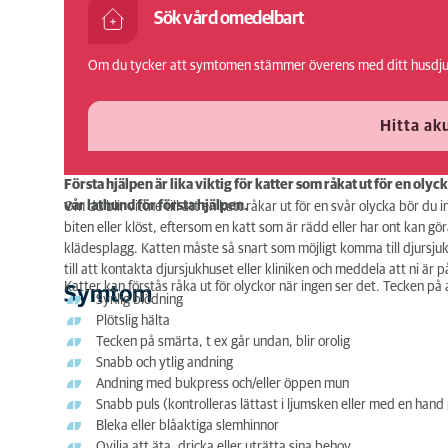
Sök vård omedelbart
Hos veterinären
Om du tycker att symtomen stämmer överens med ditt husdjur
Prognos
Hitta a
Första hjälpen är lika viktig för katter som råkat ut för en oly
vår lathund för första hjälpen.
Om du blir vittne till att en katt råkar ut för en svår olycka bör du
biten eller klöst, eftersom en katt som är rädd eller har ont kan göra
klädesplagg. Katten måste så snart som möjligt komma till djursjukhu
till att kontakta djursjukhuset eller kliniken och meddela att ni är 
Katter kan förstås råka ut för olyckor när ingen ser det. Tecken på
Symtom
Synlig blödning
Plötslig hälta
Tecken på smärta, t ex går undan, blir orolig
Snabb och ytlig andning
Andning med bukpress och/eller öppen mun
Snabb puls (kontrolleras lättast i ljumsken eller med en hand
Bleka eller blåaktiga slemhinnor
Ovilja att äta, dricka eller uträtta sina behov