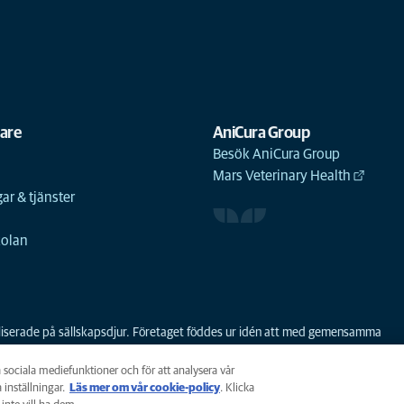
gare
AniCura Group
Besök AniCura Group
Mars Veterinary Health
ar & tjänster
n
kolan
ialiserade på sällskapsdjur. Företaget föddes ur idén att med gemensamma
 första sammanslagningen av djursjukhus i Norden. AniCura har varit en del a
a sociala mediefunktioner och för att analysera vår
 inställningar.
Läs mer om vår cookie-policy
(opens in a new tab)
. Klicka