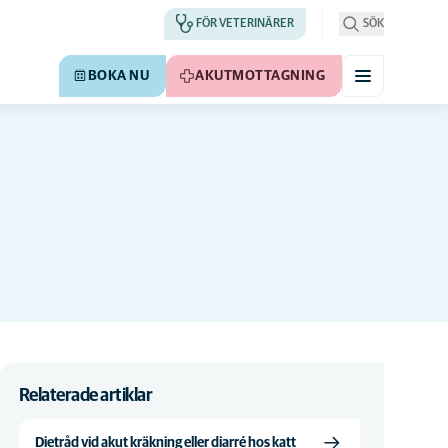
FÖR VETERINÄRER
SÖK
BOKA NU
AKUTMOTTAGNING
Relaterade artiklar
Dietråd vid akut kräkning eller diarré hos katt