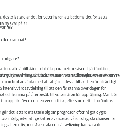
 desto lättare är det för veterinären att bedöma det fortsatta
ja ha svar på är:
var fel?
v eller krampat?
an tidigare?
attens allmäntillstånd och hälsoparametrar såsom hjärtfunktion,
k- och brösthåla, och blodprov samt om möjligt urinprov analyseras.
ning, syresättning och blodcirkulation samt att hejda eventuell större
 man brukar vänta med att åtgärda dessa tills katten är tillräckligt
n på intensivvårdsavdelning till att den får stanna över dagen för
mmet och komma på återbesök till veterinären för uppföljning. Man bör
 utan uppsikt även om den verkar frisk, eftersom detta kan ändras
år det lättare att uttala sig om prognosen efter något dygns
 stora möjligheter att ge katter avancerad vård och goda chanser för
lingsalternativ, men även tala om när avlivning kan vara det