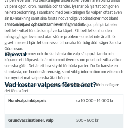
valpen leverans. Vid besiktningen undersöker veterinären bland annat
valpens ögon, öron, munhåla och tänder, lyssnar på hjärtat och gör en
helhetsbedömning. I samband med besiktningen får valpen oftast även
sin ID-märkning samt sina första nödvändiga vaccinationer mot bland
annat valpsjuka och smittsam leverinflammation.
- Fel som ibland upptäcks vid besiktningen är blåsljud på hjärtat eller
bettfel – vilket förstås kan påverka köpet. Ett bettfel kan hunden
många gånger leva med utan större problem – om det inte är allt för
gravt, men ett hjärtfel kan i vissa fall orsaka för tidig död, säger Sandra
Göransson.
När dagen kommer och du ska hämta din valp så upprättar du och
Köpeavtal
köparen ett köpeavtal där ni kommit överens om priset och vilka villkor
som ska gälla. Det är ett bra skydd för båda parter. Du får kanske en
stamtavla, om hunden är renrasig, samt viktig information om vilken och
hur mycket mat valpen ska äta i början.
Vad kostar valpens första året?
Här är en sammanställning av olika nödvändiga utgifter för hundägare
det första året:
Hundvalp, inköpspris
ca 10 000 – 14 000 kr
Grundvaccinationer, valp
500 – 600 kr