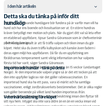
I den här artikeln
Detta ska du tänka på inför ditt
Detta ska du tänka på inför ditt hundköp
hundköp
Det första en blivande hundägare bör fundera på är varför man vill ha
hund och hur ens boende och livssituation ser ut. En större hundras
Vad kostar valpens första året?
kräver betydligt mer motion och plats. När du gjort ditt val så leta efter
en etablerad uppfödare, tipsar Sandra Göransson som är chefsveterinär
på AniCura Sverige.
- Det viktigaste av allt är att få träffa valpen och tiken innan du gör
köpet. Helst ska du även träffa kullsyskon och kanske även fadern i
deras egen miljö hos uppfödaren. Då får du en uppfattning om
föräldrarnas temperament samt viktig information om hur valpens
första tid har varit, säger Sandra Göransson.
Köp aldrig en utlandsfödd hund som är yngre än 15 veckor (undantaget
Importerade hundar – tänk på detta
Norge). Är den importerade valpen yngre så är det ett tecken på att
den inte uppfyller lagkrav när det gäller rabiesvaccination. En
importerad hund ska ha ett pass, vara id-märkt och ha samtliga
vaccinationer, enligt Jordbruksverkets bestämmelser. Det är olika regler
som gäller beroende på vilket land hunden importeras ifrån.
En hundvalp bör genomgå en veterinärbesiktning innan den flyttar till
Veterinärbesiktning före köpet
sitt nya hem. Intyget ska inte vara äldre än en än en vecka innan vid