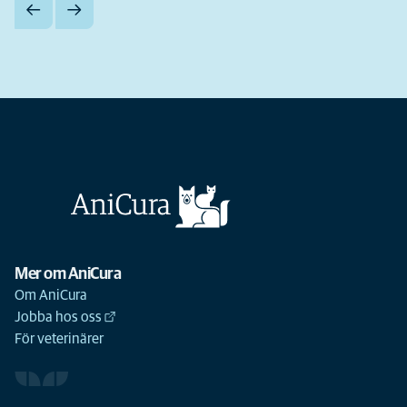
Mer om AniCura
Om AniCura
Jobba hos oss
För veterinärer