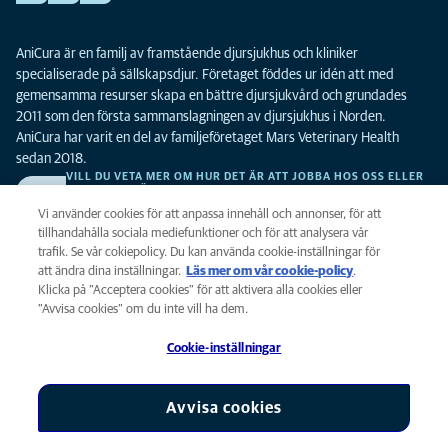
AniCura är en familj av framstående djursjukhus och kliniker
specialiserade på sällskapsdjur. Företaget föddes ur idén att med
gemensamma resurser skapa en bättre djursjukvård och grundades
2011 som den första sammanslagningen av djursjukhus i Norden.
AniCura har varit en del av familjeföretaget Mars Veterinary Health
sedan 2018.
VILL DU VETA MER OM HUR DET ÄR ATT JOBBA HOS OSS ELLER
SE LEDIGA TJÄNSTER?
Vi söker alltid efter fler duktiga kollegor. Klicka här för att komma till vår
Vi använder cookies för att anpassa innehåll och annonser, för att
karriärsida.
tillhandahålla sociala mediefunktioner och för att analysera vår
trafik. Se vår cokiepolicy. Du kan använda cookie-inställningar för
att ändra dina inställningar.
Läs mer om vår cookie-policy
(opens in a
.
Integritet
Klicka på ”Acceptera cookies” för att aktivera alla cookies eller
new tab)
Legalt
”Avvisa cookies” om du inte vill ha dem.
Cookiepolicy
Cookie-inställningar
Tillgänglighet
Global Human Rights
AniCura är ett dotterbolag till Mars, Inc © 2026
Avvisa cookies