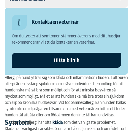
Symtom
Kontakta en veterinär
Diagnos
Om du tycker att symtomen stämmer överens med ditt husdjur
Behandling
rekommenderar vi att du kontaktar en veterinär.
Prognos
Hitta klinik
Allergi på hund yttrar sig som klåda och inflammation i huden. Luftburen
allergi är en livslång sjukdom som kräver individuell behandling för att
hunden ska må så bra som möjligt och för att minska besvären så
mycket som möjligt. Målet är att hunden ska må bra trots sin sjukdom
och slippa kroniska hudbesvär. Vid födoämnesallergi kan hunden hållas
symtomfri om djurägaren tillsammans med veterinären hittar ett foder
hunden tål att äta eller om födoämnen den inte tål kan undvikas.
Symtom
Hundar med allergi har ofta
klåda
som det vanligaste problemet.
Klådan är vanligast i ansikte, öron, armhålor, ljumskar och området runt