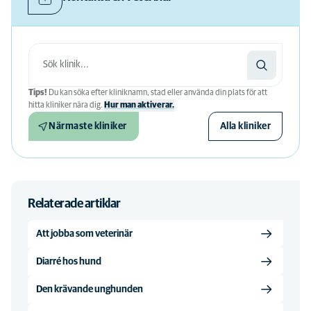
Tips!
Du kan söka efter kliniknamn, stad eller använda din plats för att
hitta kliniker nära dig.
Hur man aktiverar.
Närmaste kliniker
Alla kliniker
Relaterade artiklar
Att jobba som veterinär
Diarré hos hund
Den krävande unghunden