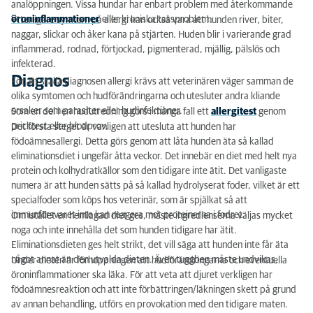
analöppningen. Vissa hundar har enbart problem med återkommande
öroninflammationer
eller kroniska tassproblem.
Ytterligare symtom på allergi kan också vara att hunden river, biter,
naggar, slickar och åker kana på stjärten. Huden blir i varierande grad
inflammerad, rodnad, förtjockad, pigmenterad, mjällig, pälslös och
infekterad.
Diagnos
För att ställa diagnosen allergi krävs att veterinären väger samman de
olika symtomen och hudförändringarna och utesluter andra kliande
orsaker som parasiter eller hudinfektioner.
Som en del i en hudutredning görs i många fall ett
allergitest
genom
pricktest eller blodprov.
Det första steget är vanligen att utesluta att hunden har
födoämnesallergi. Detta görs genom att låta hunden äta så kallad
eliminationsdiet i ungefär åtta veckor. Det innebär en diet med helt nya
protein och kolhydratkällor som den tidigare inte ätit. Det vanligaste
numera är att hunden sätts på så kallad hydrolyserat foder, vilket är ett
specialfoder som köps hos veterinär, som är spjälkat så att
immunförsvaret inte kan reagera mot proteinerna i fodret.
Om istället en hemlagad diet ges, måste ingredienserna väljas mycket
noga och inte innehålla det som hunden tidigare har ätit.
Eliminationsdieten ges helt strikt, det vill säga att hunden inte får äta
något annat än den utvalda dieten. Även tuggben måste undvikas.
Under dieten är förhoppningen att hudförändringarna och eventuella
öroninflammationer ska läka. För att veta att djuret verkligen har
födoämnesreaktion och att inte förbättringen/läkningen skett på grund
av annan behandling, utförs en provokation med den tidigare maten.