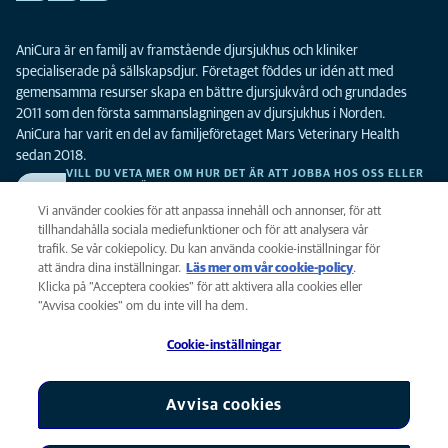
AniCura är en familj av framstående djursjukhus och kliniker
specialiserade på sällskapsdjur. Företaget föddes ur idén att med
gemensamma resurser skapa en bättre djursjukvård och grundades
2011 som den första sammanslagningen av djursjukhus i Norden.
AniCura har varit en del av familjeföretaget Mars Veterinary Health
sedan 2018.
VILL DU VETA MER OM HUR DET ÄR ATT JOBBA HOS OSS ELLER
SE LEDIGA TJÄNSTER?
Vi söker alltid efter fler duktiga kollegor. Klicka här för att komma till vår
Vi använder cookies för att anpassa innehåll och annonser, för att
karriärsida.
tillhandahålla sociala mediefunktioner och för att analysera vår
trafik. Se vår cokiepolicy. Du kan använda cookie-inställningar för
att ändra dina inställningar.
Läs mer om vår cookie-policy
(opens in a
.
Integritet
Klicka på ”Acceptera cookies” för att aktivera alla cookies eller
new tab)
Legalt
”Avvisa cookies” om du inte vill ha dem.
Cookiepolicy
Cookie-inställningar
Tillgänglighet
Global Human Rights
AniCura är ett dotterbolag till Mars, Inc © 2026
Avvisa cookies