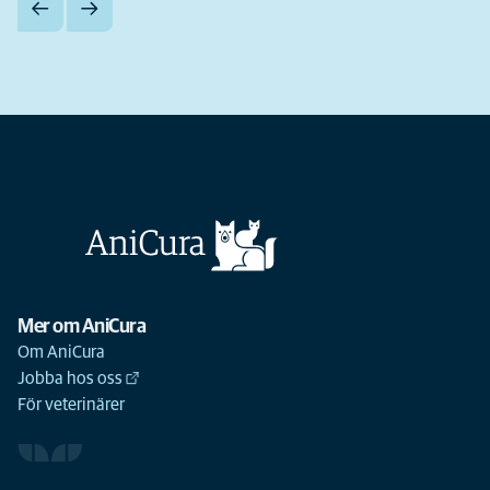
Mer om AniCura
Om AniCura
Jobba hos oss
För veterinärer