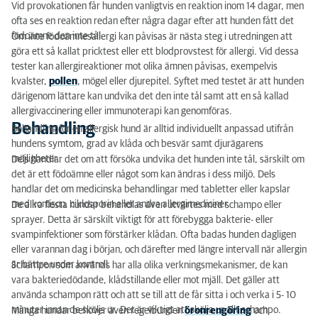
Vid provokationen får hunden vanligtvis en reaktion inom 14 dagar, men
ofta ses en reaktion redan efter några dagar efter att hunden fått det
födoämne den inte tål.
Om inte födoämnesallergi kan påvisas är nästa steg i utredningen att
göra ett så kallat pricktest eller ett blodprovstest för allergi. Vid dessa
tester kan allergireaktioner mot olika ämnen påvisas, exempelvis
kvalster,
pollen
, mögel eller djurepitel. Syftet med testet är att hunden
därigenom lättare kan undvika det den inte tål samt att en så kallad
allergivaccinering eller immunoterapi kan genomföras.
Behandling
Behandling för en allergisk hund är alltid individuellt anpassad utifrån
hundens symtom, grad av klåda och besvär samt djurägarens
möjligheter.
Dels handlar det om att försöka undvika det hunden inte tål, särskilt om
det är ett födoämne eller något som kan ändras i dess miljö. Dels
handlar det om medicinska behandlingar med tabletter eller kapslar
med kortison, ciklosporin eller andra allergimediciner.
De allra flesta hundar behandlas även utvärtes med schampo eller
sprayer. Detta är särskilt viktigt för att förebygga bakterie- eller
svampinfektioner som förstärker klådan. Ofta badas hunden dagligen
eller varannan dag i början, och därefter med längre intervall när allergin
är bättre under kontroll.
Schampon som används har alla olika verkningsmekanismer, de kan
vara bakteriedödande, klådstillande eller mot mjäll. Det gäller att
använda schampon rätt och att se till att de får sitta i och verka i 5- 10
minuter innan de sköljs ur. Det är viktigt att skölja ur allt schampo.
Många hundar behöver även regelbunden
öronrengöring
och