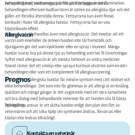
behandling med kortisondroppar för att förebygga öroninflammation.
Fettsyretillskott med omega 3/6 fettsyror är även en del av
behandlingen eftersom hudbarriären är sämre på allergiska djur och det
gäller att försöka återställa denna. Fettsyrorna kan även finnas
berikade i foder till allergiska hundar. Fettsyrorna har en viss
klådstillande effekt.
Många hundar behandlas även med allergivaccin. Det innebär att ett
Allergivaccin
vaccin som innehåller de ämnen hunden inte tål framställs och
djurägaren ger det som injektioner eller en spray i munnen. Många
hundar svarar bra på denna typ av behandling som har få biverkningar.
Syftet med allergivaccin är att minska behovet av andra mediciner.
Ibland räcker det att smörja eller spraya kortison utvärtes som en del i
behandlingen eller som ett komplement till allergivaccinering.
Prognos
De allra flesta allergiska hundar får mindre symtom med rätt skötsel och
olika behandlingar. Det som inte får glömmas är att allergi är en livslång
sjukdom och många gånger är det avgörande med ett nära samarbete
och bra dialog med behandlande veterinär för att hunden ska få bästa
behandling.
Djurägarens ansvar är att sköta hunden enligt den plan den fått av
veterinären och att söka hjälp om symtomen ändras, förvärras eller
klådan inte lindras tillräckligt.
Kontakta en veterinär