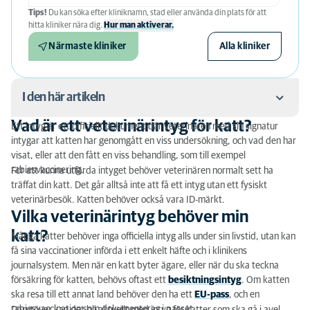
Tips!
Du kan söka efter kliniknamn, stad eller använda din plats för att
hitta kliniker nära dig.
Hur man aktiverar.
Närmaste kliniker
Alla kliniker
I den här artikeln
Vad är ett veterinärintyg för katt?
Ett intyg är ett officiellt dokument där veterinären med sin signatur
Vad är ett veterinärintyg för katt?
intygar att katten har genomgått en viss undersökning, och vad den har
visat, eller att den fått en viss behandling, som till exempel
Vilka veterinärintyg behöver min katt?
rabiesvaccinering.
För att kunna utfärda intyget behöver veterinären normalt sett ha
träffat din katt. Det går alltså inte att få ett intyg utan ett fysiskt
Före besöket
veterinärbesök. Katten behöver också vara ID-märkt.
Vilka veterinärintyg behöver min
katt?
Många katter behöver inga officiella intyg alls under sin livstid, utan kan
få sina vaccinationer införda i ett enkelt häfte och i klinikens
journalsystem. Men när en katt byter ägare, eller när du ska teckna
försäkring för katten, behövs oftast ett
besiktningsintyg
. Om katten
ska resa till ett annat land behöver den ha ett
EU-pass
, och en
rabiesvaccination som dokumenteras i passet.