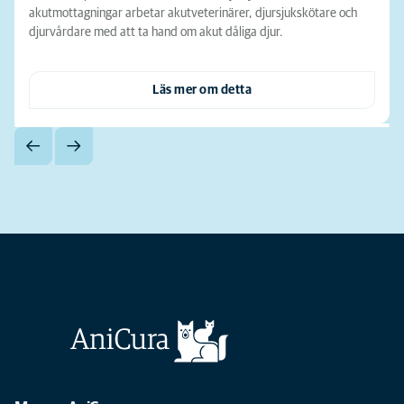
akutmottagningar arbetar akutveterinärer, djursjukskötare och
djurvårdare med att ta hand om akut dåliga djur.
Läs mer om detta