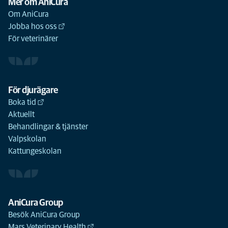
Mer om AniCura
Om AniCura
Jobba hos oss
För veterinärer
För djurägare
Boka tid
Aktuellt
Behandlingar & tjänster
Valpskolan
Kattungeskolan
AniCura Group
Besök AniCura Group
Mars Veterinary Health