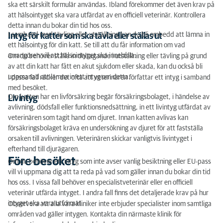
ska ett särskilt formulär användas. Ibland förekommer det även krav på
att hälsointyget ska vara utfärdat av en officiell veterinär. Kontrollera
detta innan du bokar din tid hos oss.
I samband med tävling eller utställning kan du bli ombedd att lämna in
Intyg för katter som ska tävla eller ställas ut
ett hälsointyg för din katt. Se till att du får information om vad
arrangören vill att hälsointyget ska innehålla.
Om du behöver ställa in deltagande i utställning eller tävling på grund
av att din katt har fått en akut sjukdom eller skada, kan du också bli
uppmanad att lämna in ett intyg om detta.
I dessa fall räcker det ofta att veterinären författar ett intyg i samband
med besöket.
Om katten har en livförsäkring begär försäkringsbolaget, i händelse av
Livintyg
avlivning, dödsfall eller funktionsnedsättning, in ett livintyg utfärdat av
veterinären som tagit hand om djuret. Innan katten avlivas kan
försäkringsbolaget kräva en undersökning av djuret för att fastställa
orsaken till avlivningen. Veterinären skickar vanligtvis livintyget i
efterhand till djurägaren.
Före besöket
Om du behöver ett intyg som inte avser vanlig besiktning eller EU-pass
vill vi uppmana dig att ta reda på vad som gäller innan du bokar din tid
hos oss. I vissa fall behöver en specialistveterinär eller en officiell
veterinär utfärda intyget. I andra fall finns det detaljerade krav på hur
intyget ska vara utformat.
Observera att alla våra kliniker inte erbjuder specialister inom samtliga
områden vad gäller intygen. Kontakta din närmaste klinik för