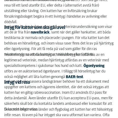
Därutöver kan det bli aktuellt med intyg för katter som ska gå i avel,
resa till ett land utanför EU, eller delta i (alternativt avstå från)
utställning eller tävling. Om katten har en livförsäkring brukar
försäkringsbolaget begära in ett livintyg i händelse av avlivning eller
dödsfall.
Raskatter brukar behöva genomgå en veterinärundersökning som visar
Intyg för katter som ska gå i avel
att de är fria från
navelbråck
, samt när det gäller hankatter, att båda
testiklarna är normala och placerade i pungen. För vita katter kan det
behövas en hörselintyg, och inom vissa raser finns det krav på hjärtintyg
eller ögonlysning. För att få reda på vad som gäller för din ras
rekommenderas att du kontaktar rasklubben eller SVERAK.
Testikelintyg, navelbråcksintyg och hörselintyg kan utfärdas av en
legitimerad veterinär, medan hjärtintyg utfärdas av en veterinär med
specialistkompetens i sjukdomar hos hund och katt.
Ögonlysning
utförs av en auktoriserad ögonlysare
. I tillägg till hörselintyg har du
också möjlighet att låta katten genomgå
BAER-test
.
En katt som ska passera landsgränser behöver ha ett dokument med
Intyg vid resa
uppgifter om kattens och ägarens identitet, där det också intygas att
katten har en giltig rabiesvaccination. Inom EU används EU-pass för
detta ändamål. Även länder utanför EU kan acceptera EU-pass, men för
säkerhets skull bör du kontakta landets ambassad eller konsulat för att
få korrekt information.
Dessutom begär vissa länder och flygbolag att katten har ett hälsointyg
inför resan. Kraven på hur intyget ska vara utformat kan variera. Ofta