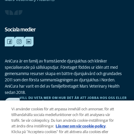
Sociala medier
AniCura är en familj av framstående djursjukhus och kliniker
specialiserade på sällskapsdjur. Företaget föddes ur idén att med
gemensamma resurser skapa en bättre djursjukvård och grundades
2011 som den första sammanslagningen av djursjukhus i Norden.
AniCura har varit en del av familjeföretaget Mars Veterinary Health
sedan 2018.
VILL DU VETA MER OM HUR DET ÄR ATT JOBBA HOS OSS ELLER
SE LEDIGA TJÄNSTER?
Vi söker alltid efter fler duktiga kollegor. Klicka här för att komma till vår
Vi använder cookies för att anpassa innehåll och annonser, för att
karriärsida.
tillhandahålla sociala mediefunktioner och för att analysera vår
trafik. Se vår cokiepolicy. Du kan använda cookie-inställningar för
att ändra dina inställningar.
Läs mer om vår cookie-policy
(opens in a
.
Integritet
Klicka på ”Acceptera cookies” för att aktivera alla cookies eller
new tab)