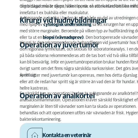
några dagar måste såren hållas öppna, så att skadan kan läka inifr
Om bitskadorna är djupa, som t ex när en större hund bitit en mindr
Operation av juvertumör
innefatta t ex bukhåla eller muskulatur.
Avlägsnande av knölar i huden är ofta både en del av utredningen o
Kirurgi vid hudnybildningar
Operation av analkörtel
med hjälp av
cytologisk undersökning
så att kirurgen har en upp
med större marginaler. Beroende på vilken typ av hudförändring det
eller ta ut en
biopsi (vävnadsprov)
. Den bortopererade vävnaden s
Kirurgi är den rekommenderade behandlingen vid juvertumör hos hun
Operation av juvertumör
den regionala lymfknutan, och skickas för laboratorieanalys. I en 
på båda sidorna rekommenderas att de tas bort vid två olika tillfä
kan bli besvärlig. Inför en juvertumöroperation brukar hunden först
övrigt samt om det finns några särskilda narkosrisker. Det görs äve
spritt sig.
Även katter med juvertumör kan opereras, men hos detta djurslag 
eller att de redan har spritt sig är större än vad den är för hundar. K
hellre kastreras.
En särskild typ av operation i huden är avlägsnande av analkört
Operation av analkörtel
analsäcksinflammation. Operationen kräver särskild försiktighet ef
marginalen är liten till vävnader som kan ta skada av operatione
behandlas och att operationen utförs när vävnaden är frisk. Hygien
bakteriekontaminering.
Kontakta en veterinär