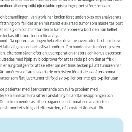
ån utan att en ny böld uppstår.
e hund eller en katt, blir det kirurgiska ingreppet större och kan
ch behandlingen. Vanligtvis har knölen först undersökts och analyserats
fattning om ifall det är en misstänkt elakartad tumör som måste tas bort
 rör sig om och hur stor den är kan man operera bort den i sin helhet
kickas till laboratorium för analys.
d. Då opereras antingen hela eller delar av juverraden bort, inklusive
del fall avlägsnas enbart själva tumören. Om hunden har tumörer i juvren
llen, eftersom såren efter en juveroperation är stora och konvalescensen
 utredas med hjälp av blodprover för att ta reda på om den är frisk i
n en lungröntgen för att se efter om det finns tecken på att tumören har
är tumörerna oftare elakartade och risken för att de ska återkomma
atter som fått juvertumör till följd av p-piller bör inte ges p-piller utan
el hos patienter med återkommande och svåra problem med
tersom analkörtlarna sitter i anslutning till ändtarmsöppningen och
n. Det rekommenderas att en pågående inflammation i analkörteln
en är mycket viktig vid eftervården, då området är utsatt för