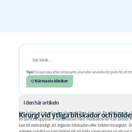
Tips!
Du kan söka efter kliniknamn, stad eller använda din plats för att hit
Närmaste kliniker
I den här artikeln
När katter och hundar är i slagsmål finns stor risk för infekterade
Kirurgi vid ytliga bitskador och bölde
en sårficka uppstår. I kombination med munbakterier från bettet fin
Kirurgi vid ytliga bitskador och bölder
kan bli nödvändigt att åtgärda bitskadan eller bölden kirurgiskt.
Kirurgi vid hudnybildningar
anläggs i sårfickan som hjälper till att hålla såren öppna så att va