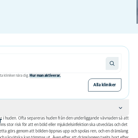
ta kliniker nära dig.
Hur man aktiverar.
Alla kliniker
 sår i huden. Ofta separeras huden från den underliggande vävnaden så att
r
ns stor risk för att en böld eller mjukdelsinfektion ska utvecklas och det
 Detta görs genom att bölden öppnas upp och spolas ren, och en dränslang
r och sårvätska kan tömmas ut. Även efter att dränslangen tagits bort efter