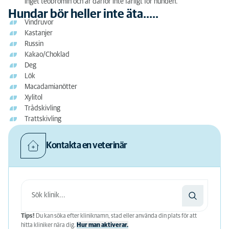
inget teobromin och är därför inte farligt för hunden.
Hundar bör heller inte äta.....
Vindruvor
Kastanjer
Russin
Kakao/Choklad
Deg
Lök
Macadamianötter
Xylitol
Trådskivling
Trattskivling
Kontakta en veterinär
Tips!
Du kan söka efter kliniknamn, stad eller använda din plats för att
hitta kliniker nära dig.
Hur man aktiverar.