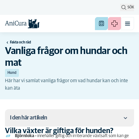
SÖK
Fakta och råd
Vanliga frågor om hundar och
mat
Hund
Här har vi samlat vanliga frågor om vad hundar kan och inte
kan äta
I den här artikeln
Vilka växter är giftiga för hunden?
Vilka växter är giftiga för hunden?
Björnloka
-
innehåller giftig och irriterande växtsaft som kan ge