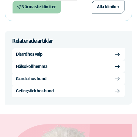
Närmaste kliniker
Alla kliniker
Relaterade artiklar
Diarré hos valp
Hälsokoll hemma
Giardia hos hund
Getingstick hos hund