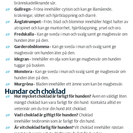
brännskadeliknande sår.
Hundar och choklad
Gullregn -
Fröna innehåller cytisin
och kan ge illamående,
kräkningar, slöhet och hjärtklappning och
diarré.
Hundar bör heller inte äta.....
Änglatrumpet -
Frön, blad och blommor innehåller högst halter av
atropinet och kan ge muntorrhet, hjärtklappning, yrsel och oro.
Fredskalla -
Kan ge
sveda i mun och svalg samt ge magbesvär om
hunden äter på den.
Garderobsblomma -
Kan ge
sveda i mun och svalg samt ge
magbesvär om hunden äter på den.
Idegran -
Innehåller en olja som kan ge magbesvär om hunden
tuggar på busken.
Monstera -
Kan ge
sveda i mun och svalg samt ge magbesvär om
hunden äter på den.
Murgröna -
Bladen innehåller ett ämne som kan be magbesvär.
Hundar och choklad
Hur mycket choklad är farligt för hunden?
Även en väldigt liten
mängd choklad kan vara farligt för din hund. Kontakta alltid en
veterinär om du tror din hund ätit choklad.
Vad i choklad är giftigt för hunden?
Choklad
innehåller
teobromin som
är farligt för din hund.
Är vit choklad farlig för hunden?
Vit choklad innehåller nästan