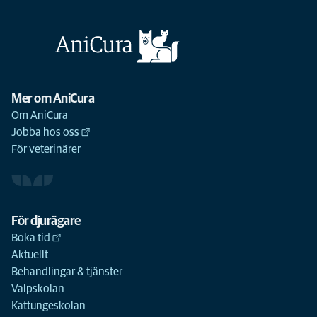
Mer om AniCura
Om AniCura
Jobba hos oss
För veterinärer
För djurägare
Boka tid
Aktuellt
Behandlingar & tjänster
Valpskolan
Kattungeskolan