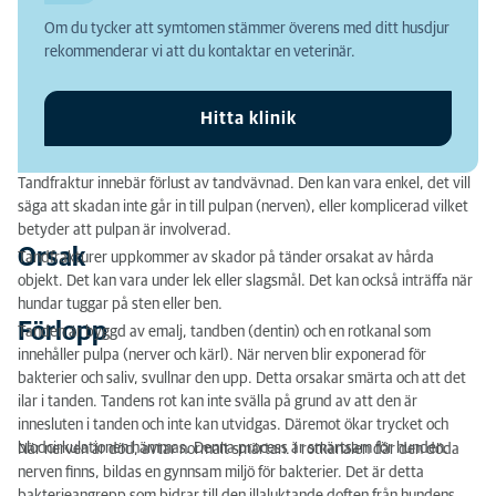
Om du tycker att symtomen stämmer överens med ditt husdjur
Vad kan man göra själv?
rekommenderar vi att du kontaktar en veterinär.
Behandling
Hitta klinik
Tandfraktur innebär förlust av tandvävnad. Den kan vara enkel, det vill
säga att skadan inte går in till pulpan (nerven), eller komplicerad vilket
betyder att pulpan är involverad.
Orsak
Tandfrakturer uppkommer av skador på tänder orsakat av hårda
objekt. Det kan vara under lek eller slagsmål. Det kan också inträffa när
hundar tuggar på sten eller ben.
Förlopp
Tanden är byggd av emalj, tandben (dentin) och en rotkanal som
innehåller pulpa (nerver och kärl). När nerven blir exponerad för
bakterier och saliv, svullnar den upp. Detta orsakar smärta och att det
ilar i tanden. Tandens rot kan inte svälla på grund av att den är
innesluten i tanden och inte kan utvidgas. Däremot ökar trycket och
blodcirkulationen hämmas. Denna process är smärtsam för hunden.
När nerven är död, avtar normalt smärtan. I rotkanalen där den döda
nerven finns, bildas en gynnsam miljö för bakterier. Det är detta