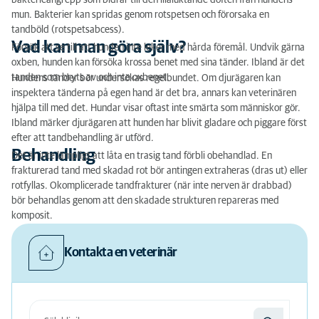
bakterieangrepp som bidrar till den illaluktande doften från hundens
mun. Bakterier kan spridas genom rotspetsen och förorsaka en
tandböld (rotspetsabcess).
Vad kan man göra själv?
Försök att se till att hunden inte leker med hårda föremål. Undvik gärna
oxben, hunden kan försöka krossa benet med sina tänder. Ibland är det
tanden som bryts av och inte oxbenet.
Hundens tänder bör undersökas regelbundet. Om djurägaren kan
inspektera tänderna på egen hand är det bra, annars kan veterinären
hjälpa till med det. Hundar visar oftast inte smärta som människor gör.
Ibland märker djurägaren att hunden har blivit gladare och piggare först
efter att tandbehandling är utförd.
Behandling
Det är inte lämpligt att låta en trasig tand förbli obehandlad. En
frakturerad tand med skadad rot bör antingen extraheras (dras ut) eller
rotfyllas. Okomplicerade tandfrakturer (när inte nerven är drabbad)
bör behandlas genom att den skadade strukturen repareras med
komposit.
Kontakta en veterinär