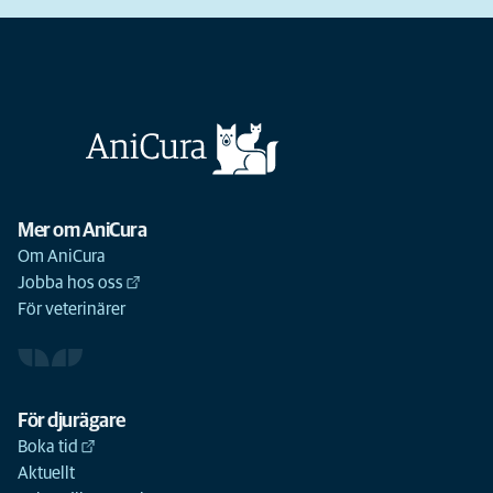
Mer om AniCura
Om AniCura
Jobba hos oss
För veterinärer
För djurägare
Boka tid
Aktuellt