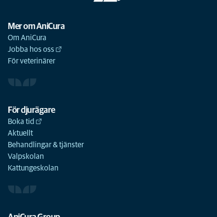
Mer om AniCura
Om AniCura
Jobba hos oss
För veterinärer
För djurägare
Boka tid
Aktuellt
Behandlingar & tjänster
Valpskolan
Kattungeskolan