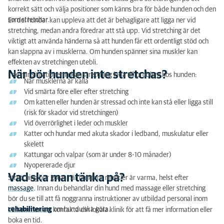
korrekt sätt och välja positioner som känns bra för både hunden och den
som stretchar.
En del hundar kan uppleva att det är behagligare att ligga ner vid
stretching, medan andra föredrar att stå upp. Vid stretching är det
viktigt att använda händerna så att hunden får ett ordentligt stöd och
kan slappna av i musklerna. Om hunden spänner sina muskler kan
effekten av stretchingen utebli.
När bör hunden inte stretchas?
I de här situationerna kan stretching leda till problem hos hunden:
När musklerna är kalla
Vid smärta före eller efter stretching
Om katten eller hunden är stressad och inte kan stå eller ligga still
(risk för skador vid stretchingen)
Vid överrörlighet i leder och muskler
Katter och hundar med akuta skador i ledband, muskulatur eller
skelett
Kattungar och valpar (som är under 8-10 månader)
Nyopererade djur
Vad ska man tänka på?
Stretching bör göras när hundens muskler är varma, helst efter
massage
. Innan du behandlar din hund med massage eller stretching
bör du se till att få noggranna instruktioner av utbildad personal inom
rehabilitering
om hur du ska göra.
Välkommen att kontakta din lokala klinik för att få mer information eller
boka en tid.