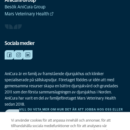
AniCura Group
Besök AniCura Group
Mars Veterinary Health
Sociala medier
AniCura är en familj av framstående djursjukhus och kliniker
specialiserade på sällskapsdjur. Företaget föddes ur idén att med
gemensamma resurser skapa en bättre djursjukvård och grundades
2011 som den första sammanslagningen av djursjukhus i Norden.
AniCura har varit en del av familjeföretaget Mars Veterinary Health
sedan 2018.
VILL DU VETA MER OM HUR DET ÄR ATT JOBBA HOS OSS ELLER
SE LEDIGA TJÄNSTER?
Vi söker alltid efter fler duktiga kollegor. Klicka här för att komma till vår
Vi använder cookies för att anpassa innehåll och annonser, för att
karriärsida.
tillhandahålla sociala mediefunktioner och för att analysera vår