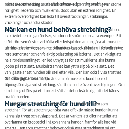
upptäcka spänningar, muskelbristningar och skador snabbare.
Målet med stretching är att minska muskelspänningar och ge en större
rörlighet i lederna och musklerna, dock utan en extrem rörlighet. En
extrem överrörlighet kan leda till översträckningar, stukningar,
vrickningar och andra skador.
När kan en hund behöva stretching?
Det finns flera orsaker till att en muskel blir stram. Dålig koordination,
inaktivitet, ensidiga rörelser, skador och smärta kan vara exempel. Ett
stört rörelsemönster vid hälta eller ledsjukdomar kan göra att muskler
blir förkortade på grund av ett kortare steg och över- eller felbelastning.
En muskelstramhet som inte behandlas kan också leda till förändrat
rörelsemönster och en felaktig belastning på lederna. Det är viktigt att
hela rörelseomfånget i en led utnyttjas för att musklerna ska kunna
jobba på rätt sätt. Muskelstramhet kan yttra sig på olika sätt. Det
vanligaste är att hunden blir stel efter vila. Den kan också visa trötthet
och olika grader av smärta.
Det är viktigt att vara uppmärksam på muskelns kondition och
töjningsförmåga vid stretching, så att man inte överdriver töjningen. Om
stretching utförs på ett korrekt sätt är det också troligt att det känns
bra för hunden.
Hur går stretching för hund till?
En hund som ska stretchas behöver ha förtroende för den som
stretchar. För att stretchingen ska vara effektiv måste hunden kunna
känna sig trygg och avslappnad. Det är varken lätt eller naturligt att
överlämna en kroppsdel i någon annans händer, framför allt inte vid
smärta. Den som stretchar behöver också göra stretchingen på ett