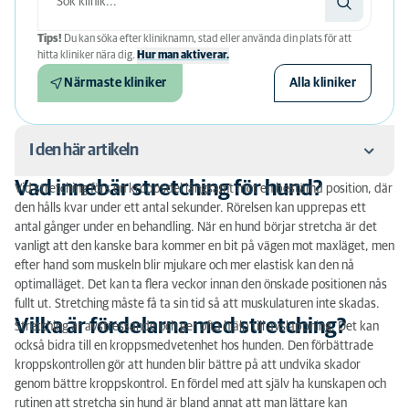
Tips!
Du kan söka efter kliniknamn, stad eller använda din plats för att
hitta kliniker nära dig.
Hur man aktiverar.
Närmaste kliniker
Alla kliniker
I den här artikeln
Vad innebär stretching för hund?
Vid stretching förs en kroppsdel långsamt mot en bestämd position, där
Vad innebär stretching för hund?
den hålls kvar under ett antal sekunder. Rörelsen kan upprepas ett
antal gånger under en behandling.
När en hund börjar stretcha är det
Vilka är fördelarna med stretching?
vanligt att den kanske bara kommer en bit på vägen mot maxläget, men
efter hand som muskeln blir mjukare och mer elastisk kan den nå
När kan en hund behöva stretching?
optimalläget. Det kan ta flera veckor innan den önskade positionen nås
fullt ut. Stretching måste få ta sin tid så att muskulaturen inte skadas.
Hur går stretching för hund till?
Vilka är fördelarna med stretching?
Stretching är avstressande och ger ofta hjälp till avslappning. Det kan
också bidra till en kroppsmedvetenhet hos hunden. Den förbättrade
När bör hunden inte stretchas?
kroppskontrollen gör att hunden blir bättre på att undvika skador
Vad ska man tänka på?
genom bättre kroppskontrol. En fördel med att själv ha kunskapen och
rutinen att stretcha sin hund är bland annat att man lättare kan