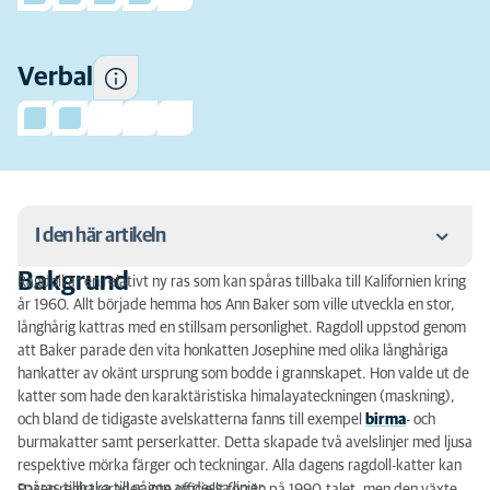
Verbal
I den här artikeln
Bakgrund
Ragdoll är en relativt ny ras som kan spåras tillbaka till Kalifornien kring
Bakgrund
år 1960. Allt började hemma hos Ann Baker som ville utveckla en stor,
långhårig kattras med en stillsam personlighet. Ragdoll uppstod genom
Personlighet
att Baker parade den vita honkatten Josephine med olika långhåriga
hankatter av okänt ursprung som bodde i grannskapet. Hon valde ut de
Utseende, storlek och vikt
katter som hade den karaktäristiska himalayateckningen (maskning),
och bland de tidigaste avelskatterna fanns till exempel
birma
- och
Färg
burmakatter samt perserkatter. Detta skapade två avelslinjer med ljusa
respektive mörka färger och teckningar. Alla dagens ragdoll-katter kan
Pälsvård
spåras tillbaka till någon av dessa linjer.