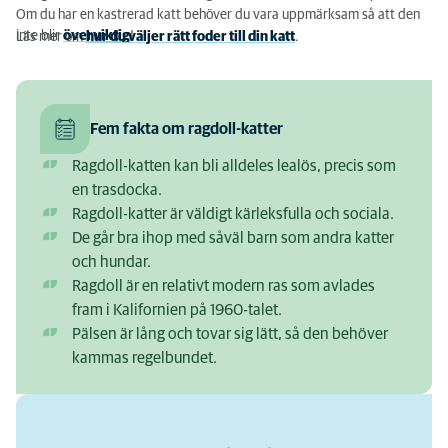
Om du har en kastrerad katt behöver du vara uppmärksam så att den
inte blir
överviktig
!
Läs mer om
hur du väljer rätt foder till din katt
.
Fem fakta om ragdoll-katter
Ragdoll-katten kan bli alldeles lealös, precis som
en trasdocka.
Ragdoll-katter är väldigt kärleksfulla och sociala.
De går bra ihop med såväl barn som andra katter
och hundar.
Ragdoll är en relativt modern ras som avlades
fram i Kalifornien på 1960-talet.
Pälsen är lång och tovar sig lätt, så den behöver
kammas regelbundet.