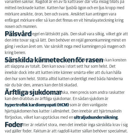
varianten saknar. Ragdoll är en av få kattraser där vita inslag tillåts på
mitted-tecknade katter. Katten har ljusblå ögon och en ljus kropp med
mörkare ansikte, öron, ben och svans. Ansiktet kan antingen vara
enfärgat mörkare eller så kan det finnas en vit himalayateckning kring
nosen och munnen.
Pälsvård
Ragdollen har i regel en lättskött päls. Den skall vara silkig, vilket gör att
den inte tovar sig så lätt. Den behöver en rejäl genomkamning minst en
gång i veckan året om. Var särskilt noga med kamningen på magen och
kring benen.
Särskilda kännetecken för rasen
Ragdoll-katten är känd för sin flexibla kropp som verkligen kan konsten
att slappna av totalt. Den kan sova i stort sett hur som helst. Det
innebär dock inte att katten inte känner smärta eller att du kan hålla
den hur som helst. Stötta alltid katten ordentligt med båda händerna
när du bär den, annars kan den bli skadad.
Ärftliga sjukdomar
Ragdoll-katter är generellt sett friska, men precis som andra raskatter
kan den drabbas av ärftliga sjukdomar. En sådan sjukdom är
hypertrofisk kardiomyopati (HCM)
som är den vanligaste
hjärtsjukdomen hos katter i allmänhet. Den innebär att hjärtmuskeln
förtjockas, vilket kan upptäckas med en
ultraljudsundersökning
.
Foder
Ragdoll-katter är relativt stora, men det innebär inga särskilda krav i sig
vad gäller foder. Faktum är att ragdoll-katter sällan behöver specialmat.