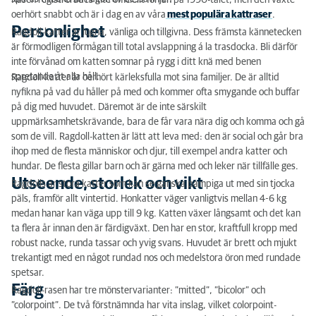
Rasen registrerades inte officiellt förrän på 1990-talet, men den växte
oerhört snabbt och är i dag en av våra
mest populära kattraser
.
Särskilda kännetecken för rasen
Personlighet
Ragdoll-katter är lugna, vänliga och tillgivna. Dess främsta kännetecken
Ärftliga sjukdomar
är förmodligen förmågan till total avslappning á la trasdocka. Bli därför
inte förvånad om katten somnar på rygg i ditt knä med benen
Foder
spretande åt alla håll.
Ragdoll-katter är oerhört kärleksfulla mot sina familjer. De är alltid
nyfikna på vad du håller på med och kommer ofta smygande och buffar
på dig med huvudet. Däremot är de inte särskilt
uppmärksamhetskrävande, bara de får vara nära dig och komma och gå
som de vill. Ragdoll-katten är lätt att leva med: den är social och går bra
ihop med de flesta människor och djur, till exempel andra katter och
hundar. De flesta gillar barn och är gärna med och leker när tillfälle ges.
Utseende, storlek och vikt
Ragdolls är stora katter som kan se ganska pampiga ut med sin tjocka
päls, framför allt vintertid. Honkatter väger vanligtvis mellan 4-6 kg
medan hanar kan väga upp till 9 kg. Katten växer långsamt och det kan
ta flera år innan den är färdigväxt. Den har en stor, kraftfull kropp med
robust nacke, runda tassar och yvig svans. Huvudet är brett och mjukt
trekantigt med en något rundad nos och medelstora öron med rundade
spetsar.
Färg
Ragdoll-rasen har tre mönstervarianter: ”mitted”, ”bicolor” och
”colorpoint”. De två förstnämnda har vita inslag, vilket colorpoint-