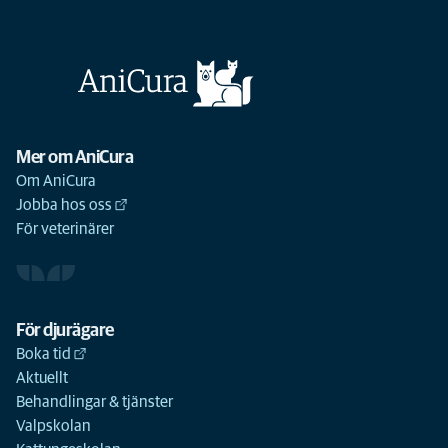
Mer om AniCura
Om AniCura
Jobba hos oss
För veterinärer
För djurägare
Boka tid
Aktuellt
Behandlingar & tjänster
Valpskolan