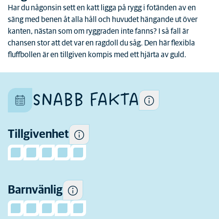
Har du någonsin sett en katt ligga på rygg i fotänden av en
säng med benen åt alla håll och huvudet hängande ut över
Varje katt är en unik individ
kanten, nästan som om ryggraden inte fanns? I så fall är
och deras egenskaper skiljer
chansen stor att det var en ragdoll du såg. Den här flexibla
sig även inom rasen
fluffbollen är en tillgiven kompis med ett hjärta av guld.
Hur mycket tillgivenhet du
kan förvänta dig.
SNABB FAKTA
Vissa katter tenderar att vara
mer lekfulla och sällskapliga
runt barn och mer toleranta
mot barns beteende än
Tillgivenhet
andra.
Hur aktiv den här rasen
Barnvänlig
tenderar att vara.