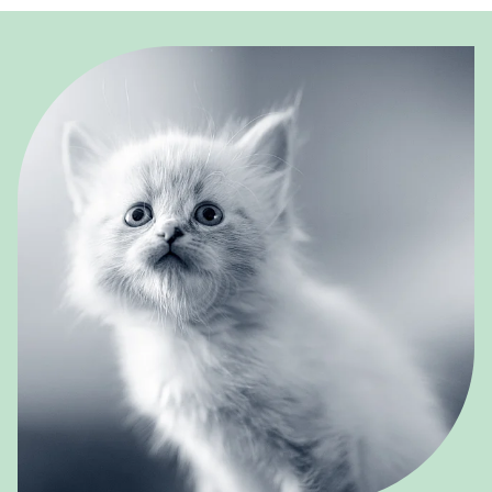
ägare rekommenderar därför att ha minst två ragdolls eller ge
Ragdoll är en stor och kraftig katt med lång, mjuk päls och
mycket mänsklig närvaro.
karaktäristiska blå ögon. Den är känd för sitt lugna, vänliga
temperament och sin vilja att följa med och ligga i famnen – den
blir ofta som en “levande gosedjur”. Rasen bildar starka band
med sina ägare och trivs bäst i sociala hem.