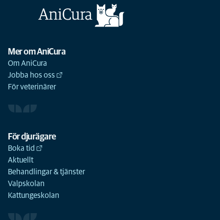
Mer om AniCura
Om AniCura
Jobba hos oss
För veterinärer
För djurägare
Boka tid
Aktuellt
Behandlingar & tjänster
Valpskolan
Kattungeskolan