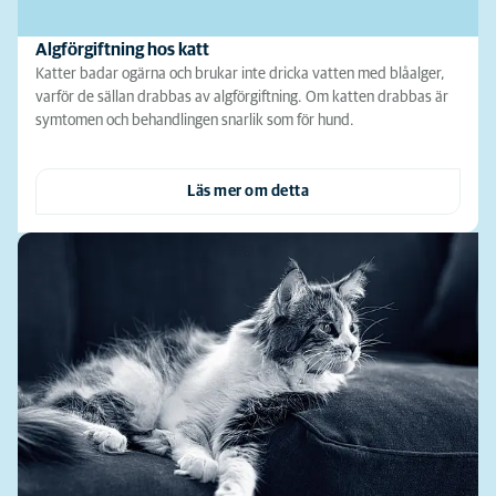
Algförgiftning hos katt
Katter badar ogärna och brukar inte dricka vatten med blåalger,
varför de sällan drabbas av algförgiftning. Om katten drabbas är
symtomen och behandlingen snarlik som för hund.
Läs mer om detta