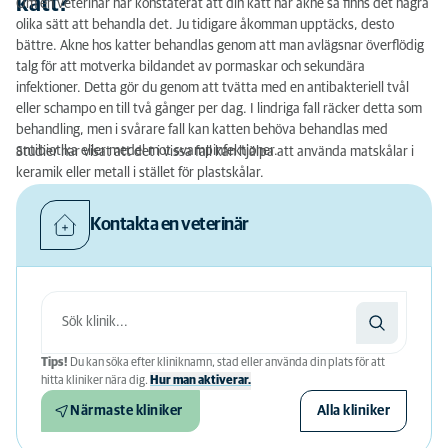
katt?
Om en veterinär har konstaterat att din katt har akne så finns det några
olika sätt att behandla det. Ju tidigare åkomman upptäcks, desto
bättre. Akne hos katter behandlas genom att man avlägsnar överflödig
talg för att motverka bildandet av pormaskar och sekundära
infektioner. Detta gör du genom att tvätta med en antibakteriell tvål
eller schampo en till två gånger per dag. I lindriga fall räcker detta som
behandling, men i svårare fall kan katten behöva behandlas med
antibiotika eller medel mot svampinfektioner.
Studier har visat att det i vissa fall kan hjälpa att använda matskålar i
keramik eller metall i stället för plastskålar.
Kontakta en veterinär
Tips!
Du kan söka efter kliniknamn, stad eller använda din plats för att
hitta kliniker nära dig.
Hur man aktiverar.
Närmaste kliniker
Alla kliniker