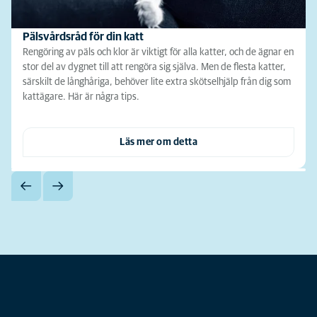
Pälsvårdsråd för din katt
Rengöring av päls och klor är viktigt för alla katter, och de ägnar en
stor del av dygnet till att rengöra sig själva. Men de flesta katter,
särskilt de långhåriga, behöver lite extra skötselhjälp från dig som
kattägare. Här är några tips.
Läs mer om detta