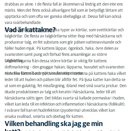
Vad är kattakne?
drabbas av akne. I de flesta fall är åkomman så lindrig att den inte ens
märks. Men det finns också allvarligare fall som är betydligt lättare att
Vilken behandling ska jag ge min katt?
upptäcka och som ofta ser ganska obehagliga ut. Dessa fall kan också
vara svårbehandlade.
Vad är kattakne?
Kattens hud innehåller flera olika typer av körtlar, som svettkörtlar och
talgkörtlar. De flesta av talgkörtlarna sitter ihop med hårsäckarna och
producerar talg, en fet substans som gör pälsen vattenavvisande och
håller huden mjuk. På kattens läppar, ögonlock, haka, övre delen av
svansroten samt pung och förhud finns ansamlingar av större
talgkörtlar.
Utsöndringarna från dessa större körtlar är viktig för kattens
doftmarkering – den gnuggar hakan, läpparna, huvudet och svansroten
mot olika föremål och mot sina favoritpersoner.
Akne hos katter beror på överaktivitet i körtlarna på kattens haka vilket
leder till att huden och pälsen blir alltför fet. På ljusa katter kan detta se
ut som en gulaktig, fet missfärgning, ibland med små svarta prickar. Den
ökade produktionen av talg och keratin i hårsäckarna, leder till att
hårsäckarna sätts igen. Det bildas svarta så kallade pormaskar i huden,
vilket kan leda till en infektion och inflammation i hårsäckarna (follikulit).
I svårare fall kan en hudinfektion (pyoderma) utvecklas vilket kan
orsaka svullnad, smärta och obehag för katten.
Vilken behandling ska jag ge min