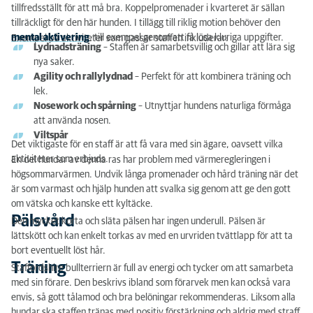
tillfredsställt för att må bra. Koppelpromenader i kvarteret är sällan
tillräckligt för den här hunden. I tillägg till riklig motion behöver den
mental aktivering
, till exempel genom att få lösa kluriga uppgifter.
Exempel på aktiviteter som passar staffen inkluderar:
Lydnadsträning
– Staffen är samarbetsvillig och gillar att lära sig
nya saker.
Agility och rallylydnad
– Perfekt för att kombinera träning och
lek.
Nosework och spårning
– Utnyttjar hundens naturliga förmåga
att använda nosen.
Viltspår
Det viktigaste för en staff är att få vara med sin ägare, oavsett vilka
aktiviteter som erbjuds.
En del hundar av denna ras har problem med värmeregleringen i
högsommarvärmen. Undvik långa promenader och hård träning när det
är som varmast och hjälp hunden att svalka sig genom att ge den gott
om vätska och kanske ett kyltäcke.
Pälsvård
Den mycket korta och släta pälsen har ingen underull. Pälsen är
lättskött och kan enkelt torkas av med en urvriden tvättlapp för att ta
bort eventuellt löst hår.
Träning
Staffordshire bullterriern är full av energi och tycker om att samarbeta
med sin förare. Den beskrivs ibland som förarvek men kan också vara
envis, så gott tålamod och bra belöningar rekommenderas. Liksom alla
hundar ska staffen tränas med positiv förstärkning och aldrig med straff.