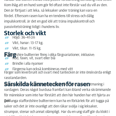
Kom ihåg att en hund som gör fel oftast inte förstår vad du vill av den.
Den är förtjust i att leka, så leksaker under träning kan vara en
fördel. Eftersom rasen kan ha en tendens till stress och dålig
impulskontroll, är det en god idé att träna impulskontroll och
passivitetsträning tidigt i hundens liv.
Storlek och vikt
Höjd: 36–41 cm
Vikt, hanar: 13-17 kg.
Vikt, tikar: 11-15 kg.
Färg
Staffordshire bullterrier finns i olika färgvariationer, inklusive:
Röd, fawn, vit, svart eller blå
Brindle i alla nyanser
Färgerna kan också kombineras med vitt
Färger som leverbrunt och svart med tantecken är inte önskvärda enligt
rasstandarden.
Särskilda kännetecken för rasen
Många staffar har dålig impulskontroll vilket kan vara en utmaning i
vardagen. Deras något burdusa framfart kan ibland verka skrämmande
för människor som inte har förstått att den här hunden har ett hjärta av
guld.
Den unga staffordshire bullterriern kan ha en förkärlek för att tugga på
saker och det är inte ovanligt att den råkar svälja i sig leksaker,
strumpor, stenar och annat olämpligt. Har du en ung staff gör du klokt i