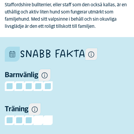
Staffordshire bullterrier, eller staff som den också kallas, är en
Varje hund är en unik individ
uthållig och aktiv liten hund som fungerar utmärkt som
Vissa hundar tenderar att vara
och deras egenskaper skiljer
familjehund. Med sitt valpsinne i behåll och sin okuvliga
mer lekfulla och sällskapliga
sig även inom rasen
livsglädje är den ett roligt tillskott till familjen.
runt barn och mer toleranta
mot barns beteende än
andra.
SNABB FAKTA
Hur mycket motion den här
rasen behöver på en daglig
Barnvänlig
basis.
Hur mycket tidigare
erfarenhet som hundägare
behöver du innan du
överväger att skaffa denna
Träning
ras.