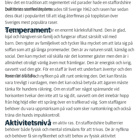
blev det en tradition att regementet vid parader hade en staffordshire
bullterrier som ledde dem.
Den första staffen importerades till Sverige 1962 och rasen har sedan
Färg
dess ökat i popularitet till att idag återfinnas på topplistan över
Särskilda kännetecken för rasen
Sveriges mest populära raser.
Temperament
Staffordshire bullterriern är en enormt kärleksfull hund. Den är glad,
Ärftliga sjukdomar
lojal och hängiven sin familj och fungerar oftast särskilt väl med
barn. Den njuter av familjelivet och tycker lika mycket om att lata sig på
Foder
soffan som att gå långa promenader. Den är av naturen snäll, känslig och
social. Den kan mycket väl skälla när det kommer gäster men den är i
Typ
allmänhet otroligt vänlig även mot främlingar. Den är energisk och ivrig,
oavsett vad den gör. För en staff är livet ett underbart äventyr och den
lever det till fullo.
Rasen är orädd och nyfiken på allt runt omkring den. Det kan förstås
vara trevligt i vardagen, men det kan också betyda att ägaren måste
tänka för hundens räkning. Om en staff ser något spännande vid
horisonten tvekar den inte att ta sig dit, oavsett om det innebär hopp
från hög höjd eller ett språng över en trafikerad väg. Som staffägare
behöver du vara uppmärksam på vad som sker runtomkring och också
träna din hunds impulskontroll.
Aktivitetsnivå
Staffordshire bullterrier är en aktiv ras.
En staffordshire bullterrier
behöver både fysisk och mental stimulans för att trivas.
De är nyfikna
och behöver få sin nyfikenhet och sitt behov av fysisk aktivitet