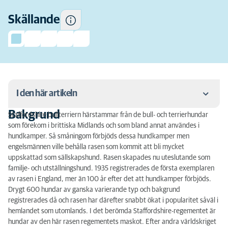
Skällande
I den här artikeln
Bakgrund
Staffordshire bullterriern härstammar från de bull- och terrierhundar
Bakgrund
som förekom i brittiska Midlands och som bland annat användes i
hundkamper. Så småningom förbjöds dessa hundkamper men
Temperament
engelsmännen ville behålla rasen som kommit att bli mycket
uppskattad som sällskapshund. Rasen skapades nu uteslutande som
Aktivitetsnivå
familje- och utställningshund. 1935 registrerades de första exemplaren
av rasen i England, mer än 100 år efter det att hundkamper förbjöds.
Pälsvård
Drygt 600 hundar av ganska varierande typ och bakgrund
registrerades då och rasen har därefter snabbt ökat i popularitet såväl i
Träning
hemlandet som utomlands. I det berömda Staffordshire-regementet är
hundar av den här rasen regementets maskot. Efter andra världskriget
Storlek och vikt