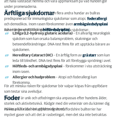
att hålla välstädat hemma och vara uppmärksam på vad hunden gör
under promenaderna.
Ärftliga sjukdomar
Staffordshire bullterriern är liksom flera andra hundar av bullras
predisponerad för immunlogiska sjukdomar som atopi,
foderallergi
och demodikos. Inom rasen förekommer även
armbågsledsdysplasi
och i mindre utsträckning
höftledsdysplasi
.
Rasen är generellt frisk men har vissa ärftliga sjukdomar:
L2Hga (L2-hydroxy glutaric aciduria)
– En allvarlig neurologisk
sjukdom som kan orsaka balansproblem, skakningar och
beteendeförändringar. DNA-test finns för att upptäcka bärare av
sjukdomen.
Hereditary Cataract (HC)
– En ärftlig form av
grå starr
som kan
leda till blindhet. DNA-test finns för att förebygga spridning i avel.
Höftleds- och armbågsdysplasi
– förekommer i viss utsträckning
inom rasen.
Allergier och hudproblem
– Atopi och foderallergi kan
förekomma.
För att minska risken för sjukdomar bör valpar köpas från uppfödare
som testar sina avelsdjur.
Foder
Varje hund är unik och utfodringen ska anpassas efter hundens ålder,
storlek och aktivitetsnivå. Rådgör med din veterinär om du känner dig
osäker på hur du bäst utfodrar din hund.
På vissa håll råder en uppfattning att staffordshire bullterrier har
mycket gaser och att det är rasbetingat, men det ska inte betraktas