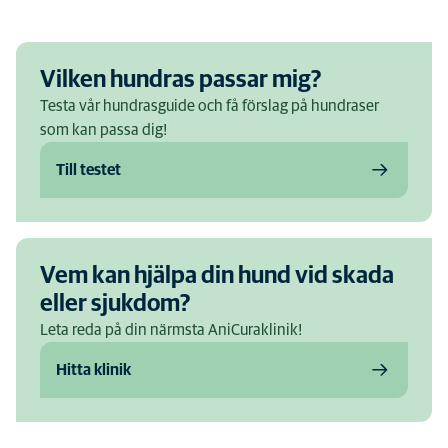
Nej, Staffordshire Bullterrier har en kort och slät päls som fäller
måttligt. Regelbunden borstning hjälper till att hålla pälsen fin
och minska lösa hår i hemmet.
Vilken hundras passar mig?
Testa vår hundrasguide och få förslag på hundraser
som kan passa dig!
Till testet
Vem kan hjälpa din hund vid skada
eller sjukdom?
Leta reda på din närmsta AniCuraklinik!
Hitta klinik