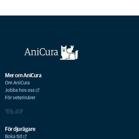
Mer om AniCura
Om AniCura
Jobba hos oss
För veterinärer
För djurägare
Boka tid