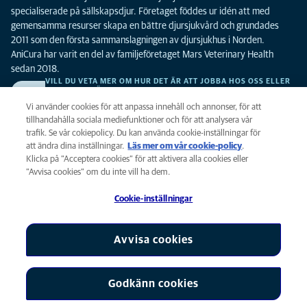
specialiserade på sällskapsdjur. Företaget föddes ur idén att med
gemensamma resurser skapa en bättre djursjukvård och grundades
2011 som den första sammanslagningen av djursjukhus i Norden.
AniCura har varit en del av familjeföretaget Mars Veterinary Health
sedan 2018.
VILL DU VETA MER OM HUR DET ÄR ATT JOBBA HOS OSS ELLER
SE LEDIGA TJÄNSTER?
Vi söker alltid efter fler duktiga kollegor. Klicka här för att komma till vår
Vi använder cookies för att anpassa innehåll och annonser, för att
karriärsida.
tillhandahålla sociala mediefunktioner och för att analysera vår
trafik. Se vår cokiepolicy. Du kan använda cookie-inställningar för
att ändra dina inställningar.
Läs mer om vår cookie-policy
(opens in a
.
Integritet
Klicka på ”Acceptera cookies” för att aktivera alla cookies eller
new tab)
Legalt
”Avvisa cookies” om du inte vill ha dem.
Cookiepolicy
Cookie-inställningar
Tillgänglighet
Global Human Rights
AniCura är ett dotterbolag till Mars, Inc © 2026
Avvisa cookies
Godkänn cookies
Cookie-inställningar