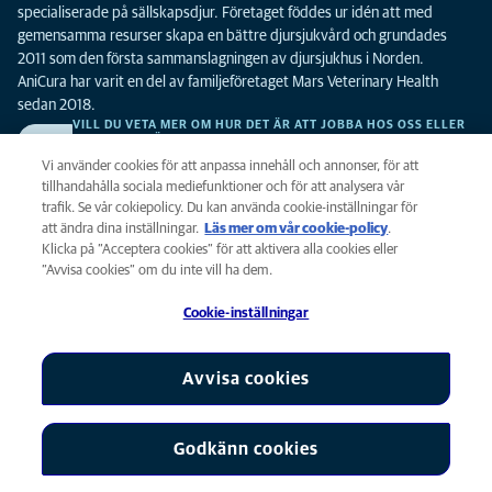
specialiserade på sällskapsdjur. Företaget föddes ur idén att med
gemensamma resurser skapa en bättre djursjukvård och grundades
2011 som den första sammanslagningen av djursjukhus i Norden.
AniCura har varit en del av familjeföretaget Mars Veterinary Health
sedan 2018.
VILL DU VETA MER OM HUR DET ÄR ATT JOBBA HOS OSS ELLER
SE LEDIGA TJÄNSTER?
Vi söker alltid efter fler duktiga kollegor. Klicka här för att komma till vår
Vi använder cookies för att anpassa innehåll och annonser, för att
karriärsida.
tillhandahålla sociala mediefunktioner och för att analysera vår
trafik. Se vår cokiepolicy. Du kan använda cookie-inställningar för
att ändra dina inställningar.
Läs mer om vår cookie-policy
(opens in a
.
Integritet
Klicka på ”Acceptera cookies” för att aktivera alla cookies eller
new tab)
Legalt
”Avvisa cookies” om du inte vill ha dem.
Cookiepolicy
Cookie-inställningar
Tillgänglighet
Global Human Rights
AniCura är ett dotterbolag till Mars, Inc © 2026
Avvisa cookies
Godkänn cookies
Cookie-inställningar