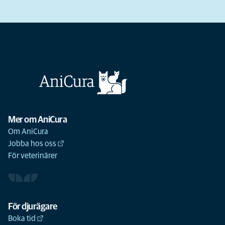
Mer om AniCura
Om AniCura
Jobba hos oss
För veterinärer
För djurägare
Boka tid