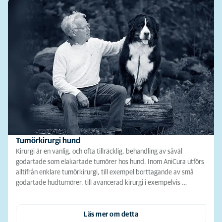
Tumörkirurgi hund
Kirurgi är en vanlig, och ofta tillräcklig, behandling av såväl
godartade som elakartade tumörer hos hund. Inom AniCura utförs
alltifrån enklare tumörkirurgi, till exempel borttagande av små
godartade hudtumörer, till avancerad kirurgi i exempelvis …
Läs mer om detta