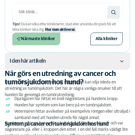
Tips!
Du kan söka efter kliniknamn, stad eller använda din plats för att
hitta kliniker nära dig.
Hur man aktiverar.
Närmaste kliniker
Alla kliniker
I den här artikeln
När görs en utredning av cancer och
När görs en utredning av cancer och tumörsjukdom
tumörsjukdom hos hund?
Det finns flera olika situationer då veterinären kan vilja inleda en
hos hund?
utredning av tumörsjukdom. Det här är några vanliga orsaker till att
hunden får genomgå en tumörutredning:
Hur går en utredning av cancer och tumörsjukdom
Djurägaren har hittat en knöl någonstans på hundens kropp.
hos hund till?
Hunden har symtom som kan bero på en tumörsjukdom.
Veterinären hittar avvikelser på exempelvis röntgen eller ultraljud i
Hur behandlas cancer och tumörsjukdom hos hund?
samband med att hunden utreds för något annat.
Symtomen varierar beroende på vad det är för typ av tumör och var
Symtom på cancer och tumörsjukdom hos hund
någonstans på, eller i, kroppen den sitter. I en del fall märks väldigt lite