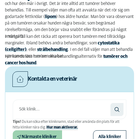
och hur den mår i övrigt. Det är inte alltid att tumörer behöver
behandlas. Till exempel väljer man ofta att avvakta när det rör sig om
godartade fettknölar (
lipom
) hos äldre hundar. Man bör vara observant
på om tumören orsakar hunden några besvär, som begränsad
rörelseförmåga, om den börjar växa snabbt eller förändras på något
annat sätt.
I många fall kan det räcka att operera bort tumören med tillräckliga
marginaler. Ibland behövs andra behandlingar, som
cytostatika
(cellgifter)
, eller
strålbehandling
. I en del fall väljer man att behandla
symtomen som tumören orsakar.
Här kan du läsa mer om olika behandlingsalternativ för
tumörer och
cancer hos hund
.
Kontakta en veterinär
Tips!
Du kan söka efter kliniknamn, stad eller använda din plats för att
hitta kliniker nära dig.
Hur man aktiverar.
Närmaste kliniker
Alla kliniker