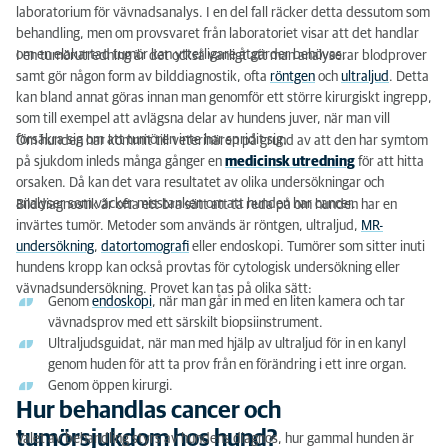
laboratorium för vävnadsanalys. I en del fall räcker detta dessutom som
behandling, men om provsvaret från laboratoriet visar att det handlar
om en elakartad tumör kan ytterligare åtgärder behövas.
I en tumörutredning är det också vanligt att man analyserar blodprover
samt gör någon form av bilddiagnostik, ofta
röntgen
och
ultraljud
. Detta
kan bland annat göras innan man genomför ett större kirurgiskt ingrepp,
som till exempel att avlägsna delar av hundens juver, när man vill
försäkra sig om att tumören inte har spridit sig.
Om hunden har kommit till veterinären på grund av att den har symtom
på sjukdom inleds många gånger en
medicinsk utredning
för att hitta
orsaken. Då kan det vara resultatet av olika undersökningar och
analyser som väcker misstanken om att hunden har cancer.
Bilddiagnostik är ofta ett bra sätt att ta reda på om hunden har en
invärtes tumör. Metoder som används är röntgen, ultraljud,
MR-
undersökning
,
datortomografi
eller endoskopi. Tumörer som sitter inuti
hundens kropp kan också provtas för cytologisk undersökning eller
vävnadsundersökning. Provet kan tas på olika sätt:
Genom
endoskopi
, när man går in med en liten kamera och tar
vävnadsprov med ett särskilt biopsiinstrument.
Ultraljudsguidat, när man med hjälp av ultraljud för in en kanyl
genom huden för att ta prov från en förändring i ett inre organ.
Genom öppen kirurgi.
Hur behandlas cancer och
tumörsjukdom hos hund?
Valet av behandling styrs av hundens diagnos, hur gammal hunden är