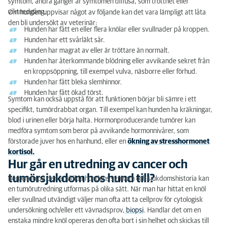
symtom, andra gånger är symtomen diffusa, som trötthet eller
viktnedgång.
Om hunden uppvisar något av följande kan det vara lämpligt att låta
den bli undersökt av veterinär:
Hunden har fått en eller flera knölar eller svullnader på kroppen.
Hunden har ett svårläkt sår.
Hunden har magrat av eller är tröttare än normalt.
Hunden har återkommande blödning eller avvikande sekret från
en kroppsöppning, till exempel vulva, näsborre eller förhud.
Hunden har fått bleka slemhinnor.
Hunden har fått ökad törst.
Symtom kan också uppstå för att funktionen börjar bli sämre i ett
specifikt, tumördrabbat organ. Till exempel kan hunden ha kräkningar,
blod i urinen eller börja halta. Hormonproducerande tumörer kan
medföra symtom som beror på avvikande hormonnivårer, som
förstorade juver hos en hanhund, eller en
ökning av stresshormonet
kortisol.
Hur går en utredning av cancer och
tumörsjukdom hos hund till?
Beroende på den enskilda hundens symtom och sjukdomshistoria kan
en tumörutredning utformas på olika sätt. När man har hittat en knöl
eller svullnad utvändigt väljer man ofta att ta cellprov för cytologisk
undersökning och/eller ett vävnadsprov,
biopsi
. Handlar det om en
enstaka mindre knöl opereras den ofta bort i sin helhet och skickas till