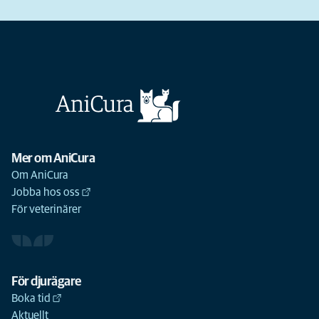
Mer om AniCura
Om AniCura
Jobba hos oss
För veterinärer
För djurägare
Boka tid
Aktuellt