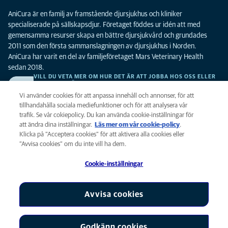
AniCura är en familj av framstående djursjukhus och kliniker
specialiserade på sällskapsdjur. Företaget föddes ur idén att med
gemensamma resurser skapa en bättre djursjukvård och grundades
2011 som den första sammanslagningen av djursjukhus i Norden.
AniCura har varit en del av familjeföretaget Mars Veterinary Health
sedan 2018.
VILL DU VETA MER OM HUR DET ÄR ATT JOBBA HOS OSS ELLER
SE LEDIGA TJÄNSTER?
Vi söker alltid efter fler duktiga kollegor. Klicka här för att komma till vår
Vi använder cookies för att anpassa innehåll och annonser, för att
karriärsida.
tillhandahålla sociala mediefunktioner och för att analysera vår
trafik. Se vår cokiepolicy. Du kan använda cookie-inställningar för
att ändra dina inställningar.
Läs mer om vår cookie-policy
(opens in a
.
Integritet
Klicka på ”Acceptera cookies” för att aktivera alla cookies eller
new tab)
Legalt
”Avvisa cookies” om du inte vill ha dem.
Cookiepolicy
Cookie-inställningar
Tillgänglighet
Global Human Rights
AniCura är ett dotterbolag till Mars, Inc © 2026
Avvisa cookies
Godkänn cookies