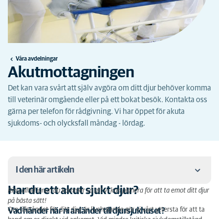
Våra avdelningar
Akutmottagningen
Det kan vara svårt att själv avgöra om ditt djur behöver komma
till veterinär omgående eller på ett bokat besök. Kontakta oss
gärna per telefon för rådgivning. Vi har öppet för akuta
sjukdoms- och olycksfall måndag - lördag.
I den här artikeln
Har du ett akut sjukt djur?
Ring alltid innan du kommer så att vi kan planera för att ta emot ditt djur
Har du ett akut sjukt djur?
på bästa sätt!
Om tillståndet för ditt djur är livshotande gör vi vårt yttersta för att ta
Vad händer när ni anländer till djursjukhuset?
Det kan bli långa väntetider på akuten