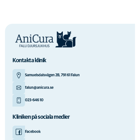
Vi på AniCura Falu Djursjukhus har två laboratorier med
modern utrustning där vi utför analyser på hud, blod, urin,
avföring och andra kroppsvätskor.
Läs mer om detta
Kontakta klinik
Samuelsdalsvägen 2B, 791 61 Falun
falun@anicura.se
023-646 10
Kliniken på sociala medier
Facebook