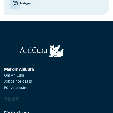
Instagram
Mer om AniCura
Om AniCura
Jobba hos oss
För veterinärer