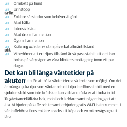
Ormbett på hund
Urinstopp
Grön:
Enklare sårskador som behöver åtgärd
Akut hälta
Intensiv klåda
Akut öroninflammation
Ögoninflammation
Kräkning och diarré utan påverkat allmäntillstånd
Blå:
Vi bedömer att ert djurs tillstånd är så pass stabilt att det kan
bokas på vår/någon av våra klinikers mottagning inom ett par
dagar.
Det kan bli långa väntetider på
akuten
Vi gör vårt bästa för att hålla väntetiderna så korta som möjligt. Om det
är många sjuka djur som väntar och ditt djur bedöms stabilt med en
sjukdomsbild som inte brådskar kan vi ibland råda er att boka in tid
längre fram istället.
Ta gärna med en bra bok, mobil och laddare samt någonting gott att
äta. Vi bjuder på kaffe och te samt erbjuder gratis Wi-Fi i väntrummet. I
vår kaffehörna finns enklare snacks att köpa och en mikrovågsugn att
låna.