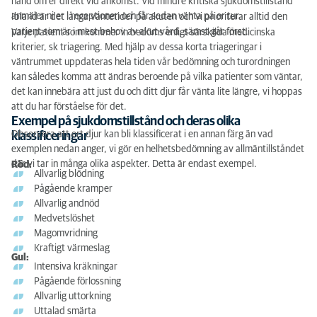
hand om er direkt vid ankomst. Vid mindre kritiska sjukdomstillstånd
anmäler ni er i receptionen och får sedan vänta på er tur.
Ibland är det långa väntetider på akuten och vi prioriterar alltid den
patient som är i mest behov av akut vård, sämst går först.
Varje patient som kommer in bedöms enligt särskilda medicinska
kriterier, sk triagering. Med hjälp av dessa korta triageringar i
väntrummet uppdateras hela tiden vår bedömning och turordningen
kan således komma att ändras beroende på vilka patienter som väntar,
det kan innebära att just du och ditt djur får vänta lite längre, vi hoppas
att du har förståelse för det.
Exempel på sjukdomstillstånd och deras olika
Observera att ert djur kan bli klassificerat i en annan färg än vad
klassificeringar
exemplen nedan anger, vi gör en helhetsbedömning av allmäntillståndet
där vi tar in många olika aspekter. Detta är endast exempel.
Röd:
Allvarlig blödning
Pågående kramper
Allvarlig andnöd
Medvetslöshet
Magomvridning
Kraftigt värmeslag
Gul:
Intensiva kräkningar
Pågående förlossning
Allvarlig uttorkning
Uttalad smärta