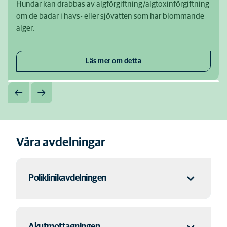
Hundar kan drabbas av algförgiftning/algtoxinförgiftning
om de badar i havs- eller sjövatten som har blommande
alger.
Läs mer om detta
Våra avdelningar
Poliklinikavdelningen
Det är på polikliniken de inledande undersökningarna görs
Akutmottagningen
på ditt djur och här får du oftast träffa både veterinär och