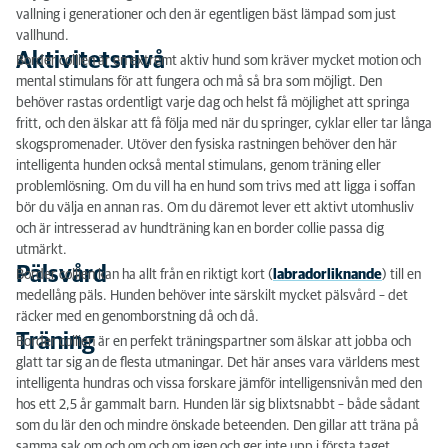
vallning i generationer och den är egentligen bäst lämpad som just
vallhund.
Aktivitetsnivå
Border collien är en extremt aktiv hund som kräver mycket motion och
mental stimulans för att fungera och må så bra som möjligt. Den
behöver rastas ordentligt varje dag och helst få möjlighet att springa
fritt, och den älskar att få följa med när du springer, cyklar eller tar långa
skogspromenader. Utöver den fysiska rastningen behöver den här
intelligenta hunden också mental stimulans, genom träning eller
problemlösning. Om du vill ha en hund som trivs med att ligga i soffan
bör du välja en annan ras. Om du däremot lever ett aktivt utomhusliv
och är intresserad av hundträning kan en border collie passa dig
utmärkt.
Pälsvård
Border collien kan ha allt från en riktigt kort (
labradorliknande
) till en
medellång päls. Hunden behöver inte särskilt mycket pälsvård – det
räcker med en genomborstning då och då.
Träning
Border collien är en perfekt träningspartner som älskar att jobba och
glatt tar sig an de flesta utmaningar. Det här anses vara världens mest
intelligenta hundras och vissa forskare jämför intelligensnivån med den
hos ett 2,5 år gammalt barn. Hunden lär sig blixtsnabbt – både sådant
som du lär den och mindre önskade beteenden. Den gillar att träna på
samma sak om och om och om igen och ger inte upp i första taget.