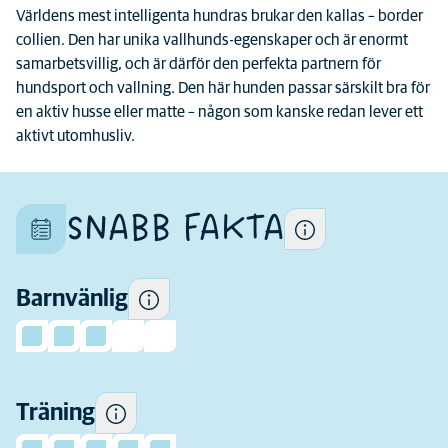
Världens mest intelligenta hundras brukar den kallas – border
collien. Den har unika vallhunds-egenskaper och är enormt
samarbetsvillig, och är därför den perfekta partnern för
Varje hund är en unik individ
hundsport och vallning. Den här hunden passar särskilt bra för
Vissa hundar tenderar att vara
och deras egenskaper skiljer
en aktiv husse eller matte – någon som kanske redan lever ett
mer lekfulla och sällskapliga
sig även inom rasen
aktivt utomhusliv.
runt barn och mer toleranta
mot barns beteende än
andra.
SNABB FAKTA
Hur mycket motion den här
rasen behöver på en daglig
Barnvänlig
basis.
Hur mycket tidigare
erfarenhet som hundägare
behöver du innan du
överväger att skaffa denna
Träning
ras.