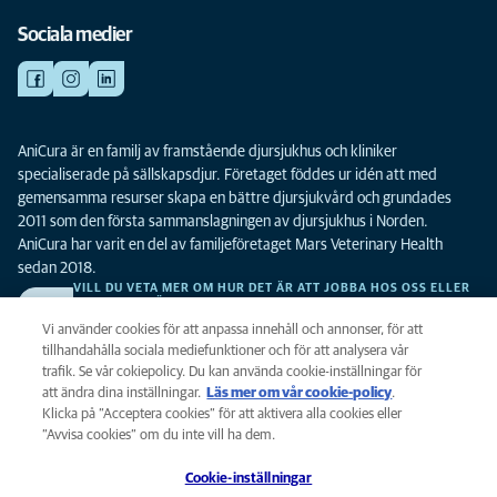
Sociala medier
AniCura är en familj av framstående djursjukhus och kliniker
specialiserade på sällskapsdjur. Företaget föddes ur idén att med
gemensamma resurser skapa en bättre djursjukvård och grundades
2011 som den första sammanslagningen av djursjukhus i Norden.
AniCura har varit en del av familjeföretaget Mars Veterinary Health
sedan 2018.
VILL DU VETA MER OM HUR DET ÄR ATT JOBBA HOS OSS ELLER
SE LEDIGA TJÄNSTER?
Vi söker alltid efter fler duktiga kollegor. Klicka här för att komma till vår
Vi använder cookies för att anpassa innehåll och annonser, för att
karriärsida.
tillhandahålla sociala mediefunktioner och för att analysera vår
trafik. Se vår cokiepolicy. Du kan använda cookie-inställningar för
att ändra dina inställningar.
Läs mer om vår cookie-policy
(opens in a
.
Integritet
Klicka på ”Acceptera cookies” för att aktivera alla cookies eller
new tab)
Legalt
”Avvisa cookies” om du inte vill ha dem.
Cookiepolicy
Cookie-inställningar
Tillgänglighet