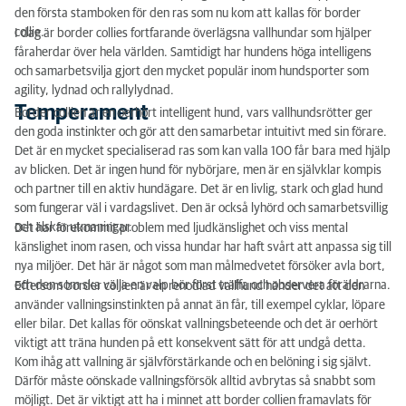
Träning
den första stamboken för den ras som nu kom att kallas för border
collie.
I dag är border collies fortfarande överlägsna vallhundar som hjälper
Storlek och vikt
fåraherdar över hela världen. Samtidigt har hundens höga intelligens
och samarbetsvilja gjort den mycket populär inom hundsporter som
Färg
agility, lydnad och rallylydnad.
Ärftliga sjukdomar
Temperament
Border collien är en oerhört intelligent hund, vars vallhundsrötter ger
den goda instinkter och gör att den samarbetar intuitivt med sin förare.
Foder
Det är en mycket specialiserad ras som kan valla 100 får bara med hjälp
av blicken. Det är ingen hund för nybörjare, men är en självklar kompis
Typ
och partner till en aktiv hundägare. Det är en livlig, stark och glad hund
som fungerar väl i vardagslivet. Den är också lyhörd och samarbetsvillig
och älskar utmaningar.
Det har förekommit problem med ljudkänslighet och viss mental
känslighet inom rasen, och vissa hundar har haft svårt att anpassa sig till
nya miljöer. Det här är något som man målmedvetet försöker avla bort,
och den som ska välja en valp bör först träffa och observera föräldrarna.
Eftersom border collien är en renodlad vallhund händer det att den
använder vallningsinstinkten på annat än får, till exempel cyklar, löpare
eller bilar. Det kallas för oönskat vallningsbeteende och det är oerhört
viktigt att träna hunden på ett konsekvent sätt för att undgå detta.
Kom ihåg att vallning är självförstärkande och en belöning i sig självt.
Därför måste oönskade vallningsförsök alltid avbrytas så snabbt som
möjligt. Det är viktigt att ha i minnet att border collien framavlats för