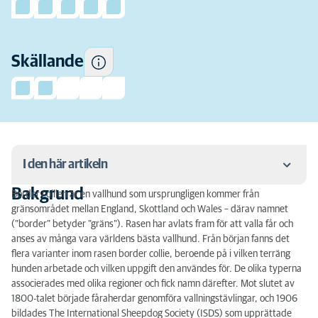
Skällande
I den här artikeln
Bakgrund
Border collien är en vallhund som ursprungligen kommer från
Bakgrund
gränsområdet mellan England, Skottland och Wales – därav namnet
(”border” betyder ”gräns”). Rasen har avlats fram för att valla får och
Temperament
anses av många vara världens bästa vallhund. Från början fanns det
flera varianter inom rasen border collie, beroende på i vilken terräng
Aktivitetsnivå
hunden arbetade och vilken uppgift den användes för. De olika typerna
associerades med olika regioner och fick namn därefter. Mot slutet av
Pälsvård
1800-talet började fåraherdar genomföra vallningstävlingar, och 1906
bildades The International Sheepdog Society (ISDS) som upprättade