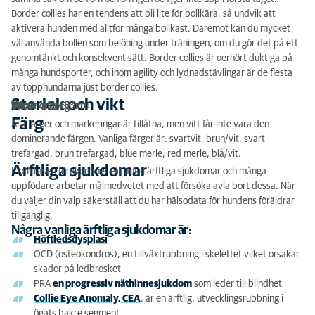
Border collies har en tendens att bli lite för bollkära, så undvik att
aktivera hunden med alltför många bollkast. Däremot kan du mycket
väl använda bollen som belöning under träningen, om du gör det på ett
genomtänkt och konsekvent sätt. Border collies är oerhört duktiga på
många hundsporter, och inom agility och lydnadstävlingar är de flesta
av topphundarna just border collies.
Storlek och vikt
Hanar
: cirka 53 cm.
Tikar
: cirka 53 cm.
Vikt
: 14-22 kg.
Färg
Alla färger och markeringar är tillåtna, men vitt får inte vara den
dominerande färgen. Vanliga färger är: svartvit, brun/vit, svart
trefärgad, brun trefärgad, blue merle, red merle, blå/vit.
Ärftliga sjukdomar
Inom rasen förekommer ett antal ärftliga sjukdomar och många
uppfödare arbetar målmedvetet med att försöka avla bort dessa. När
du väljer din valp säkerställ att du har hälsodata för hundens föräldrar
tillgänglig.
Några vanliga ärftliga sjukdomar är:
Höftledsdysplasi
OCD (osteokondros), en tillväxtrubbning i skelettet vilket orsakar
skador på ledbrosket
PRA
en progressiv näthinnesjukdom
som leder till blindhet
Collie Eye Anomaly, CEA
, är en ärftlig, utvecklingsrubbning i
ögats bakre segment