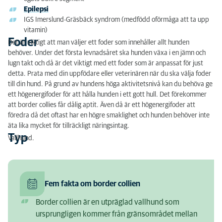
Epilepsi
IGS Imerslund-Gräsbäck syndrom (medfödd oförmåga att ta upp
vitamin)
Foder
Det är viktigt att man väljer ett foder som innehåller allt hunden
behöver. Under det första levnadsåret ska hunden växa i en jämn och
lugn takt och då är det viktigt med ett foder som är anpassat för just
detta. Prata med din uppfödare eller veterinären när du ska välja foder
till din hund. På grund av hundens höga aktivitetsnivå kan du behöva ge
ett högenergifoder för att hålla hunden i ett gott hull. Det förekommer
att border collies får dålig aptit. Även då är ett högenergifoder att
föredra då det oftast har en högre smaklighet och hunden behöver inte
äta lika mycket för tillräckligt näringsintag.
Typ
Vallhund.
Fem fakta om border collien
Border collien är en utpräglad vallhund som
ursprungligen kommer från gränsområdet mellan