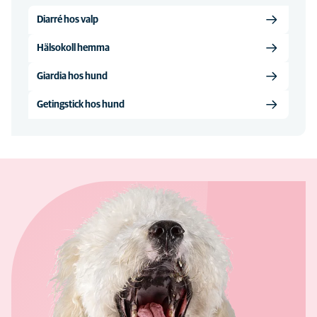
Diarré hos valp
Hälsokoll hemma
Giardia hos hund
Getingstick hos hund