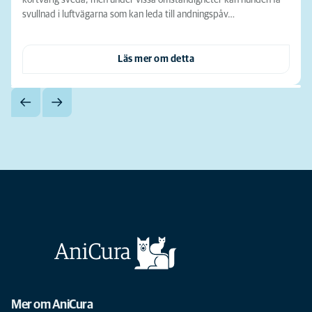
svullnad i luftvägarna som kan leda till andningspåv…
Läs mer om detta
Mer om AniCura