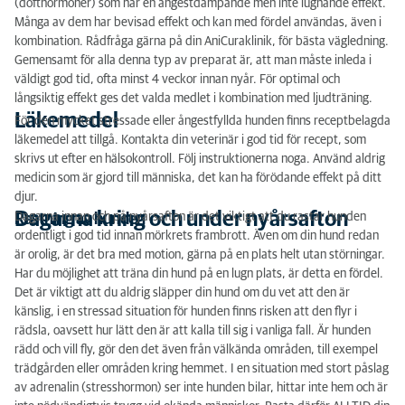
(dofthormoner) som har en ångestdämpande men inte lugnande effekt.
Många av dem har bevisad effekt och kan med fördel användas, även i
kombination. Rådfråga gärna på din AniCuraklinik, för bästa vägledning.
Gemensamt för alla denna typ av preparat är, att man måste inleda i
väldigt god tid, ofta minst 4 veckor innan nyår. För optimal och
långsiktig effekt ges det valda medlet i kombination med ljudträning.
Läkemedel
För den mycket stressade eller ångestfyllda hunden finns receptbelagda
läkemedel att tillgå. Kontakta din veterinär i god tid för recept, som
skrivs ut efter en hälsokontroll. Följ instruktionerna noga. Använd aldrig
medicin som är gjord till människa, det kan ha förödande effekt på ditt
djur.
Dagarna kring och under nyårsafton
Dagarna innan och på nyårsafton är det viktigt att du rastar hunden
Rastning av hunden
ordentligt i god tid innan mörkrets frambrott. Även om din hund redan
är orolig, är det bra med motion, gärna på en plats helt utan störningar.
Har du möjlighet att träna din hund på en lugn plats, är detta en fördel.
Det är viktigt att du aldrig släpper din hund om du vet att den är
känslig, i en stressad situation för hunden finns risken att den flyr i
rädsla, oavsett hur lätt den är att kalla till sig i vanliga fall. Är hunden
rädd och vill fly, gör den det även från välkända områden, till exempel
trädgården eller områden kring hemmet. I en situation med stort påslag
av adrenalin (stresshormon) ser inte hunden bilar, hittar inte hem och är