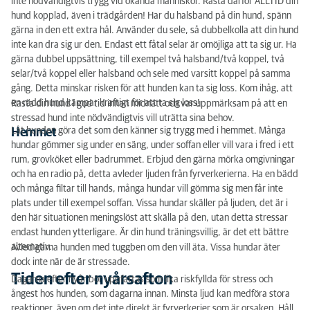
inte nödvändigtvis trygg vid okända människor. Rasta därför ALLTID din
hund kopplad, även i trädgården! Har du halsband på din hund, spänn
gärna in den ett extra hål. Använder du sele, så dubbelkolla att din hund
inte kan dra sig ur den. Endast ett fåtal selar är omöjliga att ta sig ur. Ha
gärna dubbel uppsättning, till exempel två halsband/två koppel, två
selar/två koppel eller halsband och sele med varsitt koppel på samma
gång. Detta minskar risken för att hunden kan ta sig loss. Kom ihåg, att
en rädd hund kämpar kraftigt för att ta sig loss!
Rasta din hund i god tid innan midnatt och var uppmärksam på att en
stressad hund inte nödvändigtvis vill uträtta sina behov.
Låt hunden göra det som den känner sig trygg med i hemmet. Många
Hemmet
hundar gömmer sig under en säng, under soffan eller vill vara i fred i ett
rum, grovköket eller badrummet. Erbjud den gärna mörka omgivningar
och ha en radio på, detta avleder ljuden från fyrverkerierna. Ha en bädd
och många filtar till hands, många hundar vill gömma sig men får inte
plats under till exempel soffan. Vissa hundar skäller på ljuden, det är i
den här situationen meningslöst att skälla på den, utan detta stressar
endast hunden ytterligare. Är din hund träningsvillig, är det ett bättre
alternativ.
Avled gärna hunden med tuggben om den vill äta. Vissa hundar äter
dock inte när de är stressade.
Tiden efter nyårsafton
Dagarna efter nyår bör uppfattas som lika riskfyllda för stress och
ångest hos hunden, som dagarna innan. Minsta ljud kan medföra stora
reaktioner, även om det inte direkt är fyrverkerier som är orsaken. Håll