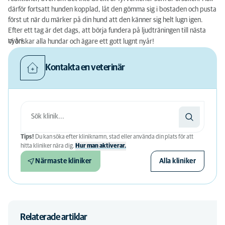
därför fortsatt hunden kopplad, låt den gömma sig i bostaden och pusta
först ut när du märker på din hund att den känner sig helt lugn igen.
Efter ett tag är det dags, att börja fundera på ljudträningen till nästa
nyår!
Vi önskar alla hundar och ägare ett gott lugnt nyår!
Kontakta en veterinär
Tips!
Du kan söka efter kliniknamn, stad eller använda din plats för att
hitta kliniker nära dig.
Hur man aktiverar.
Närmaste kliniker
Alla kliniker
Relaterade artiklar