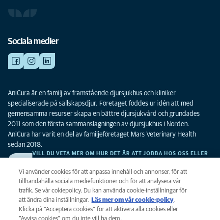
Sociala medier
AniCura är en familj av framstående djursjukhus och kliniker
specialiserade på sällskapsdjur. Företaget föddes ur idén att med
gemensamma resurser skapa en bättre djursjukvård och grundades
2011 som den första sammanslagningen av djursjukhus i Norden.
AniCura har varit en del av familjeföretaget Mars Veterinary Health
sedan 2018.
VILL DU VETA MER OM HUR DET ÄR ATT JOBBA HOS OSS ELLER
SE LEDIGA TJÄNSTER?
Vi söker alltid efter fler duktiga kollegor. Klicka här för att komma till vår
Vi använder cookies för att anpassa innehåll och annonser, för att
karriärsida.
tillhandahålla sociala mediefunktioner och för att analysera vår
trafik. Se vår cokiepolicy. Du kan använda cookie-inställningar för
att ändra dina inställningar.
Läs mer om vår cookie-policy
(opens in a
.
Integritet
Klicka på ”Acceptera cookies” för att aktivera alla cookies eller
new tab)
Legalt
”Avvisa cookies” om du inte vill ha dem.