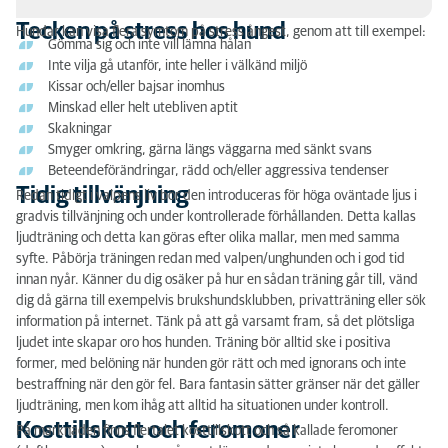
Tecken på stress hos hund
Hundar kan visa flera symtom på stress ångest, genom att till exempel:
Gömma sig och inte vill lämna hålan
Tecken på stress hos hund
Inte vilja gå utanför, inte heller i välkänd miljö
Tidig tillvänjning
Kissar och/eller bajsar inomhus
Minskad eller helt utebliven aptit
Kosttillskott och feromoner
Skakningar
Smyger omkring, gärna längs väggarna med sänkt svans
Läkemedel
Beteendeförändringar, rädd och/eller aggressiva tendenser
Tidig tillvänjning
Redan tidigt i valpens liv bör den introduceras för höga oväntade ljus i
Dagarna kring och under nyårsafton
gradvis tillvänjning och under kontrollerade förhållanden. Detta kallas
ljudträning och detta kan göras efter olika mallar, men med samma
Tiden efter nyårsafton
syfte. Påbörja träningen redan med valpen/unghunden och i god tid
innan nyår. Känner du dig osäker på hur en sådan träning går till, vänd
dig då gärna till exempelvis brukshundsklubben, privatträning eller sök
information på internet. Tänk på att gå varsamt fram, så det plötsliga
ljudet inte skapar oro hos hunden. Träning bör alltid ske i positiva
former, med belöning när hunden gör rätt och med ignorans och inte
bestraffning när den gör fel. Bara fantasin sätter gränser när det gäller
ljudträning, men kom ihåg att alltid ha situationen under kontroll.
Kosttillskott och feromoner
På marknaden finns flertalet kosttillskott och så kallade feromoner