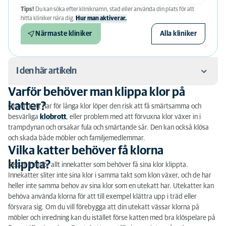
Tips!
Du kan söka efter kliniknamn, stad eller använda din plats för att
hitta kliniker nära dig.
Hur man aktiverar.
Närmaste kliniker
Alla kliniker
I den här artikeln
Varför behöver man klippa klor på
Varför behöver man klippa klor på katter?
katter?
Om en katt har för långa klor löper den risk att få smärtsamma och
besvärliga
klobrott
, eller problem med att förvuxna klor växer in i
Vilka katter behöver få klorna klippta?
trampdynan och orsakar fula och smärtande sår. Den kan också klösa
och skada både möbler och familjemedlemmar.
Hur ofta ska du klippa klorna på din katt?
Vilka katter behöver få klorna
Klippa klor hemma
klippta?
Det är framför allt innekatter som behöver få sina klor klippta.
Innekatter sliter inte sina klor i samma takt som klon växer, och de har
Kloklippning på klinik
heller inte samma behov av sina klor som en utekatt har. Utekatter kan
behöva använda klorna för att till exempel klättra upp i träd eller
försvara sig. Om du vill förebygga att din utekatt vässar klorna på
möbler och inredning kan du istället förse katten med bra klöspelare på