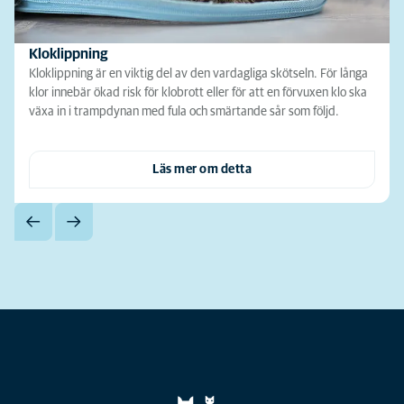
Kloklippning
Kloklippning är en viktig del av den vardagliga skötseln. För långa
klor innebär ökad risk för klobrott eller för att en förvuxen klo ska
växa in i trampdynan med fula och smärtande sår som följd.
Läs mer om detta