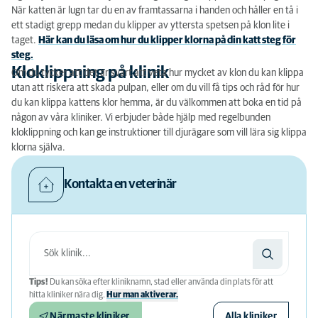
När katten är lugn tar du en av framtassarna i handen och håller en tå i
ett stadigt grepp medan du klipper av yttersta spetsen på klon lite i
taget.
Här kan du läsa om hur du klipper klorna på din katt steg för
steg.
Kloklippning på klinik
Om du tycker att det är svårt att veta hur mycket av klon du kan klippa
utan att riskera att skada pulpan, eller om du vill få tips och råd för hur
du kan klippa kattens klor hemma, är du välkommen att boka en tid på
någon av våra kliniker. Vi erbjuder både hjälp med regelbunden
kloklippning och kan ge instruktioner till djurägare som vill lära sig klippa
klorna själva.
Kontakta en veterinär
Tips!
Du kan söka efter kliniknamn, stad eller använda din plats för att
hitta kliniker nära dig.
Hur man aktiverar.
Närmaste kliniker
Alla kliniker