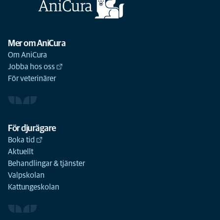
Mer om AniCura
Om AniCura
Jobba hos oss
För veterinärer
För djurägare
Boka tid
Aktuellt
Behandlingar & tjänster
Valpskolan
Kattungeskolan