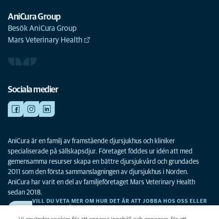
AniCura Group
Besök AniCura Group
Mars Veterinary Health
Sociala medier
AniCura är en familj av framstående djursjukhus och kliniker
specialiserade på sällskapsdjur. Företaget föddes ur idén att med
gemensamma resurser skapa en bättre djursjukvård och grundades
2011 som den första sammanslagningen av djursjukhus i Norden.
AniCura har varit en del av familjeföretaget Mars Veterinary Health
sedan 2018.
VILL DU VETA MER OM HUR DET ÄR ATT JOBBA HOS OSS ELLER
SE LEDIGA TJÄNSTER?
Vi söker alltid efter fler duktiga kollegor. Klicka här för att komma till vår