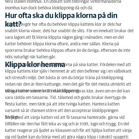
flera ställen inomhus. En utekatt som tillbringar vintermånaderna
inomhus kan dock behöva kloklippning då och då.
Hur ofta ska du klippa klorna på din
katt?
Det som avgör hur ofta du behöver klippa kattens klor är dels hur
snabbt klorna växer, dels hur snabbt de slits. För en innekatt brukar det
vara lagom att få klorna klippta någon gång i månaden, men en del
katter behöver klippa klorna oftare, andra mer sällan. Klorna på
sporrarna brukar behöva klippas oftare än de övriga, eftersom de inte
nöts naturligt när katten går.
Klippa klor hemma
Många djurägare klipper själva klorna på sina katter. Fördelen med att
klippa kattens klor själv i hemmet är att den befinner sig i en välbekant
och stressfri miljö. Det bästa är om du börjar träna på kloklippning
redan när den är liten kattunge, men det går för det mesta utmärkt att
vänja även en vuxen katt vid kloklippning.
Många katter tolererar att man klipper deras klor, även om en del kan
vara rädda om tassarna. Tid, tålamod och godis brukar övertyga de
flesta katter, men tänk på att inte tvinga katten. Hantera katten
varsamt så är chansen större att den accepterar kloklippningen
frivilligt.
Börja med att vänja katten vid att få tassarna hanterade, gärna vid
tillfällen när den har fått leka av sig och är trött, lugn och trygg. En del
katter reagerar på ljudet av klosaxen och för att hjälpa katten att vänja
sig vid ljudet kan du börja med att göra några klipp i (okokt) spagetti.