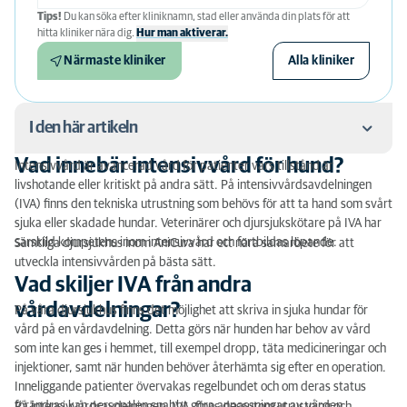
Tips!
Du kan söka efter kliniknamn, stad eller använda din plats för att
hitta kliniker nära dig.
Hur man aktiverar.
Närmaste kliniker
Alla kliniker
I den här artikeln
Vad innebär intensivvård för hund?
Intensivvård är avancerad vård för patienter vars tillstånd är
Vad innebär intensivvård för hund?
livshotande eller kritiskt på andra sätt. På intensivvårdsavdelningen
(IVA) finns den tekniska utrustning som behövs för att ta hand som svårt
Vad skiljer IVA från andra vårdavdelningar?
sjuka eller skadade hundar. Veterinärer och djursjukskötare på IVA har
särskild kompetens inom intensivvård och fortbildas löpande.
Samtliga djursjukhus inom AniCura har ett nära samarbete för att
När kan en hund behöva intensivvård?
utveckla intensivvården på bästa sätt.
Vad skiljer IVA från andra
vårdavdelningar?
På våra djursjukhus finns det möjlighet att skriva in sjuka hundar för
vård på en vårdavdelning. Detta görs när hunden har behov av vård
som inte kan ges i hemmet, till exempel dropp, täta medicineringar och
injektioner, samt när hunden behöver återhämta sig efter en operation.
Inneliggande patienter övervakas regelbundet och om deras status
förändras kan personalen snabbt göra anpassningar av vården.