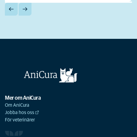
Mer om AniCura
Om AniCura
Jobba hos oss
För veterinärer