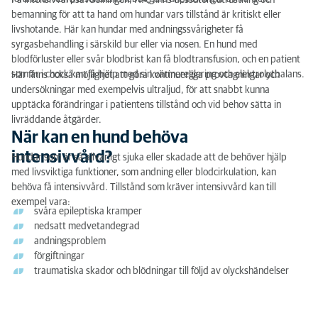
På intensivvårdsavdelningen, IVA, finns dessutom utrustning och
bemanning för att ta hand om hundar vars tillstånd är kritiskt eller
livshotande. Här kan hundar med andningssvårigheter få
syrgasbehandling i särskild bur eller via nosen. En hund med
blodförluster eller svår blodbrist kan få blodtransfusion, och en patient
som är i chock kan få hjälp med sin värmereglering och elektrolytbalans.
Här finns också möjlighet att göra kontinuerliga provtagningar och
undersökningar med exempelvis ultraljud, för att snabbt kunna
upptäcka förändringar i patientens tillstånd och vid behov sätta in
livräddande åtgärder.
När kan en hund behöva
intensivvård?
Hundar som är så allvarligt sjuka eller skadade att de behöver hjälp
med livsviktiga funktioner, som andning eller blodcirkulation, kan
behöva få intensivvård. Tillstånd som kräver intensivvård kan till
exempel vara:
svåra epileptiska kramper
nedsatt medvetandegrad
andningsproblem
förgiftningar
traumatiska skador och blödningar till följd av olyckshändelser