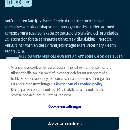
AniCura är en familj av framstående djursjukhus och kliniker
specialiserade på sällskapsdjur. Företaget föddes ur idén att med
gemensamma resurser skapa en bättre djursjukvård och grundades
2011 som den första sammanslagningen av djursjukhus i Norden.
AniCura har varit en del av familjeföretaget Mars Veterinary Health
sedan 2018.
VILL DU VETA MER OM HUR DET ÄR ATT JOBBA HOS OSS ELLER
SE LEDIGA TJÄNSTER?
Vi söker alltid efter fler duktiga kollegor. Klicka här för att komma till vår
Vi använder cookies för att anpassa innehåll och annonser, för att
karriärsida.
tillhandahålla sociala mediefunktioner och för att analysera vår
trafik. Se vår cokiepolicy. Du kan använda cookie-inställningar för
att ändra dina inställningar.
Läs mer om vår cookie-policy
(opens in a
.
Integritet
Klicka på ”Acceptera cookies” för att aktivera alla cookies eller
new tab)
Legalt
”Avvisa cookies” om du inte vill ha dem.
Cookiepolicy
Cookie-inställningar
Tillgänglighet
Global Human Rights
AniCura är ett dotterbolag till Mars, Inc © 2026
Avvisa cookies