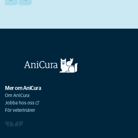
Mer om AniCura
Om AniCura
Jobba hos oss
För veterinärer