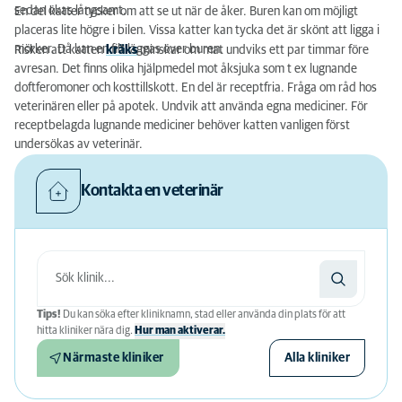
sedan ökas långsamt.
En del katter tycker om att se ut när de åker. Buren kan om möjligt
placeras lite högre i bilen. Vissa katter kan tycka det är skönt att ligga i
mörker. Då kan en filt läggas över buren.
Risken att katten
kräks
minskar om mat undviks ett par timmar före
avresan. Det finns olika hjälpmedel mot åksjuka som t ex lugnande
doftferomoner och kosttillskott. En del är receptfria. Fråga om råd hos
veterinären eller på apotek. Undvik att använda egna mediciner. För
receptbelagda lugnande mediciner behöver katten vanligen först
undersökas av veterinär.
Kontakta en veterinär
Tips!
Du kan söka efter kliniknamn, stad eller använda din plats för att
hitta kliniker nära dig.
Hur man aktiverar.
Närmaste kliniker
Alla kliniker