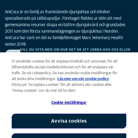
AniCura är en familj av framstående djursjukhus och kliniker
specialiserade på sällskapsdjur. Företaget föddes ur idén att med
gemensamma resurser skapa en bättre djursjukvård och grundades
2011 som den första sammanslagningen av djursjukhus i Norden.
AniCura har varit en del av familjeföretaget Mars Veterinary Health
sedan 2018.
VILL DU VETA MER OM HUR DET ÄR ATT JOBBA HOS OSS ELLER
SE LEDIGA TJÄNSTER?
Vi söker alltid efter fler duktiga kollegor. Klicka här för att komma till vår
Vi använder cookies för att anpassa innehåll och annonser, för att
karriärsida.
tillhandahålla sociala mediefunktioner och för att analysera vår
trafik. Se vår cokiepolicy. Du kan använda cookie-inställningar för
att ändra dina inställningar.
Läs mer om vår cookie-policy
(opens in a
.
Integritet
Klicka på ”Acceptera cookies” för att aktivera alla cookies eller
new tab)
Legalt
”Avvisa cookies” om du inte vill ha dem.
Cookiepolicy
Cookie-inställningar
Tillgänglighet
Global Human Rights
AniCura är ett dotterbolag till Mars, Inc © 2026
Avvisa cookies