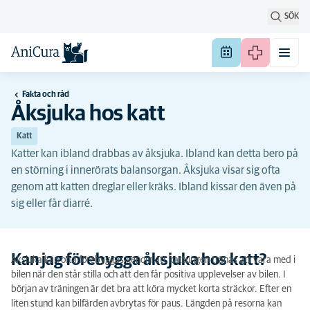
SÖK
Fakta och råd
Åksjuka hos katt
Katt
Katter kan ibland drabbas av åksjuka. Ibland kan detta bero på
en störning i innerörats balansorgan. Åksjuka visar sig ofta
genom att katten dreglar eller kräks. Ibland kissar den även på
sig eller får diarré.
Kan jag förebygga åksjuka hos katt?
Åksjuka kan ofta förebyggas genom att kattungen tränas att vara med i
bilen när den står stilla och att den får positiva upplevelser av bilen. I
början av träningen är det bra att köra mycket korta sträckor. Efter en
liten stund kan bilfärden avbrytas för paus. Längden på resorna kan