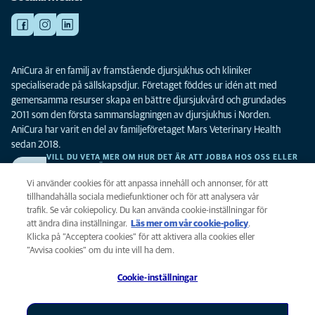
AniCura är en familj av framstående djursjukhus och kliniker
specialiserade på sällskapsdjur. Företaget föddes ur idén att med
gemensamma resurser skapa en bättre djursjukvård och grundades
2011 som den första sammanslagningen av djursjukhus i Norden.
AniCura har varit en del av familjeföretaget Mars Veterinary Health
sedan 2018.
VILL DU VETA MER OM HUR DET ÄR ATT JOBBA HOS OSS ELLER
SE LEDIGA TJÄNSTER?
Vi söker alltid efter fler duktiga kollegor. Klicka här för att komma till vår
Vi använder cookies för att anpassa innehåll och annonser, för att
karriärsida.
tillhandahålla sociala mediefunktioner och för att analysera vår
trafik. Se vår cokiepolicy. Du kan använda cookie-inställningar för
att ändra dina inställningar.
Läs mer om vår cookie-policy
(opens in a
.
Integritet
Klicka på ”Acceptera cookies” för att aktivera alla cookies eller
new tab)
Legalt
”Avvisa cookies” om du inte vill ha dem.
Cookiepolicy
Cookie-inställningar
Tillgänglighet
Global Human Rights