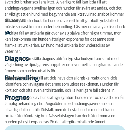
även det brukar ses i ansiktet. Allvarligare fall kan leda till att
andningsvägarna svullnar igen och hunden får svårt att andas, och det
är viktigt att en hund med begynnande ansiktssvullnad snabbt kommer
till veterinär.
Vid anafylaktisk chock får hunden även ett kraftigt blodtrycksfall och
måste snarast komma under behandling. Läs mer om anafylaktisk chock
här
.
Lindriga fall av urtikaria går över av sig själva efter några timmar, men
kan återkomma om hunden återigen exponeras för det ämne som
framkallat urtikarian. En hund med urtikaria bör undersökas av
veterinär.
Diagnos
Veterinären kan ställa diagnos utifrån typiska hudsymtom samt med
vägledning av djurägarens uppgifter om eventuella allergiframkallande
ämnen som hunden utsatts för.
Behandling
Behandlingen syftar till att dels häva den allergiska reaktionen, dels
identifiera och avlägsna det ämne som utlöst reaktionen. Hunden får
kortison och ofta även antihistamin, och i allvarligare fall adrenalin.
Prognos
Prognosen avgörs av hur kraftiga symtom hunden har och av att den får
lämplig behandling i tid. Angioödem med andningspåverkan kan i
allvarliga fall leda till dödsfall, men de flesta hundar med urtikaria
brukar återhämta sig bra. Nässelutslagen kan dock återkomma om
hunden på nytt exponeras för det allergiframkallande ämnet.