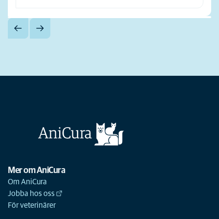
Mer om AniCura
Om AniCura
Jobba hos oss
För veterinärer