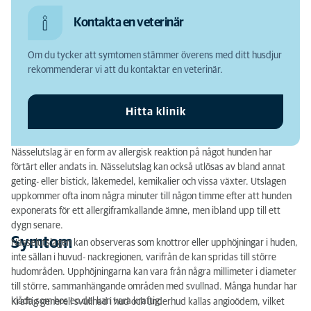
Symtom
Kontakta en veterinär
Diagnos
Om du tycker att symtomen stämmer överens med ditt husdjur
Behandling
rekommenderar vi att du kontaktar en veterinär.
Prognos
Hitta klinik
Nässelutslag är en form av allergisk reaktion på något hunden har
förtärt eller andats in. Nässelutslag kan också utlösas av bland annat
geting- eller bistick, läkemedel, kemikalier och vissa växter. Utslagen
uppkommer ofta inom några minuter till någon timme efter att hunden
exponerats för ett allergiframkallande ämne, men ibland upp till ett
dygn senare.
Symtom
Nässelutslagen kan observeras som knottror eller upphöjningar i huden,
inte sällan i huvud- nackregionen, varifrån de kan spridas till större
hudområden. Upphöjningarna kan vara från några millimeter i diameter
till större, sammanhängande områden med svullnad. Många hundar har
klåda som hos en del kan vara kraftig.
Kraftig generell svullnad i hud och underhud kallas angioödem, vilket