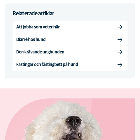
Relaterade artiklar
Att jobba som veterinär
Diarré hos hund
Den krävande unghunden
Fästingar och fästingbett på hund