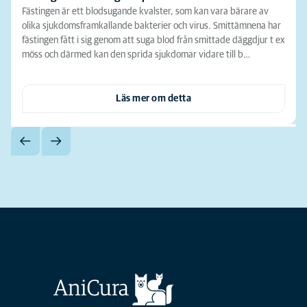
Fästingen är ett blodsugande kvalster, som kan vara bärare av
olika sjukdomsframkallande bakterier och virus. Smittämnena har
fästingen fått i sig genom att suga blod från smittade däggdjur t ex
möss och därmed kan den sprida sjukdomar vidare till b…
Läs mer om detta