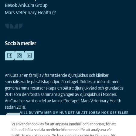
Besök AniCura Group
Mars Veterinary Health
Sociala medier
AniCura är en familj av framstående djursjukhus och kliniker
specialiserade på sällskapsdjur. Företaget föddes ur idén att med
gemensamma resurser skapa en bättre djursjukvård och grundades
2011 som den första sammanslagningen av djursjukhus i Norden.
AniCura har varit en del av familjeföretaget Mars Veterinary Health
sedan 2018.
VILL DU VETA MER OM HUR DET ÄR ATT JOBBA HOS OSS ELLER
SE LEDIGA TJÄNSTER?
Vi söker alltid efter fler duktiga kollegor. Klicka här för att komma till vår
Vi använder cookies för att anpassa innehåll och annonser, för att
karriärsida.
tillhandahålla sociala mediefunktioner och för att analysera vår
trafik. Se vår cokiepolicy. Du kan använda cookie-inställningar för