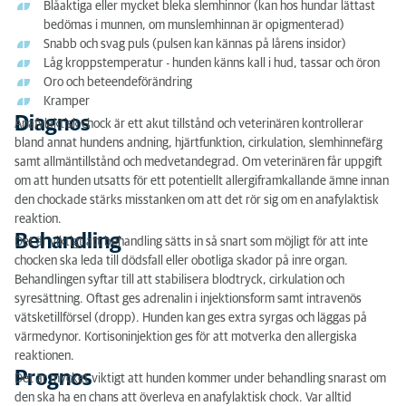
Blåaktiga eller mycket bleka slemhinnor (kan hos hundar lättast
bedömas i munnen, om munslemhinnan är opigmenterad)
Snabb och svag puls (pulsen kan kännas på lårens insidor)
Låg kroppstemperatur - hunden känns kall i hud, tassar och öron
Oro och beteendeförändring
Kramper
Diagnos
Anafylaktisk chock är ett akut tillstånd och veterinären kontrollerar
bland annat hundens andning, hjärtfunktion, cirkulation, slemhinnefärg
samt allmäntillstånd och medvetandegrad. Om veterinären får uppgift
om att hunden utsatts för ett potentiellt allergiframkallande ämne innan
den chockade stärks misstanken om att det rör sig om en anafylaktisk
reaktion.
Behandling
Det är viktigt att behandling sätts in så snart som möjligt för att inte
chocken ska leda till dödsfall eller obotliga skador på inre organ.
Behandlingen syftar till att stabilisera blodtryck, cirkulation och
syresättning. Oftast ges adrenalin i injektionsform samt intravenös
vätsketillförsel (dropp). Hunden kan ges extra syrgas och läggas på
värmedynor. Kortisoninjektion ges för att motverka den allergiska
reaktionen.
Prognos
Det är mycket viktigt att hunden kommer under behandling snarast om
den ska ha en chans att överleva en anafylaktisk chock. Var alltid