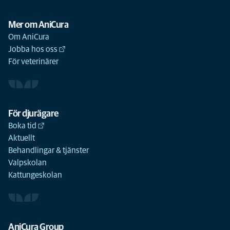
Mer om AniCura
Om AniCura
Jobba hos oss
För veterinärer
För djurägare
Boka tid
Aktuellt
Behandlingar & tjänster
Valpskolan
Kattungeskolan
AniCura Group