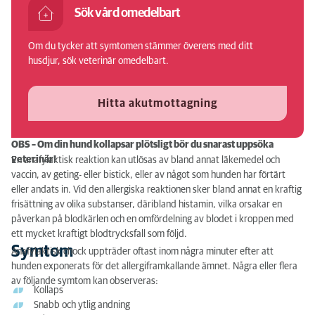
Sök vård omedelbart
Diagnos
Om du tycker att symtomen stämmer överens med ditt
Behandling
husdjur, sök veterinär omedelbart.
Prognos
Hitta akutmottagning
Förebyggande
OBS – Om din hund kollapsar plötsligt bör du snarast uppsöka
veterinär!
En anafylaktisk reaktion kan utlösas av bland annat läkemedel och
vaccin, av geting- eller bistick, eller av något som hunden har förtärt
eller andats in. Vid den allergiska reaktionen sker bland annat en kraftig
frisättning av olika substanser, däribland histamin, vilka orsakar en
påverkan på blodkärlen och en omfördelning av blodet i kroppen med
ett mycket kraftigt blodtrycksfall som följd.
Symtom
Anafylaktisk chock uppträder oftast inom några minuter efter att
hunden exponerats för det allergiframkallande ämnet. Några eller flera
av följande symtom kan observeras:
Kollaps
Snabb och ytlig andning