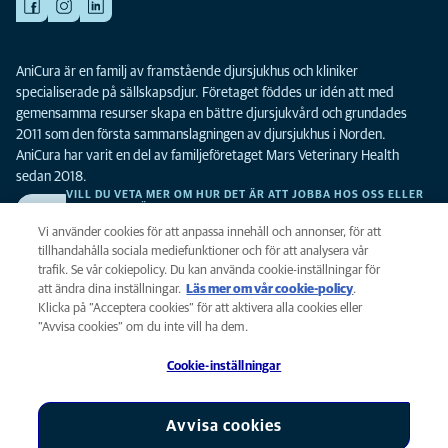
AniCura är en familj av framstående djursjukhus och kliniker
specialiserade på sällskapsdjur. Företaget föddes ur idén att med
gemensamma resurser skapa en bättre djursjukvård och grundades
2011 som den första sammanslagningen av djursjukhus i Norden.
AniCura har varit en del av familjeföretaget Mars Veterinary Health
sedan 2018.
VILL DU VETA MER OM HUR DET ÄR ATT JOBBA HOS OSS ELLER
SE LEDIGA TJÄNSTER?
Vi söker alltid efter fler duktiga kollegor. Klicka här för att komma till vår
Vi använder cookies för att anpassa innehåll och annonser, för att
karriärsida.
tillhandahålla sociala mediefunktioner och för att analysera vår
trafik. Se vår cokiepolicy. Du kan använda cookie-inställningar för
att ändra dina inställningar.
Läs mer om vår cookie-policy
(opens in a
.
Integritet
Klicka på ”Acceptera cookies” för att aktivera alla cookies eller
new tab)
Legalt
”Avvisa cookies” om du inte vill ha dem.
Cookiepolicy
Cookie-inställningar
Tillgänglighet
Global Human Rights
AniCura är ett dotterbolag till Mars, Inc © 2026
Avvisa cookies