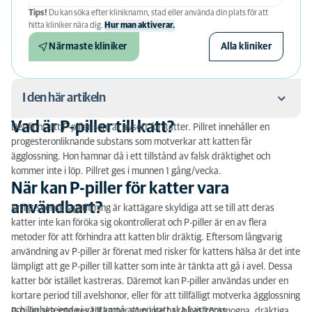
Tips!
Du kan söka efter kliniknamn, stad eller använda din plats för att
hitta kliniker nära dig.
Hur man aktiverar.
Närmaste kliniker
Alla kliniker
I den här artikeln
Vad är P-piller till katt?
Det finns ett P-piller som är avsett för katter. Pillret innehåller en
Vad är P-piller till katt?
progesteronliknande substans som motverkar att katten får
ägglossning. Hon hamnar då i ett tillstånd av falsk dräktighet och
När kan P-piller för katter vara användbart?
kommer inte i löp. Pillret ges i munnen 1 gång/vecka.
När kan P-piller för katter vara
Kan P-piller användas för att avbryta löp hos katt?
användbart?
Enligt svensk lagstiftning är kattägare skyldiga att se till att deras
Nackdelar med P-piller till katt
katter inte kan föröka sig okontrollerat och P-piller är en av flera
metoder för att förhindra att katten blir dräktig. Eftersom långvarig
Hur gör jag för att få tag i P-piller till min katt?
användning av P-piller är förenat med risker för kattens hälsa är det inte
lämpligt att ge P-piller till katter som inte är tänkta att gå i avel. Dessa
katter bör istället kastreras. Däremot kan P-piller användas under en
kortare period till avelshonor, eller för att tillfälligt motverka ägglossning
och löpbeteende i väntan på att en katt ska kastreras.
P-piller ska inte ges till katter som inte har blivit könsmogna, dräktiga