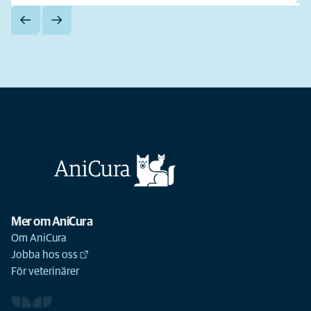
Mer om AniCura
Om AniCura
Jobba hos oss
För veterinärer