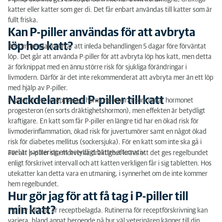
katter eller katter som ger di. Det får enbart användas till katter som är
fullt friska.
Kan P-piller användas för att avbryta
löp hos katt?
Rekommendationen är att inleda behandlingen 5 dagar före förväntat
löp. Det går att använda P-piller för att avbryta löp hos katt, men detta
är förknippat med en ännu större risk för sjukliga förändringar i
livmodern. Därför är det inte rekommenderat att avbryta mer än ett löp
med hjälp av P-piller.
Nackdelar med P-piller till katt
P-piller är ett receptbelagt hormonpreparat som liknar hormonet
progesteron (en sorts dräktighetshormon), men effekten är betydligt
kraftigare. En katt som får P-piller en längre tid har en ökad risk för
livmoderinflammation, ökad risk för juvertumörer samt en något ökad
risk för diabetes mellitus (sockersjuka). För en katt som inte ska gå i
avel är kastrering ett betydligt bättre alternativ.
För att p-piller ska motverka dräktighet krävs att det ges regelbundet
enligt förskrivet intervall och att katten verkligen får i sig tabletten. Hos
utekatter kan detta vara en utmaning, i synnerhet om de inte kommer
hem regelbundet.
Hur gör jag för att få tag i P-piller till
min katt?
P-piller till katt är receptbelagda. Rutinerna för receptförskrivning kan
variera, bland annat beroende på hur väl veterinären känner till din