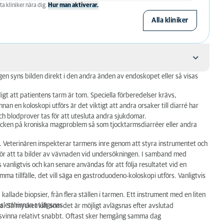
ta kliniker nära dig.
Hur man aktiverar.
Alla kliniker
ngen syns bilden direkt i den andra änden av endoskopet eller så visas
gt att patientens tarm är tom. Speciella förberedelser krävs,
nan en koloskopi utförs är det viktigt att andra orsaker till diarré har
och blodprover tas för att utesluta andra sjukdomar.
r tecken på kroniska magproblem så som tjocktarmsdiarréer eller andra
. Veterinären inspekterar tarmens inre genom att styra instrumentet och
ör att ta bilder av vävnaden vid undersökningen. I samband med
vanligtvis och kan senare användas för att följa resultatet vid en
 tillfälle, det vill säga en gastroduodeno-koloskopi utförs. Vanligtvis
allade biopsier, från flera ställen i tarmen. Ett instrument med en liten
mslemhinnan avlägsnas.
. Så mycket luft som det är möjligt avlägsnas efter avslutad
örsvinna relativt snabbt. Oftast sker hemgång samma dag