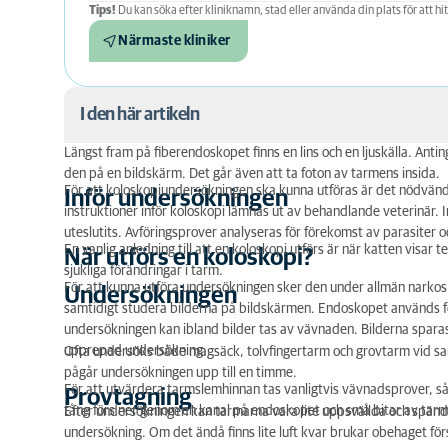
Tips!
Du kan söka efter kliniknamn, stad eller använda din plats för att hit
Närmaste kliniker
I den här artikeln
Längst fram på fiberendoskopet finns en lins och en ljuskälla. Anti
Inför undersökningen
den på en bildskärm. Det går även att ta foton av tarmens insida.
För att koloskopiundersökningen ska kunna utföras är det nödvändi
Inför undersökningen
När utförs en koloskopi?
instruktioner inför koloskopi lämnas ut av behandlande veterinär. In
uteslutits. Avföringsprover analyseras för förekomst av parasiter 
En vanlig anledning till att en koloskopi utförs är när katten visa
Undersökningen
När utförs en koloskopi?
sjukliga förändringar i tarm.
För att kunna utföra undersökningen sker den under allmän narkos
Provtagning
Undersökningen
samtidigt studera bilderna på bildskärmen. Endoskopet används f
undersökningen kan ibland bilder tas av vävnaden. Bilderna sparas 
upprepad undersökning.
Ofta undersöks både magsäck, tolvfingertarm och grovtarm vid samma
pågår undersökningen upp till en timme.
För att utvärdera tarmslemhinnan tas vanligtvis vävnadsprover, så k
Provtagning
tång förs ner genom en kanal på endoskopet och små bitar av tar
Efter undersökningen kan tarmarna vara lite uppsvällda och spända
undersökning. Om det ändå finns lite luft kvar brukar obehaget f