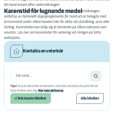
din hund ensam efter undersökningen.
Karenstid för lugnande medel
De lugnande läkemedel som används vid röntgenundersökningen
omfattas av
Nationellt dopingreglemente för hund
och är belagda med
en karenstid under vilken hunden inte får delta vid utställning, prov eller
tävling. Karenstiden kan skilja sig åt beroende på vilken substans som
använts. Läs mer om karenstider för sedering vid röntgen på SKKs
webbplats.
Kontakta en veterinär
Tips!
Du kan söka efter kliniknamn, stad eller använda din plats för att
hitta kliniker nära dig.
Hur man aktiverar.
Närmaste kliniker
Alla kliniker