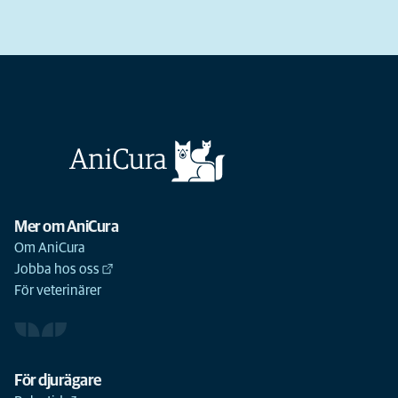
Mer om AniCura
Om AniCura
Jobba hos oss
För veterinärer
För djurägare