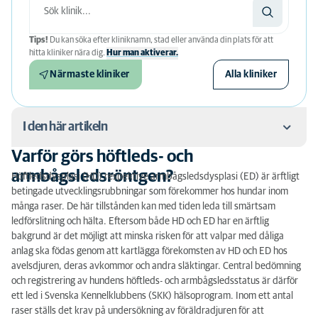
Tips!
Du kan söka efter kliniknamn, stad eller använda din plats för att
hitta kliniker nära dig.
Hur man aktiverar.
Närmaste kliniker
Alla kliniker
I den här artikeln
Varför görs höftleds- och
Varför görs höftleds- och armbågsledsröntgen?
armbågsledsröntgen?
Höftledsdysplasi (HD) respektive armbågsledsdysplasi (ED) är ärftligt
betingade utvecklingsrubbningar som förekommer hos hundar inom
Vad kan upptäckas på en höftledsröntgen eller
många raser. De här tillstånden kan med tiden leda till smärtsam
armbågsledsröntgen?
ledförslitning och hälta. Eftersom både HD och ED har en ärftlig
bakgrund är det möjligt att minska risken för att valpar med dåliga
När är det lämpligt att göra HD/ED-röntgen?
anlag ska födas genom att kartlägga förekomsten av HD och ED hos
avelsdjuren, deras avkommor och andra släktingar. Central bedömning
Beställ avläsning hos SKK
och registrering av hundens höftleds- och armbågsledsstatus är därför
ett led i Svenska Kennelklubbens (SKK) hälsoprogram. Inom ett antal
Hur går HD/ED-röntgen till?
raser ställs det krav på undersökning av föräldradjuren för att