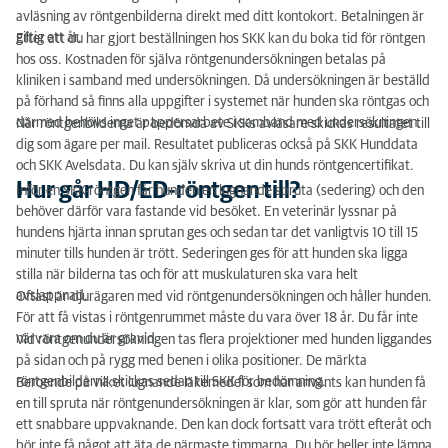
avläsning av röntgenbilderna direkt med ditt kontokort. Betalningen är
giltig ett år.
Efter att du har gjort beställningen hos SKK kan du boka tid för röntgen
hos oss. Kostnaden för själva röntgenundersökningen betalas på
kliniken i samband med undersökningen. Då undersökningen är beställd
på förhand så finns alla uppgifter i systemet när hunden ska röntgas och
därmed behövs inget pappersarbete i samband med undersökningen.
När röntgenbilderna är bedömda av SKKs avläsare skickas resultatet till
dig som ägare per mail. Resultatet publiceras också på SKK Hunddata
och SKK Avelsdata. Du kan själv skriva ut din hunds röntgencertifikat.
Hur går HD/ED-röntgen till?
Inför en SKK-röntgen får hunden en lugnande spruta (sedering) och den
behöver därför vara fastande vid besöket. En veterinär lyssnar på
hundens hjärta innan sprutan ges och sedan tar det vanligtvis 10 till 15
minuter tills hunden är trött. Sederingen ges för att hunden ska ligga
stilla när bilderna tas och för att muskulaturen ska vara helt
avslappnad.
Oftast är djurägaren med vid röntgenundersökningen och håller hunden.
För att få vistas i röntgenrummet måste du vara över 18 år. Du får inte
närvara om du är gravid.
Vid röntgenundersökningen tas flera projektioner med hunden liggandes
på sidan och på rygg med benen i olika positioner. De märkta
röntgenbilderna skickas sedan till SKK för bedömning.
Beroende på vilket lugnande läkemedel som har använts kan hunden få
en till spruta när röntgenundersökningen är klar, som gör att hunden får
ett snabbare uppvaknande. Den kan dock fortsatt vara trött efteråt och
bör inte få något att äta de närmaste timmarna. Du bör heller inte lämna