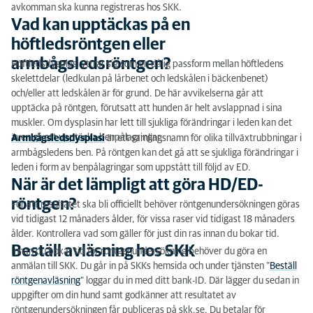
Karenstid för lugnande medel
avkomman ska kunna registreras hos SKK.
Vad kan upptäckas på en
höftledsröntgen eller
armbågsledsröntgen?
Höftledsdysplasi yttrar sig som en dålig passform mellan höftledens
skelettdelar (ledkulan på lårbenet och ledskålen i bäckenbenet)
och/eller att ledskålen är för grund. De här avvikelserna går att
upptäcka på röntgen, förutsatt att hunden är helt avslappnad i sina
muskler. Om dysplasin har lett till sjukliga förändringar i leden kan det
även gå att upptäcka benpålagringar.
Armbågsledsdysplasi
är ett samlingsnamn för olika tillväxtrubbningar i
armbågsledens ben
. På röntgen kan det gå att se sjukliga förändringar i
leden i form av benpålagringar som uppstått till följd av ED.
När är det lämpligt att göra HD/ED-
röntgen?
För att resultatet ska bli officiellt behöver röntgenundersökningen göras
vid tidigast 12 månaders ålder, för vissa raser vid tidigast 18 månaders
ålder. Kontrollera vad som gäller för just din ras innan du bokar tid.
Beställ avläsning hos SKK
Innan du bokar tid för röntgenundersökning behöver du göra en
anmälan till SKK. Du går in på SKKs hemsida och under tjänsten ”
Beställ
röntgenavläsning
” loggar du in med ditt bank-ID. Där lägger du sedan in
uppgifter om din hund samt godkänner att resultatet av
röntgenundersökningen får publiceras på skk.se. Du betalar för