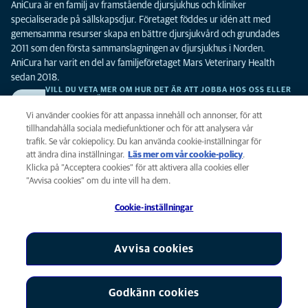
AniCura är en familj av framstående djursjukhus och kliniker
specialiserade på sällskapsdjur. Företaget föddes ur idén att med
gemensamma resurser skapa en bättre djursjukvård och grundades
2011 som den första sammanslagningen av djursjukhus i Norden.
AniCura har varit en del av familjeföretaget Mars Veterinary Health
sedan 2018.
VILL DU VETA MER OM HUR DET ÄR ATT JOBBA HOS OSS ELLER
SE LEDIGA TJÄNSTER?
Vi söker alltid efter fler duktiga kollegor. Klicka här för att komma till vår
Vi använder cookies för att anpassa innehåll och annonser, för att
karriärsida.
tillhandahålla sociala mediefunktioner och för att analysera vår
trafik. Se vår cokiepolicy. Du kan använda cookie-inställningar för
att ändra dina inställningar.
Läs mer om vår cookie-policy
(opens in a
.
Integritet
Klicka på ”Acceptera cookies” för att aktivera alla cookies eller
new tab)
Legalt
”Avvisa cookies” om du inte vill ha dem.
Cookiepolicy
Cookie-inställningar
Tillgänglighet
Global Human Rights
AniCura är ett dotterbolag till Mars, Inc © 2026
Avvisa cookies
Godkänn cookies
Cookie-inställningar