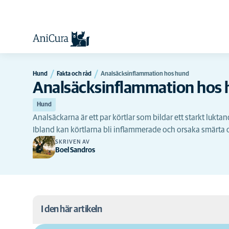
Hund
Fakta och råd
Analsäcksinflammation hos hund
Analsäcksinflammation hos
Hund
Analsäckarna är ett par körtlar som bildar ett starkt lukt
Ibland kan körtlarna bli inflammerade och orsaka smärt
SKRIVEN AV
Boel Sandros
I den här artikeln