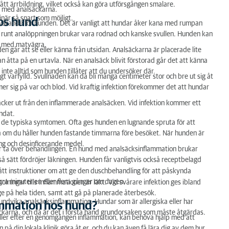
ått ärrbildning, vilket också kan göra utförsgången smalare.
m med analsäckarna.
när så snart som möjligt.
os hund
svärande för hunden. Det är vanligt att hundar åker kana med rumpan
den runt analöppningen brukar vara rodnad och kanske svullen. Hunden kan
ch med matvägra.
 den går att se eller känna från utsidan. Analsäckarna är placerade lite
 åtta på en urtavla. När en analsäck blivit förstorad går det att känna
nte alltid som hunden tillåter att du undersöker där.
t varfylld. Svullnaden kan då bli många centimeter stor och bre ut sig åt
mmer sig på var och blod. Vid kraftig infektion förekommer det att hundar
 läcker ut från den inflammerade analsäcken. Vid infektion kommer ett
andat.
ån de typiska symtomen. Ofta ges hunden en lugnande spruta för att
a om du håller hunden fastande timmarna före besöket. När hunden är
ing och desinficerande medel.
år ta över behandlingen. En hund med analsäcksinflammation brukar
så sätt fördröjer läkningen. Hunden får vanligtvis också receptbelagd
fått instruktioner om att ge den duschbehandling för att påskynda
ra minuter en eller flera gånger om dagen.
ingar tills inflammationen är läkt. Vid svårare infektion ges ibland
krage på hela tiden, samt att gå på planerade återbesök.
undvika analsäcksinflammation. Hundar som är allergiska eller har
ammation hos hund?
ckarna, och då är det i första hand grundorsaken som måste åtgärdas.
ller efter en genomgången inflammation, kan behöva hjälp med att
å din lokala klinik göra åt er, och du kan även få lära dig av dem hur