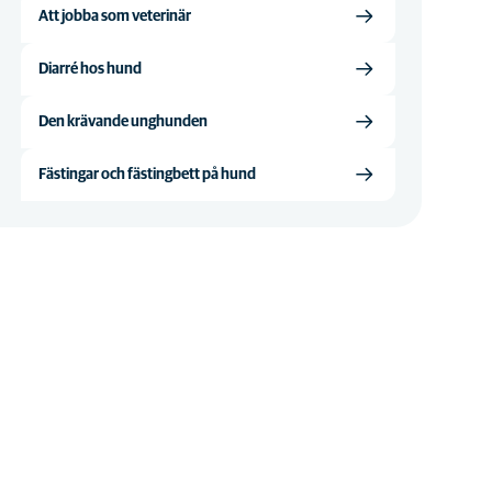
Att jobba som veterinär
Diarré hos hund
Den krävande unghunden
Fästingar och fästingbett på hund