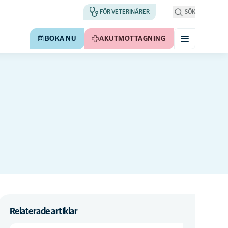
FÖR VETERINÄRER
SÖK
BOKA NU
AKUTMOTTAGNING
Relaterade artiklar