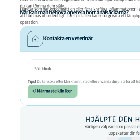
du kan tömma dem själv.
Hundar som har genomgått en eller flera kraftiga inflammationer i a
När kan man behöva operera bort analsäckarna?
att tömmas ut ordentligt. I de här fallen kan kirurgi vara ett lämpl
operation.
Kontakta en veterinär
Tips!
Du kan söka efter kliniknamn, stad eller använda din plats för att hit
Närmaste kliniker
HJÄLPTE DEN H
Vänligen välj vad som passar di
uppskattar din f