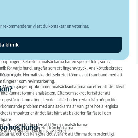
 rekommenderar vi att du kontaktar en veterinär.
ta klinik
alöppningen. Sekretet i analsäckarna har en speciell lukt, som vi
 hund?
nik för varje hund, ungefär som ett fingeravtryck. Analkörtelsekretet
lt och brunt.
nalöppningen. Normalt ska doftsekretet tömmas ut i samband med att
om fungerar som revirmarkering.
rad. Många gånger uppkommer analsäcksinflammation efter att det blivit
ion?
g inte kunnat tömma analsäcken. Eftersom sekret fortsätter att
ppstår inflammation. I en del fall är huden redan från början lite
. Återkommande problem med analsäckarna är vanligare hos allergiska
ket tarmbakterier är det lätt hänt att bakterier får fäste i den
ligare.
om gör det svårt för hunden att tömma analsäckarna:
ion hos hund
för att massera ut sekretet från körtlarna.
e att det ska bli inpackning av sekret.
säckarna, och det kan göra det svårare att tömma dem ordentligt.