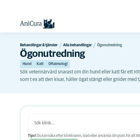
Behandlingar & tjänster
Alla behandlingar
Ögonutredning
Ögonutredning
Hund
Katt
Oftalmologi
Sök veterinärvård snarast om din hund eller katt får ett röt
som t ex att den kisar, håller ögat stängt eller gnider med
Tips!
Du kan söka efter kliniknamn, stad eller använda din plats för att hit