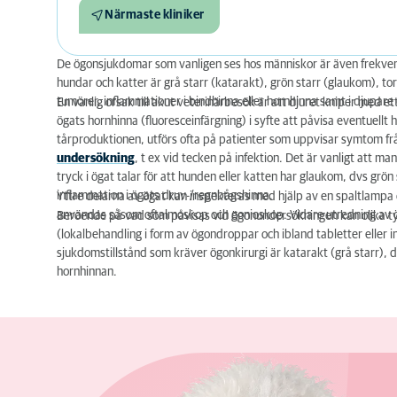
Närmaste kliniker
De ögonsjukdomar som vanligen ses hos människor är även frekv
hundar och katter är grå starr (katarakt), grön starr (glaukom), tor
tumörer, inflammationer i bindhinna eller hornhinna samt i djupare 
En vanlig orsak till akut veterinärbesök är att djuret kniper med ett
ögats hornhinna (fluoresceinfärgning) i syfte att påvisa eventuellt h
tårproduktionen, utförs ofta på patienter som uppvisar symtom från
undersökning
, t ex vid tecken på infektion. Det är vanligt att m
tryck i ögat talar för att hunden eller katten har glaukom, dvs grö
inflammation i ögats druv-/regnbågshinna.
Yttre delarna av ögat kan inspekteras med hjälp av en spaltlampa 
användas såsom oftalmoskop och gonioskop. Vidare utredning av öga
Beroende på vad som påvisas vid ögonundersökningen kan olika typ
(lokalbehandling i form av ögondroppar och ibland tabletter eller
sjukdomstillstånd som kräver ögonkirurgi är katarakt (grå starr), d
hornhinnan.