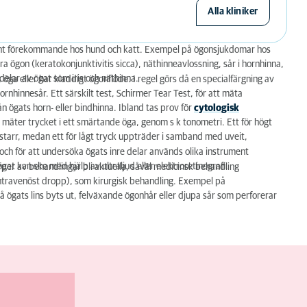
Alla kliniker
ent förekommande hos hund och katt. Exempel på ögonsjukdomar hos
ra ögon (keratokonjunktivitis sicca), näthinneavlossning, sår i hornhinna,
delar av ögat som iris och näthinna.
 öga eller har kladdigt ögonflöde. I regel görs då en specialfärgning av
ornhinnesår. Ett särskilt test, Schirmer Tear Test, för att mäta
 ögats horn- eller bindhinna. Ibland tas prov för
cytologisk
an mäter trycket i ett smärtande öga, genom s k tonometri. Ett för högt
n starr, medan ett för lågt tryck uppträder i samband med uveit,
och för att undersöka ögats inre delar används olika instrument
t kan ske med hjälp av ultraljud eller elektroretinografi.
er av behandlingar bli aktuella, såväl medicinsk behandling
 intravenöst dropp), som kirurgisk behandling. Exempel på
å ögats lins byts ut, felväxande ögonhår eller djupa sår som perforerar