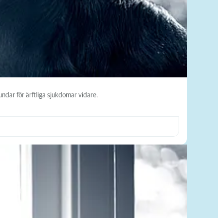
ndar för ärftliga sjukdomar vidare.