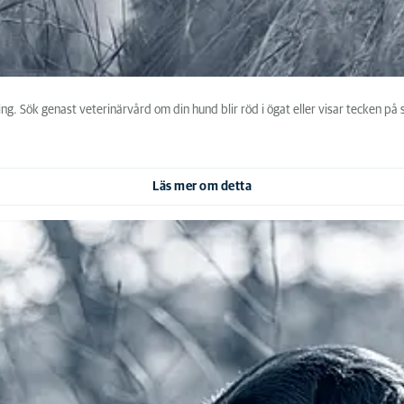
. Sök genast veterinärvård om din hund blir röd i ögat eller visar tecken på sm
Läs mer om detta