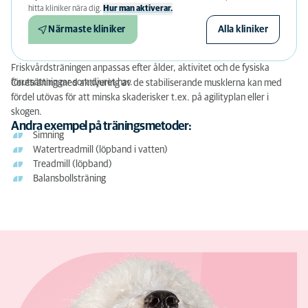
hitta kliniker nära dig.
Hur man aktiverar.
Närmaste kliniker
Alla kliniker
Friskvårdsträningen anpassas efter ålder, aktivitet och de fysiska
förutsättningar som djuret har.
Coreträning med aktivering av de stabiliserande musklerna kan med
fördel utövas för att minska skaderisker t.ex. på agilityplan eller i
skogen.
Andra exempel på träningsmetoder:
Simning
Watertreadmill (löpband i vatten)
Treadmill (löpband)
Balansbollsträning