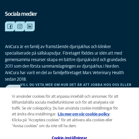
Sociala medier
AniCura är en familj av framstående djursjukhus och kliniker
specialiserade på sällskapsdjur. Företaget föddes ur idén att med
gemensamma resurser skapa en bättre djursjukvård och grundades
2011 som den första sammanslagningen av djursjukhus i Norden.
AniCura har varit en del av familjeföretaget Mars Veterinary Health
sedan 2018.
VILL DU VETA MER OM HUR DET ÄR ATT JOBBA HOS OSS ELLER
SE LEDIGA TJÄNSTER?
Vi söker alltid efter fler duktiga kollegor. Klicka här för att komma till vår
Vi använder cookies för att anpassa innehåll och annonser, för att
karriärsida.
tillhandahålla sociala mediefunktioner och för att analysera vår
trafik. Se vår cokiepolicy. Du kan använda cookie-inställningar för
att ändra dina inställningar.
Läs mer om vår cookie-policy
(opens in a
.
Integritet
Klicka på ”Acceptera cookies” för att aktivera alla cookies eller
new tab)
Legalt
”Avvisa cookies” om du inte vill ha dem.
Cookiepolicy
Cookie-inställningar