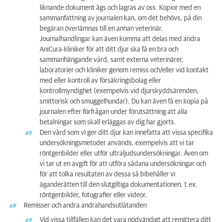
liknande dokument ägs och lagras av oss. Kopior med en
sammanfattning av journalen kan, om det behövs, på din
begäran överlämnas till en annan veterinär.
Journalhandlingar kan även komma att delas med andra
AniCura-kliniker för att ditt djur ska få en bra och
sammanhängande vård, samt externa veterinärer,
laboratorier och kliniker genom remiss och/eller vid kontakt
med eller kontroll av försäkringsbolag eller
kontrollmyndighet (exempelvis vid djurskyddsärenden,
smittorisk och smuggelhundar). Du kan även få en kopia på
journalen efter förfrågan under förutsättning att alla
betalningar som skall erläggas av dig har gjorts.
Den vård som vi ger ditt djur kan innefatta att vissa specifika
undersökningsmetoder används, exempelvis att vi tar
röntgenbilder eller utför ultraljudsundersökningar. Även om
vi tar ut en avgift för att utföra sådana undersökningar och
för att tolka resultaten av dessa så bibehåller vi
äganderätten till den slutgiltiga dokumentationen, t.ex.
röntgenbilder, fotografier eller videor.
Remisser och andra andrahandsutlåtanden
Vid vissa tillfällen kan det vara nödvändigt att remittera ditt