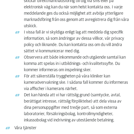
skickar direktmarknadsföring till dig via sms eller på
elektronisk väg kan du när som helst kontakta oss. I varje
meddelande ges du också möjlighet att avböja ytterligare
marknadsföring från oss genom att avregistrera dig från våra
utskick.
I vissa fall är vi skyldiga enligt lag att meddela dig specifik
information, så som ändringar av dessa villkor, vår privacy
policy och liknande. Du kan kontakta oss om du vill ändra
sättet vi kommunicerar med dig.
Observera att både inkommande och utgående samtal kan
komma att spelas in i utbildnings- och kvalitetssyfte. Du
kommer informeras om inspelning sker.
För att säkerställa tryggheten på våra kliniker kan
kameraövervakning ske. I sådana fall kommer du informeras
via affischer i kamerans närhet.
Det kan hända att vi har rättslig grund (samtycke, avtal,
berättigat intresse, rättslig förpliktelse) att dela vissa av
dina personuppgifter med tredje part, så som externa
laboratorier, försäkringsbolag, kontrollmyndigheter,
inkassobolag vid indrivning av utestående betalning.
Våra tjänster