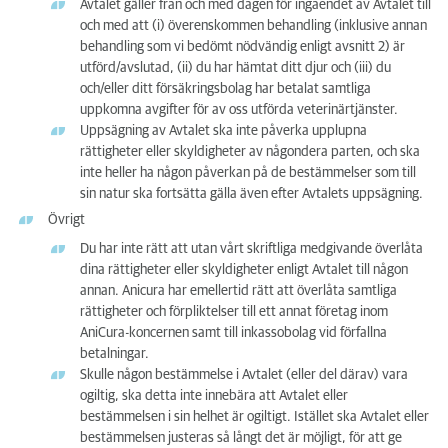
Avtalet gäller från och med dagen för ingåendet av Avtalet till
och med att (i) överenskommen behandling (inklusive annan
behandling som vi bedömt nödvändig enligt avsnitt 2) är
utförd/avslutad, (ii) du har hämtat ditt djur och (iii) du
och/eller ditt försäkringsbolag har betalat samtliga
uppkomna avgifter för av oss utförda veterinärtjänster.
Uppsägning av Avtalet ska inte påverka upplupna
rättigheter eller skyldigheter av någondera parten, och ska
inte heller ha någon påverkan på de bestämmelser som till
sin natur ska fortsätta gälla även efter Avtalets uppsägning.
Övrigt
Du har inte rätt att utan vårt skriftliga medgivande överlåta
dina rättigheter eller skyldigheter enligt Avtalet till någon
annan. Anicura har emellertid rätt att överlåta samtliga
rättigheter och förpliktelser till ett annat företag inom
AniCura-koncernen samt till inkassobolag vid förfallna
betalningar.
Skulle någon bestämmelse i Avtalet (eller del därav) vara
ogiltig, ska detta inte innebära att Avtalet eller
bestämmelsen i sin helhet är ogiltigt. Istället ska Avtalet eller
bestämmelsen justeras så långt det är möjligt, för att ge