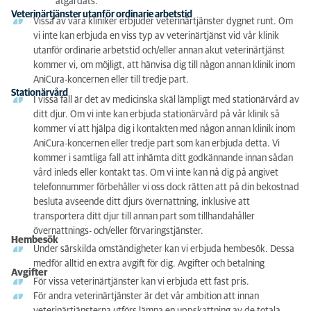
åtgärdats.
Veterinärtjänster utanför ordinarie arbetstid
Vissa av våra kliniker erbjuder veterinärtjänster dygnet runt. Om
vi inte kan erbjuda en viss typ av veterinärtjänst vid vår klinik
utanför ordinarie arbetstid och/eller annan akut veterinärtjänst
kommer vi, om möjligt, att hänvisa dig till någon annan klinik inom
AniCura-koncernen eller till tredje part.
Stationärvård
I vissa fall är det av medicinska skäl lämpligt med stationärvård av
ditt djur. Om vi inte kan erbjuda stationärvård på vår klinik så
kommer vi att hjälpa dig i kontakten med någon annan klinik inom
AniCura-koncernen eller tredje part som kan erbjuda detta. Vi
kommer i samtliga fall att inhämta ditt godkännande innan sådan
vård inleds eller kontakt tas. Om vi inte kan nå dig på angivet
telefonnummer förbehåller vi oss dock rätten att på din bekostnad
besluta avseende ditt djurs övernattning, inklusive att
transportera ditt djur till annan part som tillhandahåller
övernattnings- och/eller förvaringstjänster.
Hembesök
Under särskilda omständigheter kan vi erbjuda hembesök. Dessa
medför alltid en extra avgift för dig. Avgifter och betalning
Avgifter
För vissa veterinärtjänster kan vi erbjuda ett fast pris.
För andra veterinärtjänster är det vår ambition att innan