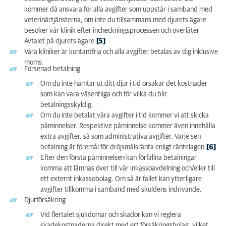
kommer då ansvara för alla avgifter som uppstår i samband med
veterinärtjänsterna, om inte du tillsammans med djurets ägare
besöker vår klinik efter incheckningsprocessen och överlåter
Avtalet på djurets ägare.
[5]
Våra kliniker är kontantfria och alla avgifter betalas av dig inklusive
moms.
Försenad betalning
Om du inte hämtar ut ditt djur i tid orsakar det kostnader
som kan vara väsentliga och för vilka du blir
betalningsskyldig.
Om du inte betalat våra avgifter i tid kommer vi att skicka
påminnelser. Respektive påminnelse kommer även innehålla
extra avgifter, så som administrativa avgifter. Varje sen
betalning är föremål för dröjsmålsränta enligt räntelagen.
[6]
Efter den första påminnelsen kan förfallna betalningar
komma att lämnas över till vår inkassoavdelning och/eller till
ett externt inkassobolag. Om så är fallet kan ytterligare
avgifter tillkomma i samband med skuldens indrivande.
Djurförsäkring
Vid flertalet sjukdomar och skador kan vi reglera
skadekostnaderna direkt med ert försäkringsbolag, vilket