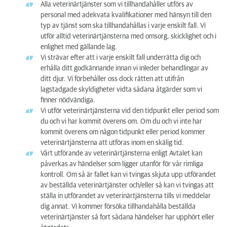
Alla veterinärtjänster som vi tillhandahåller utförs av
personal med adekvata kvalifikationer med hänsyn till den
typ av tjänst som ska tillhandahållas i varje enskilt fall. Vi
utför alltid veterinärtjänsterna med omsorg, skicklighet och i
enlighet med gällande lag.
Vi strävar efter att i varje enskilt fall underrätta dig och
erhålla ditt godkännande innan vi inleder behandlingar av
ditt djur. Vi förbehåller oss dock rätten att utifrån
lagstadgade skyldigheter vidta sådana åtgärder som vi
finner nödvändiga.
Vi utför veterinärtjänsterna vid den tidpunkt eller period som
du och vi har kommit överens om. Om du och vi inte har
kommit överens om någon tidpunkt eller period kommer
veterinärtjänsterna att utföras inom en skälig tid.
Vårt utförande av veterinärtjänsterna enligt Avtalet kan
påverkas av händelser som ligger utanför för vår rimliga
kontroll. Om så är fallet kan vi tvingas skjuta upp utförandet
av beställda veterinärtjänster och/eller så kan vi tvingas att
ställa in utförandet av veterinärtjänsterna tills vi meddelar
dig annat. Vi kommer försöka tillhandahålla beställda
veterinärtjänster så fort sådana händelser har upphört eller