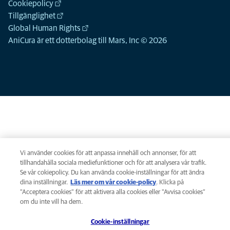
Cookiepolicy
Tillgänglighet
Global Human Rights
AniCura är ett dotterbolag till Mars, Inc © 2026
Boka en tid
Registrera dig för vårt
nyhetsbrev!
Vi använder cookies för att anpassa innehåll och annonser, för att
tillhandahålla sociala mediefunktioner och för att analysera vår trafik.
Missa inte viktig information om hur du kan ge ditt husdjur den
Se vår cokiepolicy. Du kan använda cookie-inställningar för att ändra
bästa omvårdnaden. I AniCura's nyhetsbrev får du den senaste
dina inställningar.
Läs mer om vår cookie-policy
(opens in a new tab)
. Klicka på
informationen, råd och användbara tips för att få ut det bästa
”Acceptera cookies” för att aktivera alla cookies eller ”Avvisa cookies”
tillsammans med din fyrbenta vän.
om du inte vill ha dem.
Email
Cookie-inställningar