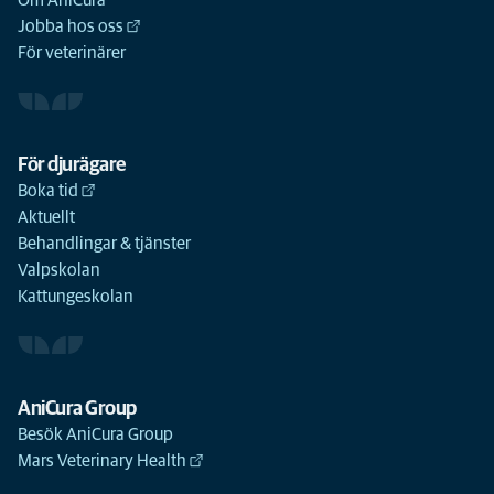
Om AniCura
Jobba hos oss
För veterinärer
För djurägare
Boka tid
Aktuellt
Behandlingar & tjänster
Valpskolan
Kattungeskolan
AniCura Group
Besök AniCura Group
Mars Veterinary Health