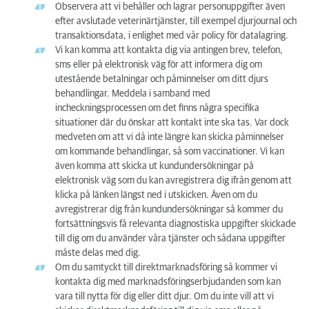
Observera att vi behåller och lagrar personuppgifter även
efter avslutade veterinärtjänster, till exempel djurjournal och
transaktionsdata, i enlighet med vår policy för datalagring.
Vi kan komma att kontakta dig via antingen brev, telefon,
sms eller på elektronisk väg för att informera dig om
utestående betalningar och påminnelser om ditt djurs
behandlingar. Meddela i samband med
incheckningsprocessen om det finns några specifika
situationer där du önskar att kontakt inte ska tas. Var dock
medveten om att vi då inte längre kan skicka påminnelser
om kommande behandlingar, så som vaccinationer. Vi kan
även komma att skicka ut kundundersökningar på
elektronisk väg som du kan avregistrera dig ifrån genom att
klicka på länken längst ned i utskicken. Även om du
avregistrerar dig från kundundersökningar så kommer du
fortsättningsvis få relevanta diagnostiska uppgifter skickade
till dig om du använder våra tjänster och sådana uppgifter
måste delas med dig.
Om du samtyckt till direktmarknadsföring så kommer vi
kontakta dig med marknadsföringserbjudanden som kan
vara till nytta för dig eller ditt djur. Om du inte vill att vi