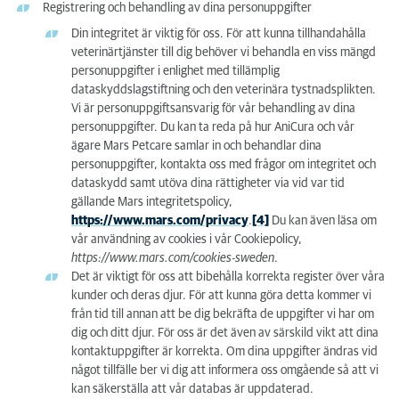
Registrering och behandling av dina personuppgifter
Din integritet är viktig för oss. För att kunna tillhandahålla
veterinärtjänster till dig behöver vi behandla en viss mängd
personuppgifter i enlighet med tillämplig
dataskyddslagstiftning och den veterinära tystnadsplikten.
Vi är personuppgiftsansvarig för vår behandling av dina
personuppgifter. Du kan ta reda på hur AniCura och vår
ägare Mars Petcare samlar in och behandlar dina
personuppgifter, kontakta oss med frågor om integritet och
dataskydd samt utöva dina rättigheter via vid var tid
gällande Mars integritetspolicy,
https://www.mars.com/privacy
.
[4]
Du kan även läsa om
vår användning av cookies i vår Cookiepolicy,
https://www.mars.com/cookies-sweden
.
Det är viktigt för oss att bibehålla korrekta register över våra
kunder och deras djur. För att kunna göra detta kommer vi
från tid till annan att be dig bekräfta de uppgifter vi har om
dig och ditt djur. För oss är det även av särskild vikt att dina
kontaktuppgifter är korrekta. Om dina uppgifter ändras vid
något tillfälle ber vi dig att informera oss omgående så att vi
kan säkerställa att vår databas är uppdaterad.