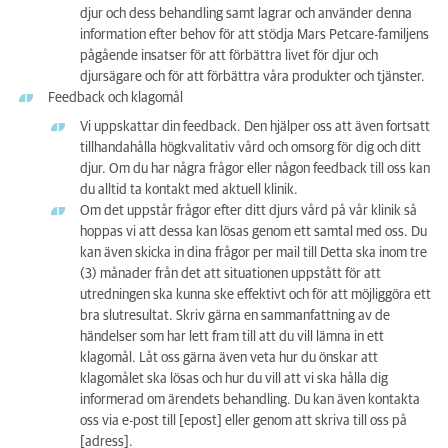
djur och dess behandling samt lagrar och använder denna
information efter behov för att stödja Mars Petcare-familjens
pågående insatser för att förbättra livet för djur och
djursägare och för att förbättra våra produkter och tjänster.
Feedback och klagomål
Vi uppskattar din feedback. Den hjälper oss att även fortsatt
tillhandahålla högkvalitativ vård och omsorg för dig och ditt
djur. Om du har några frågor eller någon feedback till oss kan
du alltid ta kontakt med aktuell klinik.
Om det uppstår frågor efter ditt djurs vård på vår klinik så
hoppas vi att dessa kan lösas genom ett samtal med oss. Du
kan även skicka in dina frågor per mail till Detta ska inom tre
(3) månader från det att situationen uppstått för att
utredningen ska kunna ske effektivt och för att möjliggöra ett
bra slutresultat. Skriv gärna en sammanfattning av de
händelser som har lett fram till att du vill lämna in ett
klagomål. Låt oss gärna även veta hur du önskar att
klagomålet ska lösas och hur du vill att vi ska hålla dig
informerad om ärendets behandling. Du kan även kontakta
oss via e-post till [epost] eller genom att skriva till oss på
[adress].