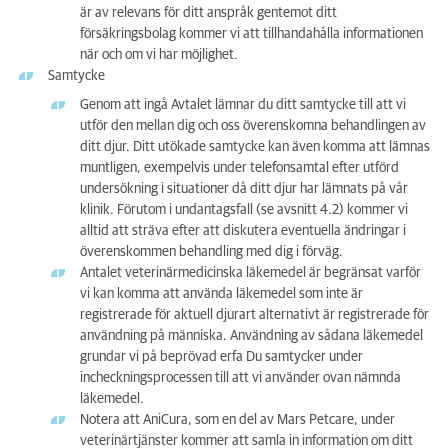
är av relevans för ditt anspråk gentemot ditt
försäkringsbolag kommer vi att tillhandahålla informationen
när och om vi har möjlighet.
Samtycke
Genom att ingå Avtalet lämnar du ditt samtycke till att vi
utför den mellan dig och oss överenskomna behandlingen av
ditt djur. Ditt utökade samtycke kan även komma att lämnas
muntligen, exempelvis under telefonsamtal efter utförd
undersökning i situationer då ditt djur har lämnats på vår
klinik. Förutom i undantagsfall (se avsnitt 4.2) kommer vi
alltid att sträva efter att diskutera eventuella ändringar i
överenskommen behandling med dig i förväg.
Antalet veterinärmedicinska läkemedel är begränsat varför
vi kan komma att använda läkemedel som inte är
registrerade för aktuell djurart alternativt är registrerade för
användning på människa. Användning av sådana läkemedel
grundar vi på beprövad erfa Du samtycker under
incheckningsprocessen till att vi använder ovan nämnda
läkemedel.
Notera att AniCura, som en del av Mars Petcare, under
veterinärtjänster kommer att samla in information om ditt