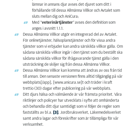
lämnar in annans djur avses det djuret som ditt i
förhållande till dessa Allmänna Villkor och Avtalet som
sluts mellan dig och AniCura;
Med ”
veterinärtjänster
”
avses den definition som
anges i avsnitt 1.1.1.
Dessa Allmänna Villkor utgör en integrerad del av Avtalet.
För onlinetjänster, hälsoplanstjänster och för vissa andra
tjänster som vi erbjuder kan andra särskilda villkor gälla. Om
sådana särskilda villkor ingår i den tjänst som du beställt ska
sådana särskilda villkor för ifrågavarande tjänst gälla i den
utsträckning de skiljer sig från dessa Allmänna Villkor.
Dessa Allmänna Villkor kan komma att ändras av oss från tid
till annan. Den senaste versionen finns alltid tillgänglig på vår
webbplats[/app], [www.anicura.se]t och träder i kraft
trettio (30) dagar efter publicering på vår webbplats.
Ditt djurs hälsa och välmående är vår främsta prioritet. Våra
riktlinjer och policyer har utvecklats i syfte att omhänderta
och behandla ditt djur samtidigt som vi följer de regler som
fastställts av bl.a.
[3]
, Jordbruksverket, Läkemedelsverket
samt andra lagar och föreskrifter som är tillämpliga för vår
verksamhet.