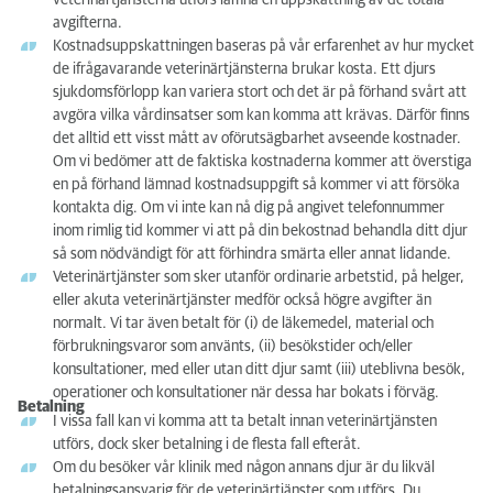
veterinärtjänsterna utförs lämna en uppskattnin
g
av de totala
avgifterna.
Kostnadsuppskattningen baseras på vår erfarenhet av hur mycket
de ifrågavarande veterinärtjänsterna brukar kosta. Ett djurs
sjukdomsförlopp kan variera stort och det är på förhand svårt att
avgöra vilka vårdinsatser som kan komma att krävas. Därför finns
det alltid ett visst mått av oförutsägbarhet avseende kostnader.
Om vi bedömer att de faktiska kostnaderna kommer att överstiga
en på förhand lämnad kostnadsuppgift så kommer vi att försöka
kontakta dig. Om vi inte kan nå dig på angivet telefonnummer
inom rimlig tid kommer vi att på din bekostnad behandla ditt djur
så som nödvändigt för att förhindra smärta eller annat lidande.
Veterinärtjänster som sker utanför ordinarie arbetstid, på helger,
eller akuta veterinärtjänster medför också högre avgifter än
normalt. Vi tar även betalt för (i) de läkemedel, material och
förbrukningsvaror som använts, (ii) besökstider och/eller
konsultationer, med eller utan ditt djur samt (iii) uteblivna besök,
operationer och konsultationer när dessa har bokats i förväg.
Betalning
I vissa fall kan vi komma att ta betalt innan veterinärtjänsten
utförs, dock sker betalning i de flesta fall efteråt.
Om du besöker vår klinik med någon annans djur är du likväl
betalningsansvarig för de veterinärtjänster som utförs. Du