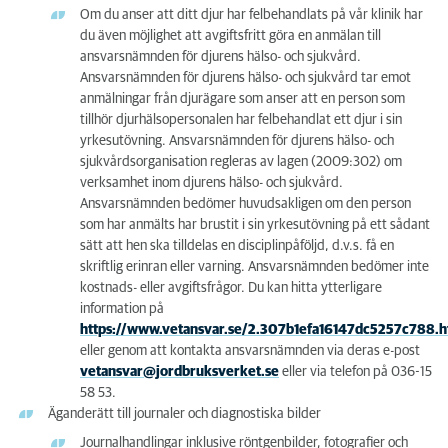
Om du anser att ditt djur har felbehandlats på vår klinik har
du även möjlighet att avgiftsfritt göra en anmälan till
ansvarsnämnden för djurens hälso- och sjukvård.
Ansvarsnämnden för djurens hälso- och sjukvård tar emot
anmälningar från djurägare som anser att en person som
tillhör djurhälsopersonalen har felbehandlat ett djur i sin
yrkesutövning. Ansvarsnämnden för djurens hälso- och
sjukvårdsorganisation regleras av lagen (2009:302) om
verksamhet inom djurens hälso- och sjukvård.
Ansvarsnämnden bedömer huvudsakligen om den person
som har anmälts har brustit i sin yrkesutövning på ett sådant
sätt att hen ska tilldelas en disciplinpåföljd, d.v.s. få en
skriftlig erinran eller varning. Ansvarsnämnden bedömer inte
kostnads- eller avgiftsfrågor. Du kan hitta ytterligare
information på
https://www.vetansvar.se/2.307b1efa16147dc5257c788.h
eller genom att kontakta ansvarsnämnden via deras e-post
vetansvar@jordbruksverket.se
eller via telefon på 036-15
58 53.
Äganderätt till journaler och diagnostiska bilder
Journalhandlingar inklusive röntgenbilder, fotografier och