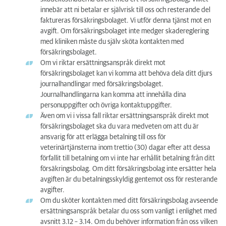
innebär att ni betalar er självrisk till oss och resterande del
faktureras försäkringsbolaget. Vi utför denna tjänst mot en
avgift. Om försäkringsbolaget inte medger skadereglering
med kliniken måste du själv sköta kontakten med
försäkringsbolaget.
Om vi riktar ersättningsanspråk direkt mot
försäkringsbolaget kan vi komma att behöva dela ditt djurs
journalhandlingar med försäkringsbolaget.
Journalhandlingarna kan komma att innehålla dina
personuppgifter och övriga kontaktuppgifter.
Även om vi i vissa fall riktar ersättningsanspråk direkt mot
försäkringsbolaget ska du vara medveten om att du är
ansvarig för att erlägga betalning till oss för
veterinärtjänsterna inom trettio (30) dagar efter att dessa
förfallit till betalning om vi inte har erhållit betalning från ditt
försäkringsbolag. Om ditt försäkringsbolag inte ersätter hela
avgiften är du betalningsskyldig gentemot oss för resterande
avgifter.
Om du sköter kontakten med ditt försäkringsbolag avseende
ersättningsanspråk betalar du oss som vanligt i enlighet med
avsnitt 3.12 – 3.14. Om du behöver information från oss vilken