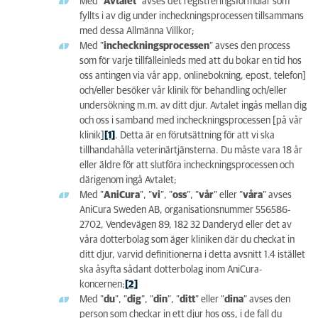
Med ”
Avtalet
” avses det registreringsformulär som
fyllts i av dig under incheckningsprocessen tillsammans
med dessa Allmänna Villkor;
Med ”
incheckningsprocessen
” avses den process
som för varje tillfälleinleds med att du bokar en tid hos
oss antingen via vår app, onlinebokning, epost, telefon]
och/eller besöker vår klinik för behandling och/eller
undersökning m.m. av ditt djur. Avtalet ingås mellan dig
och oss i samband med incheckningsprocessen [på vår
klinik]
[1]
. Detta är en förutsättning för att vi ska
tillhandahålla veterinärtjänsterna. Du måste vara 18 år
eller äldre för att slutföra incheckningsprocessen och
därigenom ingå Avtalet;
Med ”
AniCura
”, ”
vi
”, ”
oss
”, ”
vår
” eller ”
våra
” avses
AniCura Sweden AB, organisationsnummer 556586-
2702, Vendevägen 89, 182 32 Danderyd eller det av
våra dotterbolag som äger kliniken där du checkat in
ditt djur, varvid definitionerna i detta avsnitt 1.4 istället
ska åsyfta sådant dotterbolag inom AniCura-
koncernen;
[2]
Med ”
du
”, ”
dig
”, ”
din
”, ”
ditt
” eller ”
dina
” avses den
person som checkar in ett djur hos oss, i de fall du